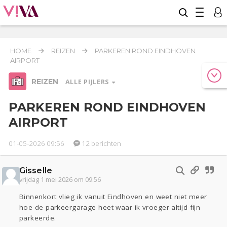
HOME
REIZEN
PARKEREN ROND EINDHOVEN
AIRPORT
REIZEN
ALLE PIJLERS
PARKEREN ROND EINDHOVEN
AIRPORT
Relaties
Werk & Studie
Geld & Recht
01-05-2026 09:56
12 berichten
Reizen
Gisselle
Seks
Gezondheid
Coronavirus
Overig
COVID-19
vrijdag 1 mei 2026 om 09:56
Actueel
Oekraïne
Entertainment
Lijf & Lijn
Binnenkort vlieg ik vanuit Eindhoven en weet niet meer
Kinderen
Digi
Eten
Mode & Beauty
hoe de parkeergarage heet waar ik vroeger altijd fijn
parkeerde.
Zwanger
Psyche
Thuis
Klussen