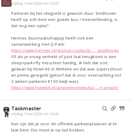
vrijdag 1 mei 2026 om 10:30
Parkeren bij het vliegveld is gewoon duur. Eindhoven
heeft op zich best een goede bus / treinverbinding, is
dat nog een optie?
Hermes (busmaatschappij) heeft ook een
samenwerking met Q-Park:
https://www.hermes.nl/nl/onze-routes/bi ... -eindhoven
Of als je vroeg vertrekt of juist laat terugkomt is een
sleep+park+fly misschien handig, ik heb dat ooit
gedaan bij Hotel 46 in Wintelre en dat was superschoon
en prima geregeld (geloof dat ik voor overnachting incl
2 weken parkeren €130 kwijt was):
https://www.hotel46.nl/arrangementen/pa ... n-airport/
Taskmaster
vrijdag 1 mei 2026 om 10:43
Kan zijn dat je voor de officiële parkeerplaatsen al te
laat bent. Die moet je op tijd boeken.