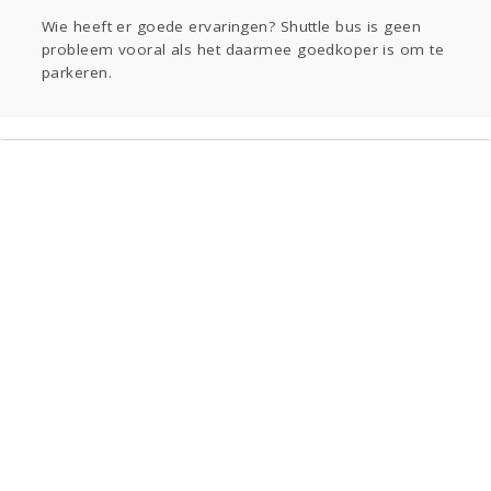
Sport
Contact
Viva zoekt
Aangeboden
Wie heeft er goede ervaringen? Shuttle bus is geen
Gevraagd
Horen
Doen
Zien
probleem vooral als het daarmee goedkoper is om te
Lezen
parkeren.