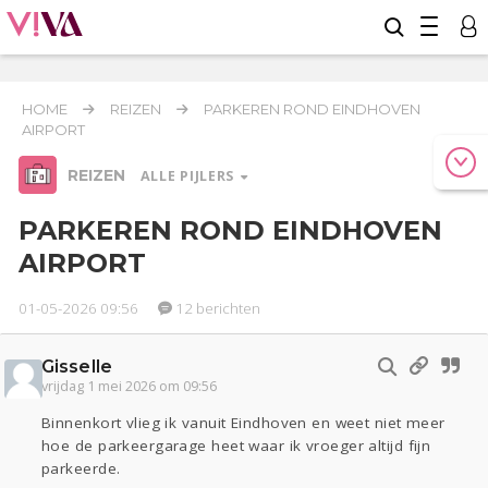
HOME
REIZEN
PARKEREN ROND EINDHOVEN
AIRPORT
REIZEN
ALLE PIJLERS
PARKEREN ROND EINDHOVEN
AIRPORT
Relaties
Werk & Studie
Geld & Recht
01-05-2026 09:56
12 berichten
Reizen
Gisselle
Seks
Gezondheid
Coronavirus
Overig
COVID-19
vrijdag 1 mei 2026 om 09:56
Actueel
Oekraïne
Entertainment
Lijf & Lijn
Binnenkort vlieg ik vanuit Eindhoven en weet niet meer
Kinderen
Digi
Eten
Mode & Beauty
hoe de parkeergarage heet waar ik vroeger altijd fijn
parkeerde.
Zwanger
Psyche
Thuis
Klussen