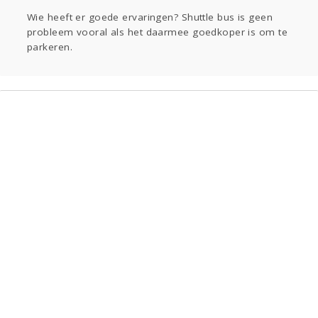
Sport
Contact
Viva zoekt
Aangeboden
Wie heeft er goede ervaringen? Shuttle bus is geen
Gevraagd
Horen
Doen
Zien
probleem vooral als het daarmee goedkoper is om te
Lezen
parkeren.