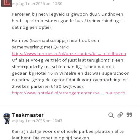
vrijdag 1 mei 2026 om 10:30
Parkeren bij het vliegveld is gewoon duur. Eindhoven
heeft op zich best een goede bus / treinverbinding, is
dat nog een optie?
Hermes (busmaatschappij) heeft ook een
samenwerking met Q-Park:
https://www.hermes.nl/nl/onze-routes/bi ... -eindhoven
Of als je vroeg vertrekt of juist laat terugkomt is een
sleep+park+fly misschien handig, ik heb dat ooit
gedaan bij Hotel 46 in Wintelre en dat was superschoon
en prima geregeld (geloof dat ik voor overnachting incl
2 weken parkeren €130 kwijt was):
https://www.hotel46.nl/arrangementen/pa ... n-airport/
Taskmaster
vrijdag 1 mei 2026 om 10:43
Kan zijn dat je voor de officiële parkeerplaatsen al te
laat bent. Die moet je op tijd boeken.