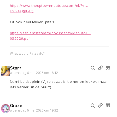
https://www.theuptownmeatclub.com/nl/?v ...
U96BAgpEAQ
Of ook heel lekker, pita’s
https://esh.amsterdam/documents/Menufor ...
032026.pdf
What would Patsy do?
Star⁴
woensdag 6 mei 2026 om 18:12
Nomi Leidseplein (Vijzelstraat is kleiner en leuker, maar
iets verder uit de buurt)
Graze
woensdag 6 mei 2026 om 19:32