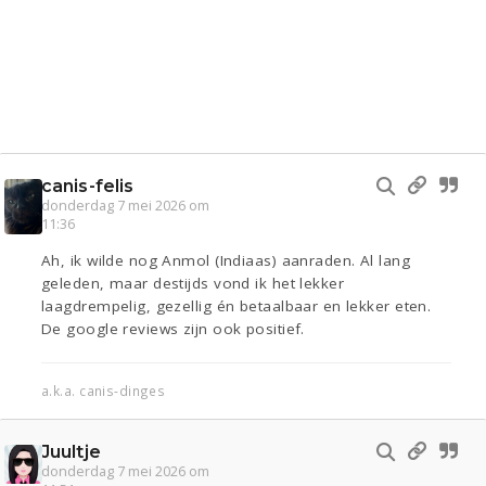
canis-felis
donderdag 7 mei 2026 om
11:36
Ah, ik wilde nog Anmol (Indiaas) aanraden. Al lang
geleden, maar destijds vond ik het lekker
laagdrempelig, gezellig én betaalbaar en lekker eten.
De google reviews zijn ook positief.
a.k.a. canis-dinges
Juultje
donderdag 7 mei 2026 om