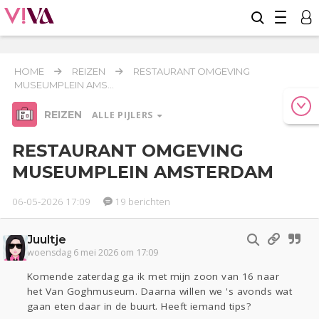
HOME
REIZEN
RESTAURANT OMGEVING
MUSEUMPLEIN AMS...
REIZEN
ALLE PIJLERS
RESTAURANT OMGEVING
MUSEUMPLEIN AMSTERDAM
Relaties
Werk & Studie
Geld & Recht
06-05-2026 17:09
19 berichten
Reizen
Juultje
Seks
Gezondheid
Coronavirus
Overig
COVID-19
woensdag 6 mei 2026 om 17:09
Actueel
Oekraïne
Entertainment
Lijf & Lijn
Komende zaterdag ga ik met mijn zoon van 16 naar
Kinderen
Digi
Eten
Mode & Beauty
het Van Goghmuseum. Daarna willen we 's avonds wat
gaan eten daar in de buurt. Heeft iemand tips?
Zwanger
Psyche
Thuis
Klussen