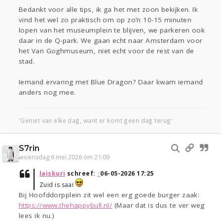
Bedankt voor alle tips, ik ga het met zoon bekijken. Ik
vind het wel zo praktisch om op zo’n 10-15 minuten
lopen van het museumplein te blijven, we parkeren ook
daar in de Q-park. We gaan echt naar Amsterdam voor
het Van Goghmuseum, niet echt voor de rest van de
stad.
Iemand ervaring met Blue Dragon? Daar kwam iemand
anders nog mee.
'Geniet van elke dag, want er komt geen dag terug'
S7rin
woensdag 6 mei 2026 om 21:09
laiskuri
schreef:
↑
06-05-2026 17:25
Zuid is saai
Bij Hoofddorpplein zit wel een erg goede burger zaak:
https://www.thehappybull.nl/
(Maar dat is dus te ver weg
lees ik nu.)