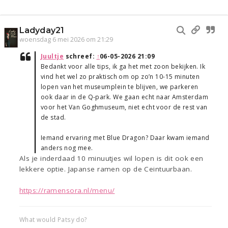
Ladyday21
woensdag 6 mei 2026 om 21:29
Juultje
schreef:
↑
06-05-2026 21:09
Bedankt voor alle tips, ik ga het met zoon bekijken. Ik
vind het wel zo praktisch om op zo’n 10-15 minuten
lopen van het museumplein te blijven, we parkeren
ook daar in de Q-park. We gaan echt naar Amsterdam
voor het Van Goghmuseum, niet echt voor de rest van
de stad.
Iemand ervaring met Blue Dragon? Daar kwam iemand
anders nog mee.
Als je inderdaad 10 minuutjes wil lopen is dit ook een
lekkere optie. Japanse ramen op de Ceintuurbaan.
https://ramensora.nl/menu/
What would Patsy do?