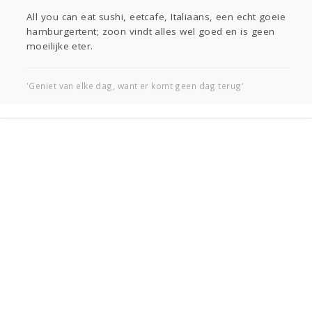
Sport
Contact
Viva zoekt
Aangeboden
All you can eat sushi, eetcafe, Italiaans, een echt goeie
Gevraagd
Horen
Doen
Zien
hamburgertent; zoon vindt alles wel goed en is geen
Lezen
moeilijke eter.
'Geniet van elke dag, want er komt geen dag terug'