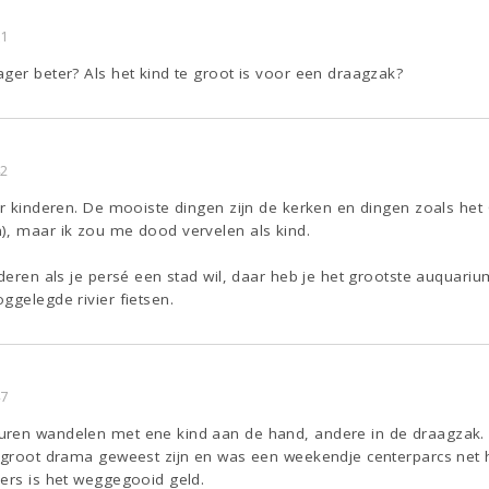
21
ger beter? Als het kind te groot is voor een draagzak?
42
or kinderen. De mooiste dingen zijn de kerken en dingen zoals he
), maar ik zou me dood vervelen als kind.
nderen als je persé een stad wil, daar heb je het grootste auquar
ggelegde rivier fietsen.
47
uren wandelen met ene kind aan de hand, andere in de draagzak.
 groot drama geweest zijn en was een weekendje centerparcs net h
ders is het weggegooid geld.