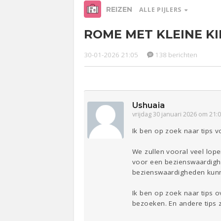
REIZEN
ALLE PIJLERS
ROME MET KLEINE K
Relaties
Werk &
Ge
Studie
30-01-2026 21:05
138 berichten
Entertainment
Lijf & Lijn
Sport
Contact
Ushuaia
vrijdag 30 januari 2026 om 21:
Ik ben op zoek naar tips 
We zullen vooral veel lop
voor een bezienswaardighei
bezienswaardigheden kunn
Ik ben op zoek naar tips 
bezoeken. En andere tips 