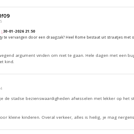
1f09
05
:
↑
30-01-2026 21:50
gy te vervangen door een draagzak? Heel Rome bestaat uit straatjes met onge
 wegend argument vinden om niet te gaan. Hele dagen met een bugg
et kind.
14
 je de stadse bezienswaardigheden afwisselen met lekker op het st
oor kleine kinderen. Overal verkeer, alles is heilig, je mag nergen