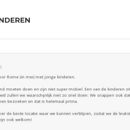
INDEREN
ld & Recht
Seks
Gezondheid
Coronavirus
Overig
COVID-19
Reizen
Kinderen
Digi
Eten
Mode &
Zwanger
Psyche
Beauty
Viva zoekt
Aangeboden
Gevraagd
Horen
Doen
Zien
05
voor Rome (in mei) met jonge kinderen.
end moeten doen en zijn niet super mobiel. Een van de kinderen zi
d zullen we waarschijnlijk niet zo snel doen. We snappen ook dat 
en bezoeken en dat is helemaal prima.
over de beste locatie waar we kunnen verblijven, zodat we de leuk
zijn ook welkom!