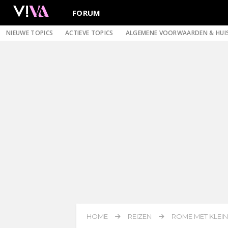
FORUM
NIEUWE TOPICS
ACTIEVE TOPICS
ALGEMENE VOORWAARDEN & HUI
HOME
REIZEN
ROME MET KLEIN