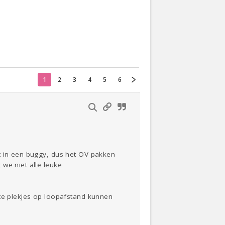
Actueel
Oekraïne
1
2
3
4
5
6
Thuis
Klussen
Lezen
t in een buggy, dus het OV pakken
we niet alle leuke
ste plekjes op loopafstand kunnen