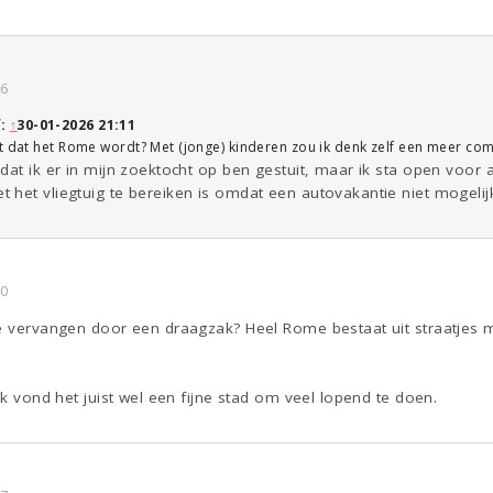
16
f:
↑
30-01-2026 21:11
nt dat het Rome wordt? Met (jonge) kinderen zou ik denk zelf een meer c
dat ik er in mijn zoektocht op ben gestuit, maar ik sta open voor
het vliegtuig te bereiken is omdat een autovakantie niet mogelijk
50
e vervangen door een draagzak? Heel Rome bestaat uit straatjes met
Ik vond het juist wel een fijne stad om veel lopend te doen.