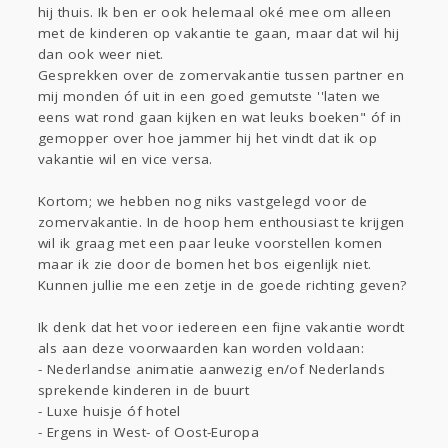
hij thuis. Ik ben er ook helemaal oké mee om alleen
Gevraagd
Horen
Doen
Zien
met de kinderen op vakantie te gaan, maar dat wil hij
Lezen
dan ook weer niet.
Gesprekken over de zomervakantie tussen partner en
mij monden óf uit in een goed gemutste ''laten we
eens wat rond gaan kijken en wat leuks boeken" óf in
gemopper over hoe jammer hij het vindt dat ik op
vakantie wil en vice versa.
Kortom; we hebben nog niks vastgelegd voor de
zomervakantie. In de hoop hem enthousiast te krijgen
wil ik graag met een paar leuke voorstellen komen
maar ik zie door de bomen het bos eigenlijk niet.
Kunnen jullie me een zetje in de goede richting geven?
Ik denk dat het voor iedereen een fijne vakantie wordt
als aan deze voorwaarden kan worden voldaan:
- Nederlandse animatie aanwezig en/of Nederlands
sprekende kinderen in de buurt
- Luxe huisje óf hotel
- Ergens in West- of Oost-Europa