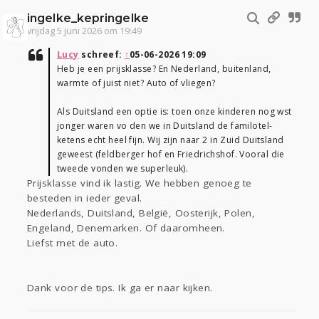
ingelke_kepringelke
vrijdag 5 juni 2026 om 19:49
Lucy
schreef:
↑
05-06-2026 19:09
Heb je een prijsklasse? En Nederland, buitenland,
warmte of juist niet? Auto of vliegen?
Als Duitsland een optie is: toen onze kinderen nog wst
jonger waren vo den we in Duitsland de familotel-
ketens echt heel fijn. Wij zijn naar 2 in Zuid Duitsland
geweest (feldberger hof en Friedrichshof. Vooral die
tweede vonden we superleuk).
Prijsklasse vind ik lastig. We hebben genoeg te
besteden in ieder geval.
Nederlands, Duitsland, België, Oosterijk, Polen,
Engeland, Denemarken. Of daaromheen.
Liefst met de auto.
Dank voor de tips. Ik ga er naar kijken.