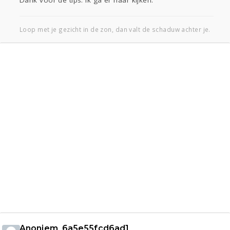
Dank voor de tips. Ik ga er naar kijken.
Loop met je gezicht in de zon, dan valt de schaduw achter je.
Anoniem_6a5e55fcd6ad1