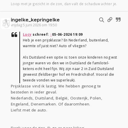
Loop met je gezicht in de zon, dan valt de schaduw achter je.
ingelke_kepringelke
vrijdag 5 juni 2026 om 19:50
Lucy
schreef:
↑
05-06-2026 19:09
Heb je een prijsklasse? En Nederland, buitenland,
warmte of juist niet? Auto of vliegen?
Als Duitsland een optie is: toen onze kinderen nog wst
jonger waren vo den we in Duitsland de familotel-
ketens echt heel fijn. Wij zijn naar 2 in Zuid Duitsland
geweest (feldberger hof en Friedrichshof. Vooral die
tweede vonden we superleuk).
Prijsklasse vind ik lastig. We hebben genoeg te
besteden in ieder geval.
Nederlands, Duitsland, België, Oosterijk, Polen,
Engeland, Denemarken. Of daaromheen.
Liefst met de auto.