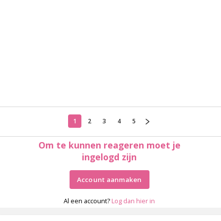
1
2
3
4
5
Om te kunnen reageren moet je
ingelogd zijn
Account aanmaken
Al een account?
Log dan hier in