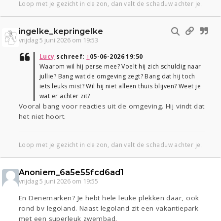
Loop met je gezicht in de zon, dan valt de schaduw achter je.
ingelke_kepringelke
vrijdag 5 juni 2026 om 19:53
Lucy
schreef:
↑
05-06-2026 19:50
Waarom wil hij perse mee? Voelt hij zich schuldig naar
jullie? Bang wat de omgeving zegt? Bang dat hij toch
iets leuks mist? Wil hij niet alleen thuis blijven? Weet je
wat er achter zit?
Vooral bang voor reacties uit de omgeving. Hij vindt dat
het niet hoort.
Loop met je gezicht in de zon, dan valt de schaduw achter je.
Anoniem_6a5e55fcd6ad1
vrijdag 5 juni 2026 om 19:55
En Denemarken? Je hebt hele leuke plekken daar, ook
rond bv legoland. Naast legoland zit een vakantiepark
met een superleuk zwembad.