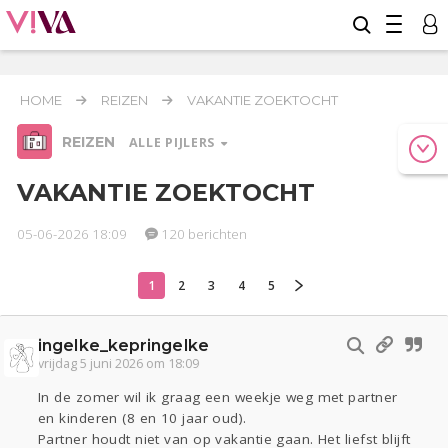
HOME
REIZEN
VAKANTIE ZOEKTOCHT
REIZEN
ALLE PIJLERS
VAKANTIE ZOEKTOCHT
05-06-2026 18:09
120 berichten
Relaties
Werk & Studie
Geld & Recht
1
2
3
4
5
Reizen
Seks
Gezondheid
Coronavirus
Overig
COVID-19
ingelke_kepringelke
Actueel
Oekraïne
Entertainment
Lijf & Lijn
vrijdag 5 juni 2026 om 18:09
Kinderen
Digi
Eten
Mode & Beauty
In de zomer wil ik graag een weekje weg met partner
Zwanger
Psyche
Thuis
Klussen
en kinderen (8 en 10 jaar oud).
Partner houdt niet van op vakantie gaan. Het liefst blijft
Sport
Contact
Viva zoekt
Aangeboden