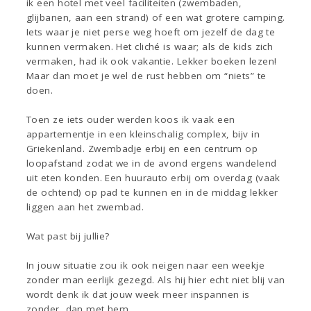
ik een hotel met veel faciliteiten (zwembaden,
glijbanen, aan een strand) of een wat grotere camping.
Iets waar je niet perse weg hoeft om jezelf de dag te
kunnen vermaken. Het cliché is waar; als de kids zich
vermaken, had ik ook vakantie. Lekker boeken lezen!
Maar dan moet je wel de rust hebben om “niets” te
doen.
Toen ze iets ouder werden koos ik vaak een
appartementje in een kleinschalig complex, bijv in
Griekenland. Zwembadje erbij en een centrum op
loopafstand zodat we in de avond ergens wandelend
uit eten konden. Een huurauto erbij om overdag (vaak
de ochtend) op pad te kunnen en in de middag lekker
liggen aan het zwembad.
Wat past bij jullie?
In jouw situatie zou ik ook neigen naar een weekje
zonder man eerlijk gezegd. Als hij hier echt niet blij van
wordt denk ik dat jouw week meer inspannen is
zonder, dan met hem.