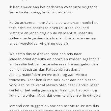
Sport
Contact
Viva zoekt
Aangeboden
Ik ben alweer aan het nadenken over onze volgende
Gevraagd
Horen
Doen
Zien
verre bestemming, voor zomer 2027.
Lezen
Na 2x achtereen naar Azië is de wens van manlief nu
toch echt iets anders te doen (al staan Thailand,
Vietnam en Japan nog op de wensenlijst. Maar die
vallen -mede gezien de situatie in het oosten én een
ander werelddeel willen- nu dus af).
We zitten dus te denken naar een reis naar
Midden-/Zuid Amerika en noord en midden Argentinië
en Brazilië hebben onze interesse. Helaas gebonden
aan juli-augustus dus Patagonië valt dan af.
Als alternatief denken we ook nog aan Mexico
trouwens. Daar ben ik me ook over aan het inlezen
voor een route vanaf Mexico Stad naar Cancun. Maar
twijfel of het veilig genoeg is. Maar zou het ook nog
kunnen worden. Maar dat even terzijde hier in dit topic.
Iemand een suggestie voor een mooie route om dus