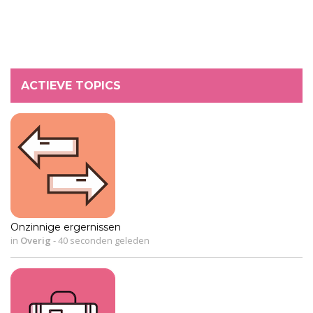
ACTIEVE TOPICS
Onzinnige ergernissen
in
Overig
-
40 seconden geleden