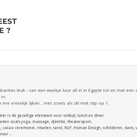
EEST
ld & Recht
Seks
Gezondheid
Coronavirus
Overig
E ?
COVID-19
Reizen
Kinderen
Digi
Eten
Mode &
Zwanger
Psyche
Beauty
Viva zoekt
Aangeboden
Gevraagd
Horen
Doen
Zien
akanties leuk : van een weekje luxe all in in Egypte tot en met een
 in.
 me vreselijk lijken , met zoiets als dit met stip op 1.
 Hier is de gezellige etenstent voor ontbijt, lunch en diner.
teiten zoals yoga, massage, djèmbé, theatersport,
 cacao-ceremonie, rituelen, tarot, NLP, Human Design, schilderen, dans, vu
pvuur …