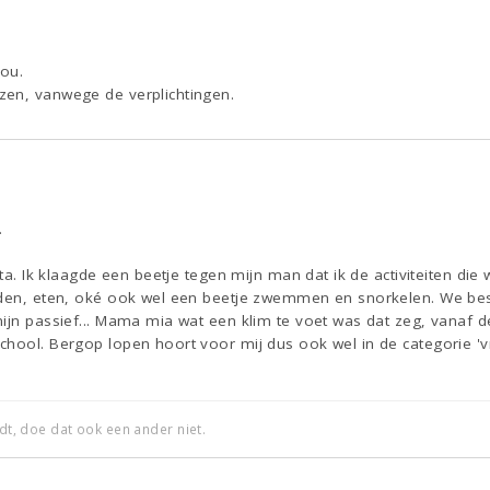
ou.
en, vanwege de verplichtingen.
.
reta. Ik klaagde een beetje tegen mijn man dat ik de activiteiten d
jden, eten, oké ook wel een beetje zwemmen en snorkelen. We bes
ijn passief... Mama mia wat een klim te voet was dat zeg, vanaf d
chool. Bergop lopen hoort voor mij dus ook wel in de categorie 'v
edt, doe dat ook een ander niet.