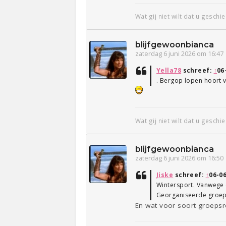
Wat gij niet wilt dat u geschi
blijfgewoonbianca
zaterdag 6 juni 2026 om 16:47
Yella78
schreef:
↑
06
. Bergop lopen hoort vo
Wat gij niet wilt dat u geschi
blijfgewoonbianca
zaterdag 6 juni 2026 om 16:50
Jiske
schreef:
↑
06-06
Wintersport. Vanwege 
Georganiseerde groeps
En wat voor soort groepsre