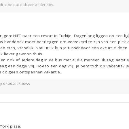
edt, doe dat ook een ander niet.
rijgen: NIET naar een resort in Turkije! Dagenlang liggen op een l
uw handdoek moet neerleggen om verzekerd te zijn van een plek 
en eten, vreselijk. Natuurlijk kun je tussendoor een excursie doen
ik liever gewoon thuis.
len ook af. Iedere dag in de bus met al die mensen. Ik zag laatst
aag een dagje vrij. Hoezo een dag vrij, je bent toch op vakantie? Je 
 dit geen ontspannen vakantie.
op 06-06-2026 16:55
York pizza.