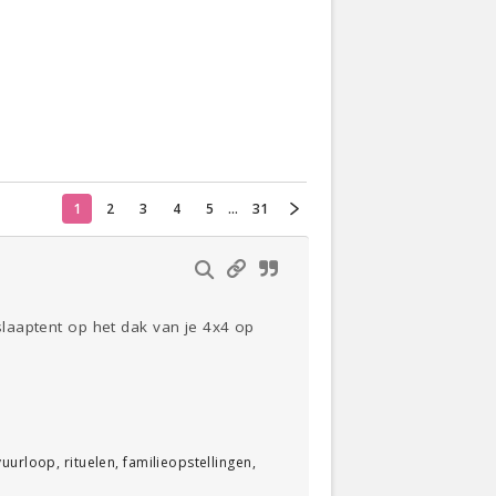
Actueel
Oekraïne
Thuis
Klussen
1
2
3
4
5
...
31
Lezen
 slaaptent op het dak van je 4x4 op
urloop, rituelen, familieopstellingen,