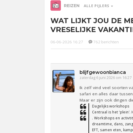
REIZEN
ALLE PIJLERS
WAT LIJKT JOU DE M
Relaties
Werk &
Ge
VRESELIJKE VAKANTI
Studie
06-06-2026 16:27
762 berichten
Entertainment
Lijf & Lijn
Sport
Contact
blijfgewoonbianca
zaterdag 6 juni 2026 om 16:27
Ik zelf vind veel soorten v
safari en alles daar tussen
Maar er zijn ook dingen die
Dagelijks workshops
Centraal is het ‘plein’.
. Workshops en activti
dreamtime, dans, zang,
EFT, samen eten, kam