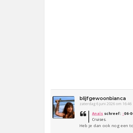
blijfgewoonbianca
zaterdag 6 juni 2026 om 16:46
Anaïs
schreef:
↑
06-0
Cruises.
Heb je dan ook nog een top