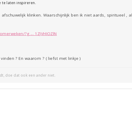
 te laten inspireren.
afschuwelijk klinken. Waarschijnlijk ben ik niet aards, spiritueel , 
zomerweken/?g ... 1ZJVHIOZlN
 vinden ? En waarom ? ( liefst met linkje )
edt, doe dat ook een ander niet.