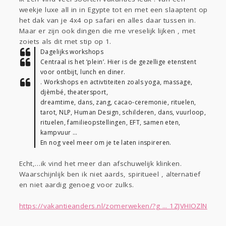
Sport
Contact
Viva zoekt
Aangeboden
weekje luxe all in in Egypte tot en met een slaaptent op
Gevraagd
Horen
Doen
Zien
het dak van je 4x4 op safari en alles daar tussen in.
Maar er zijn ook dingen die me vreselijk lijken , met
Lezen
zoiets als dit met stip op 1.
Dagelijks workshops
Centraal is het ‘plein’. Hier is de gezellige etenstent
voor ontbijt, lunch en diner.
. Workshops en activtiteiten zoals yoga, massage,
djèmbé, theatersport,
dreamtime, dans, zang, cacao-ceremonie, rituelen,
tarot, NLP, Human Design, schilderen, dans, vuurloop,
rituelen, familieopstellingen, EFT, samen eten,
kampvuur …
En nog veel meer om je te laten inspireren.
Echt,…ik vind het meer dan afschuwelijk klinken.
Waarschijnlijk ben ik niet aards, spiritueel , alternatief
en niet aardig genoeg voor zulks.
https://vakantieanders.nl/zomerweken/?g ... 1ZJVHIOZlN