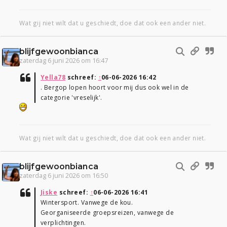
Wat gij niet wilt dat u geschiedt, doe dat ook een ander niet.
blijfgewoonbianca
zaterdag 6 juni 2026 om 16:47
Yella78
schreef:
↑
06-06-2026 16:42
. Bergop lopen hoort voor mij dus ook wel in de
categorie 'vreselijk'.
Wat gij niet wilt dat u geschiedt, doe dat ook een ander niet.
blijfgewoonbianca
zaterdag 6 juni 2026 om 16:50
Jiske
schreef:
↑
06-06-2026 16:41
Wintersport. Vanwege de kou.
Georganiseerde groepsreizen, vanwege de
verplichtingen.