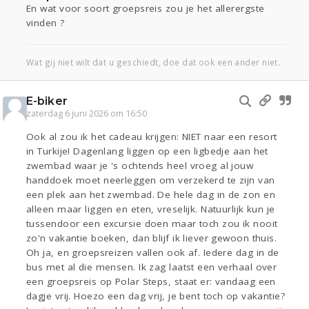
En wat voor soort groepsreis zou je het allerergste
vinden ?
Wat gij niet wilt dat u geschiedt, doe dat ook een ander niet.
E-biker
zaterdag 6 juni 2026 om 16:50
Ook al zou ik het cadeau krijgen: NIET naar een resort
in Turkije! Dagenlang liggen op een ligbedje aan het
zwembad waar je 's ochtends heel vroeg al jouw
handdoek moet neerleggen om verzekerd te zijn van
een plek aan het zwembad. De hele dag in de zon en
alleen maar liggen en eten, vreselijk. Natuurlijk kun je
tussendoor een excursie doen maar toch zou ik nooit
zo'n vakantie boeken, dan blijf ik liever gewoon thuis.
Oh ja, en groepsreizen vallen ook af. Iedere dag in de
bus met al die mensen. Ik zag laatst een verhaal over
een groepsreis op Polar Steps, staat er: vandaag een
dagje vrij. Hoezo een dag vrij, je bent toch op vakantie?