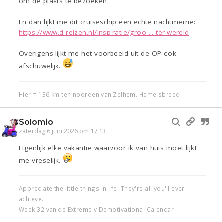
om de plaats te bezoeken.
En dan lijkt me dit cruiseschip een echte nachtmerrie:
https://www.d-reizen.nl/inspiratie/groo ... ter-wereld
Overigens lijkt me het voorbeeld uit de OP ook
afschuwelijk.
Hier = 136 km ten noorden van Zelhem. Hemelsbreed.
Solomio
zaterdag 6 juni 2026 om 17:13
Eigenlijk elke vakantie waarvoor ik van huis moet lijkt
me vreselijk.
Appreciate the little things in life. They're all you'll ever
achieve.
Week 32 van de Extremely Demotivational Calendar