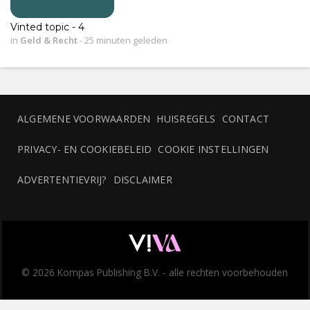
Vinted topic - 4
in
Geld & Recht
-
25 minuten geleden
ALGEMENE VOORWAARDEN
HUISREGELS
CONTACT
PRIVACY- EN COOKIEBELEID
COOKIE INSTELLINGEN
ADVERTENTIEVRIJ?
DISCLAIMER
© 2026 Kompas Publishing B.V. - alle rechten voorbehouden