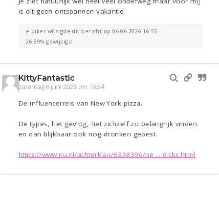
Je ziet natuurlijk wel heel veel onderweg maar voor mij
is dit geen ontspannen vakantie.
e-biker wijzigde dit bericht op 06-06-2026 16:55
26.89% gewijzigd
KittyFantastic
zaterdag 6 juni 2026 om 16:54
De influencerreis van New York pizza.
De types, het gevlog, het zichzelf zo belangrijk vinden
en dan blijkbaar ook nog dronken gepest.
https://www.nu.nl/achterklap/6398396/ne ... d-tbs.html