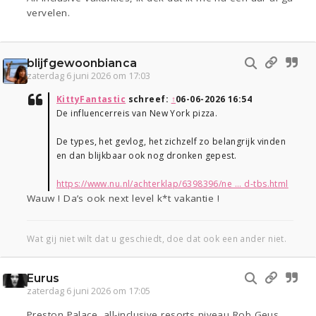
vervelen.
blijfgewoonbianca
zaterdag 6 juni 2026 om 17:03
KittyFantastic
schreef:
↑
06-06-2026 16:54
De influencerreis van New York pizza.
De types, het gevlog, het zichzelf zo belangrijk vinden
en dan blijkbaar ook nog dronken gepest.
https://www.nu.nl/achterklap/6398396/ne ... d-tbs.html
Wauw ! Da’s ook next level k*t vakantie !
Wat gij niet wilt dat u geschiedt, doe dat ook een ander niet.
Eurus
zaterdag 6 juni 2026 om 17:05
Preston Palace, all-inclusive resorts niveau Rob Geus,