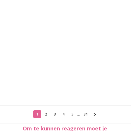
1
2
3
4
5
...
31
Om te kunnen reageren moet je