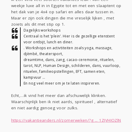
Sport
Contact
Viva zoekt
Aangeboden
weekje luxe all in in Egypte tot en met een slaaptent op
Gevraagd
Horen
Doen
Zien
het dak van je 4x4 op safari en alles daar tussen in.
Maar er zijn ook dingen die me vreselijk lijken , met
Lezen
zoiets als dit met stip op 1.
Dagelijks workshops
Centraal is het ‘plein’. Hier is de gezellige etenstent
voor ontbijt, lunch en diner.
. Workshops en activtiteiten zoals yoga, massage,
djèmbé, theatersport,
dreamtime, dans, zang, cacao-ceremonie, rituelen,
tarot, NLP, Human Design, schilderen, dans, vuurloop,
rituelen, familieopstellingen, EFT, samen eten,
kampvuur …
En nog veel meer om je te laten inspireren.
Echt,…ik vind het meer dan afschuwelijk klinken.
Waarschijnlijk ben ik niet aards, spiritueel , alternatief
en niet aardig genoeg voor zulks.
https://vakantieanders.nl/zomerweken/?g ... 1ZJVHIOZlN