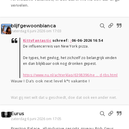
vervelen.
blijfgewoonbianca
zaterdag 6 juni 2026 om 17:03
KittyFantastic
schreef:
↑
06-06-2026 16:54
De influencerreis van New York pizza.
De types, het gevlog, het zichzelf zo belangrijk vinden
en dan blijkbaar ook nog dronken gepest.
https://www.nu.nl/achterklap/6398396/ne ... d-tbs.html
Wauw ! Da’s ook next level k*t vakantie !
Wat gij niet wilt dat u geschiedt, doe dat ook een ander niet.
Eurus
zaterdag 6 juni 2026 om 17:05
Preston Palace, all-inclusive resorts niveau Rob Geus,