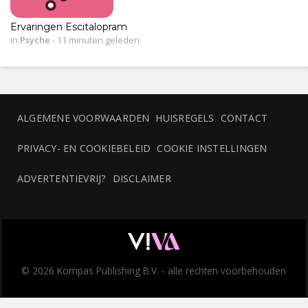
Ervaringen Escitalopram
in
Psyche
-
11 minuten geleden
ALGEMENE VOORWAARDEN
HUISREGELS
CONTACT
PRIVACY- EN COOKIEBELEID
COOKIE INSTELLINGEN
ADVERTENTIEVRIJ?
DISCLAIMER
© 2026 Kompas Publishing B.V. - alle rechten voorbehouden