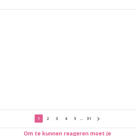
1
2
3
4
5
...
31
Om te kunnen reageren moet je