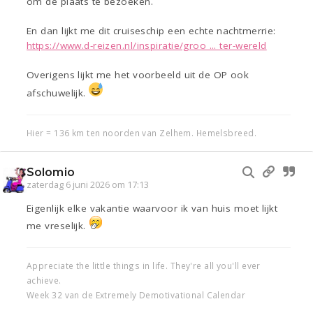
om de plaats te bezoeken.
En dan lijkt me dit cruiseschip een echte nachtmerrie:
https://www.d-reizen.nl/inspiratie/groo ... ter-wereld
Overigens lijkt me het voorbeeld uit de OP ook
afschuwelijk.
Hier = 136 km ten noorden van Zelhem. Hemelsbreed.
Solomio
zaterdag 6 juni 2026 om 17:13
Eigenlijk elke vakantie waarvoor ik van huis moet lijkt
me vreselijk.
Appreciate the little things in life. They're all you'll ever
achieve.
Week 32 van de Extremely Demotivational Calendar