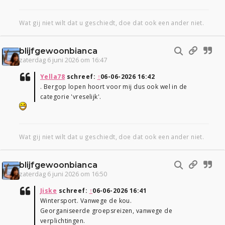
Wat gij niet wilt dat u geschiedt, doe dat ook een ander niet.
blijfgewoonbianca
zaterdag 6 juni 2026 om 16:47
Yella78
schreef:
↑
06-06-2026 16:42
. Bergop lopen hoort voor mij dus ook wel in de
categorie 'vreselijk'.
Wat gij niet wilt dat u geschiedt, doe dat ook een ander niet.
blijfgewoonbianca
zaterdag 6 juni 2026 om 16:50
Jiske
schreef:
↑
06-06-2026 16:41
Wintersport. Vanwege de kou.
Georganiseerde groepsreizen, vanwege de
verplichtingen.