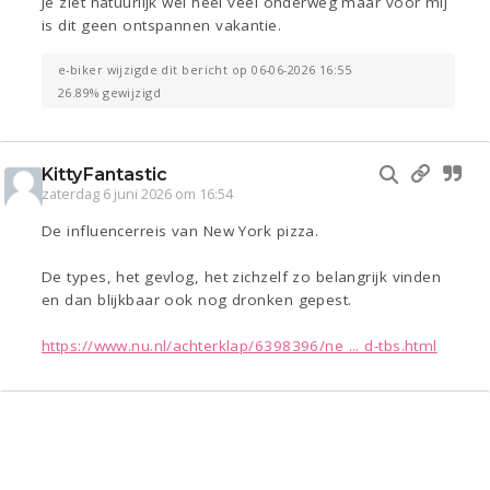
Je ziet natuurlijk wel heel veel onderweg maar voor mij
is dit geen ontspannen vakantie.
e-biker wijzigde dit bericht op 06-06-2026 16:55
26.89% gewijzigd
KittyFantastic
zaterdag 6 juni 2026 om 16:54
De influencerreis van New York pizza.
De types, het gevlog, het zichzelf zo belangrijk vinden
en dan blijkbaar ook nog dronken gepest.
https://www.nu.nl/achterklap/6398396/ne ... d-tbs.html