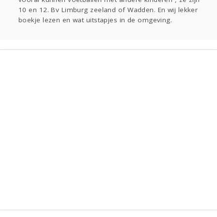
Sport
Contact
Viva zoekt
Aangeboden
10 en 12. Bv Limburg zeeland of Wadden. En wij lekker
Gevraagd
Horen
Doen
Zien
boekje lezen en wat uitstapjes in de omgeving.
Lezen