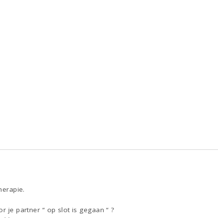
herapie.
r je partner “ op slot is gegaan “ ?