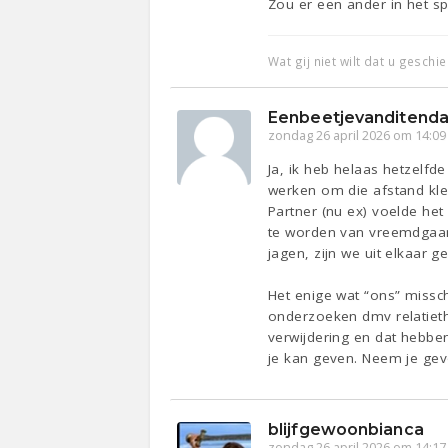
Zou er een ander in het sp
Wat gij niet wilt dat u geschi
Eenbeetjevanditenda
zondag 26 april 2026 om 14:09
Ja, ik heb helaas hetzelf
werken om die afstand kle
Partner (nu ex) voelde het
te worden van vreemdgaan,
jagen, zijn we uit elkaar g
Het enige wat “ons” missc
onderzoeken dmv relatiet
verwijdering en dat hebbe
je kan geven. Neem je gevo
blijfgewoonbianca
zondag 26 april 2026 om 14:17