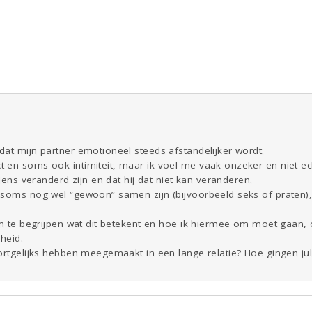
ld & Recht
Reizen
Seks
Gezondheid
Coronavirus
Overig
COVID-19
Kinderen
Digi
Eten
Mode &
Zwanger
Psyche
Beauty
Viva zoekt
Aangeboden
Gevraagd
Horen
Doen
Zien
at mijn partner emotioneel steeds afstandelijker wordt.
 en soms ook intimiteit, maar ik voel me vaak onzeker en niet 
elens veranderd zijn en dat hij dat niet kan veranderen.
 soms nog wel “gewoon” samen zijn (bijvoorbeeld seks of praten), 
 om te begrijpen wat dit betekent en hoe ik hiermee om moet gaan,
heid.
oortgelijks hebben meegemaakt in een lange relatie? Hoe gingen ju