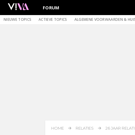
FORUM
NIEUWE TOPICS
ACTIEVE TOPICS
ALGEMENE VOORWAARDEN & HUI
HOME
RELATIES
26 JAAR RELATI