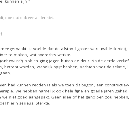
el kunnen zijn ?
edt, doe dat ook een ander niet.
t
de meegemaakt. Ik voelde dat de afstand groter werd (wilde ik nie
iner te maken, wat averechts werkte.
 (onbewust?) ook en ging jagen buiten de deur. Na de derde verli
 betrapt worden, vreselijk spijt hebben, vechten voor de relati
egaan.
hien had kunnen redden is als we toen dit begon, een constructi
herapie. We hebben namelijk ook hele fijne en goede jaren geh
n we niet goed aangepakt. Geen idee of het geholpen zou hebben, 
el hierin serieus. Sterkte.