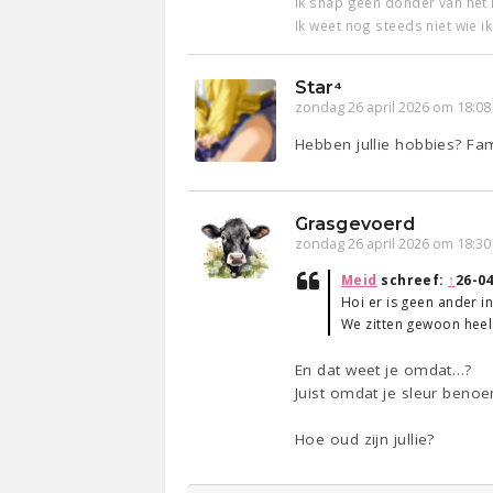
Ik snap geen donder van het 
Ik weet nog steeds niet wie i
Star⁴
zondag 26 april 2026 om 18:08
Hebben jullie hobbies? Fam
Grasgevoerd
zondag 26 april 2026 om 18:30
Meid
schreef:
↑
26-04
Hoi er is geen ander in
We zitten gewoon heel 
En dat weet je omdat…?
Juist omdat je sleur benoe
Hoe oud zijn jullie?