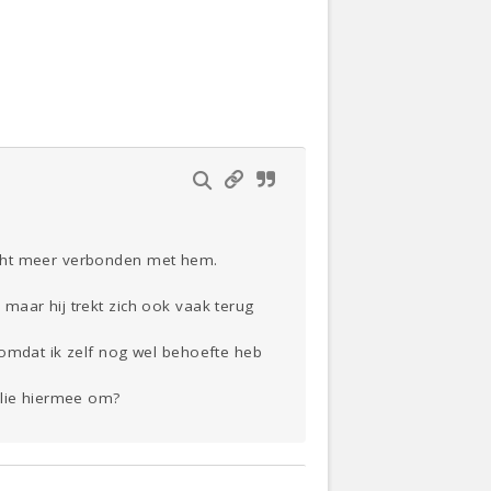
Actueel
Oekraïne
Thuis
Klussen
Lezen
echt meer verbonden met hem.
maar hij trekt zich ook vaak terug
 omdat ik zelf nog wel behoefte heb
llie hiermee om?