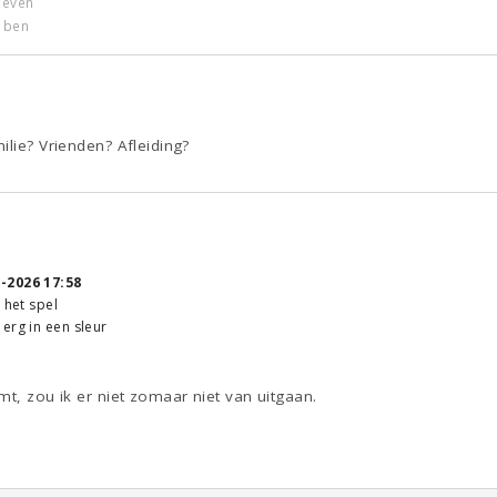
leven
k ben
ilie? Vrienden? Afleiding?
-2026 17:58
 het spel
erg in een sleur
mt, zou ik er niet zomaar niet van uitgaan.