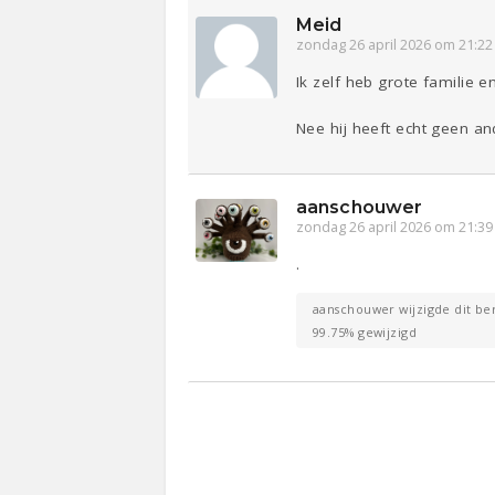
Meid
zondag 26 april 2026 om 21:22
Ik zelf heb grote familie en
Nee hij heeft echt geen ande
aanschouwer
zondag 26 april 2026 om 21:39
.
aanschouwer wijzigde dit ber
99.75% gewijzigd