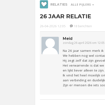
RELATIES
ALLE PIJLERS
26 JAAR RELATIE
Werk &
Ge
Studie
26-04-2026 12:05
18 berichten
Relaties
Meid
Entertainment
Lijf & Lijn
zondag 26 april 2026 om 12:05
Sport
Contact
Na 26 jaar samen merk ik d
We hebben nog wel contact
Hij zegt zelf dat zijn gevo
Het verwarrende is dat we
en lijkt liever alleen te zijn.
Ik vind het heel moeilijk
aan verbinding en duidelijk
Zijn er mensen die iets s