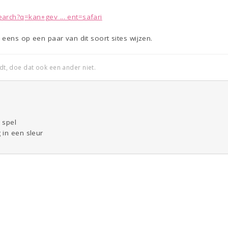
arch?q=kan+gev ... ent=safari
 eens op een paar van dit soort sites wijzen.
edt, doe dat ook een ander niet.
 spel
 in een sleur