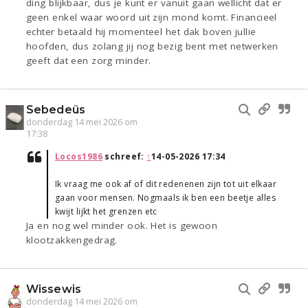
ding blijkbaar, dus je kunt er vanuit gaan wellicht dat er
geen enkel waar woord uit zijn mond komt. Financieel
echter betaald hij momenteel het dak boven jullie
hoofden, dus zolang jij nog bezig bent met netwerken
geeft dat een zorg minder.
Sebedeüs
donderdag 14 mei 2026 om
17:38
Locos1986
schreef:
↑
14-05-2026 17:34
Ik vraag me ook af of dit redenenen zijn tot uit elkaar
gaan voor mensen. Nogmaals ik ben een beetje alles
kwijt lijkt het grenzen etc
Ja en nog wel minder ook. Het is gewoon
klootzakkengedrag.
Wissewis
donderdag 14 mei 2026 om