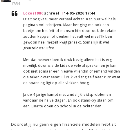
17:54
Locos1986
schreef:
↑
14-05-2026 17:44
Er zit nog veel meer verhaal achter. Kan hier wel hele
pagina's vol schrijven. Maar het ging me ook een
beetje om het feit of mensen hierdoor ook de relatie
zouden kappen of denken het valt wel mee? Ik ben
gewoon heel mezelf kwijtgeraakt. Soms lijk ik wel
grenzeloos? Ofzo.
Met dat netwerk ben ik druk bezig alleen het is erg
moeilijk door o.a de kids de vele afspraken en je kan
ook niet zomaar een nieuwe vriendin of iemand vinden
die taken overneemt. Plus ik verlang zelf naar rust want
de spanning ligt op alle vlakken hoog.
Ja de 4 jarige kampt met zindelijkheidsproblemen
vandaar de halve dagen. En ook stand-by staan om
een luier te doen op school in de ochtenden...
Doordat jij nu geen eigen financiële middelen hebt zit