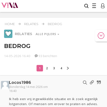
HOME
RELATIES
BEDROG
RELATIES
ALLE PIJLERS
BEDROG
14-05-2026 16:40
93 berichten
Werk & Studie
Geld & Recht
Reizen
1
2
3
4
Relaties
Seks
Gezondheid
Coronavirus
Overig
COVID-19
Locos1986
Actueel
Oekraïne
Entertainment
Lijf & Lijn
donderdag 14 mei 2026 om
16:40
Kinderen
Digi
Eten
Mode & Beauty
Zwanger
Psyche
Thuis
Klussen
Ik heb een vrij ingewikkelde situatie en ik zoek eigenlijk
lotgenoten. Of mensen om erover te praten en advies.
Sport
Contact
Viva zoekt
Aangeboden