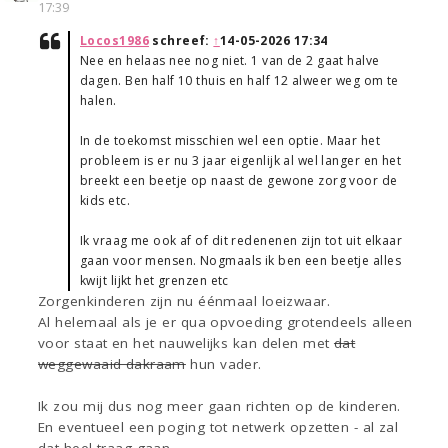
17:39
Locos1986
schreef:
↑
14-05-2026 17:34
Nee en helaas nee nog niet. 1 van de 2 gaat halve
dagen. Ben half 10 thuis en half 12 alweer weg om te
halen.
In de toekomst misschien wel een optie. Maar het
probleem is er nu 3 jaar eigenlijk al wel langer en het
breekt een beetje op naast de gewone zorg voor de
kids etc.
Ik vraag me ook af of dit redenenen zijn tot uit elkaar
gaan voor mensen. Nogmaals ik ben een beetje alles
kwijt lijkt het grenzen etc
Zorgenkinderen zijn nu éénmaal loeizwaar.
Al helemaal als je er qua opvoeding grotendeels alleen
voor staat en het nauwelijks kan delen met
dat
weggewaaid dakraam
hun vader.
Ik zou mij dus nog meer gaan richten op de kinderen.
En eventueel een poging tot netwerk opzetten - al zal