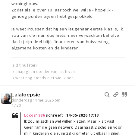
woningbouw.
Zodat als je over 10 jaar toch wel wil je - hopelijk -
genoeg punten bijeen hebt gesprokkeld.
Je weet intussen dat hij een leugenaar eerste klas is, ik
zou van die man dus niets meer verwachten behalve
dat hij zijn deel blijft financieren van huisvesting,
algemene kosten en de kinderen.
Is dit nu later?
Ik snap geen donder van het leven
Ik weet nog steeds niet wie ik ben
Lalaloepsie
donderdag 14 mei 2026 om
17:30
Locos1986
schreef:
↑
14-05-2026 17:13
Ik zou misschien wel willen kiezen. Maar ik zit vast.
Geen familie geen netwerk. Daarnaast 2 scholen voor
mijn kinderen die ruim 28 kilometer uit elkaar liggen.