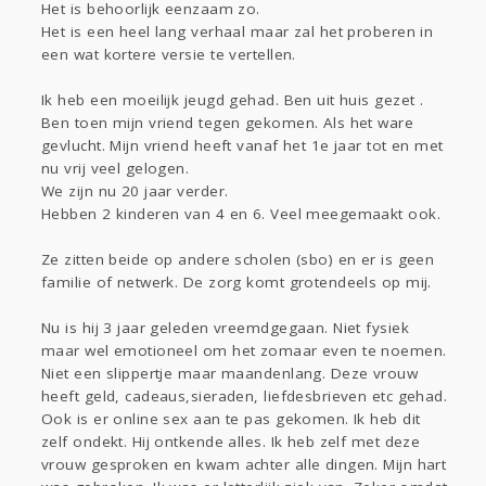
Het is behoorlijk eenzaam zo.
Gevraagd
Horen
Doen
Zien
Het is een heel lang verhaal maar zal het proberen in
Lezen
een wat kortere versie te vertellen.
Ik heb een moeilijk jeugd gehad. Ben uit huis gezet .
Ben toen mijn vriend tegen gekomen. Als het ware
gevlucht. Mijn vriend heeft vanaf het 1e jaar tot en met
nu vrij veel gelogen.
We zijn nu 20 jaar verder.
Hebben 2 kinderen van 4 en 6. Veel meegemaakt ook.
Ze zitten beide op andere scholen (sbo) en er is geen
familie of netwerk. De zorg komt grotendeels op mij.
Nu is hij 3 jaar geleden vreemdgegaan. Niet fysiek
maar wel emotioneel om het zomaar even te noemen.
Niet een slippertje maar maandenlang. Deze vrouw
heeft geld, cadeaus,sieraden, liefdesbrieven etc gehad.
Ook is er online sex aan te pas gekomen. Ik heb dit
zelf ondekt. Hij ontkende alles. Ik heb zelf met deze
vrouw gesproken en kwam achter alle dingen. Mijn hart