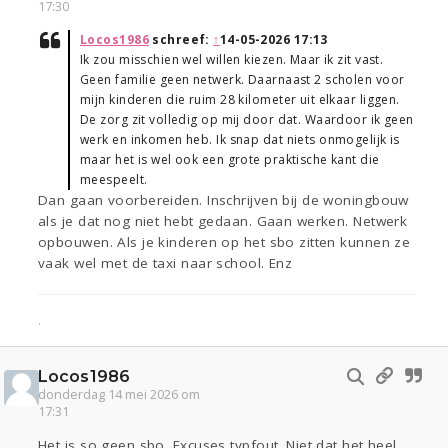
17:30
Locos1986
schreef:
↑
14-05-2026 17:13
Ik zou misschien wel willen kiezen. Maar ik zit vast.
Geen familie geen netwerk. Daarnaast 2 scholen voor
mijn kinderen die ruim 28 kilometer uit elkaar liggen.
De zorg zit volledig op mij door dat. Waardoor ik geen
werk en inkomen heb. Ik snap dat niets onmogelijk is
maar het is wel ook een grote praktische kant die
meespeelt.
Dan gaan voorbereiden. Inschrijven bij de woningbouw
als je dat nog niet hebt gedaan. Gaan werken. Netwerk
opbouwen. Als je kinderen op het sbo zitten kunnen ze
vaak wel met de taxi naar school. Enz
.
Locos1986
donderdag 14 mei 2026 om
17:31
Het is so geen sbo. Excuses typfout. Niet dat het heel