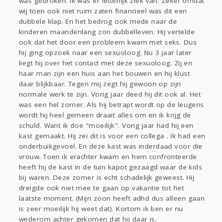
was gebroken. Ik was er letterlijk ziek van. Zeker omdat
wij toen ook niet ruim zaten financieel was dit een
dubbele klap. En het bedrog ook mede naar de
kinderen maandenlang zon dubbelleven. Hij vertelde
ook dat het door een probleem kwam met seks. Dus
hij ging opzoek naar een sexuoloog. Nu 3 jaar later
liegt hij over het contact met deze sexuoloog. Zij en
haar man zijn een huis aan het bouwen en hij klust
daar blijkbaar. Tegen mij zegt hij gewoon op zijn
normale werk te zijn. Vorig jaar deed hij dit ook al. Het
was een hel zomer. Als hij betrapt wordt op de leugens
wordt hij heel gemeen draait alles om en ik krijg de
schuld. Want ik doe "moeilijk". Vorig jaar had hij een
kast gemaakt. Hij zei dit is voor een collega . Ik had een
onderbuikgevoel. En deze kast was inderdaad voor die
vrouw. Toen ik erachter kwam en hem confronteerde
heeft hij de kast in de tuin kapot gezaagd waar de kids
bij waren. Deze zomer is echt schadelijk geweest. Hij
dreigde ook niet mee te gaan op vakantie tot het
laatste moment. (Mijn zoon heeft adhd dus alleen gaan
is zeer moeilijk hij weet dat). Kortom ik ben er nu
wederom achter gekomen dat hij daar is.