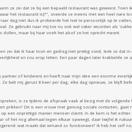
arin ze zei dat ze bij een bepaald restaurant was geweest. Toen 
aar het restaurant is]?", sneerde ze ineens met een heel nare toon
haar dag niet dus ik probeerde het niet te persoonlijk op te vatten
al. Ze gebruikt naar mij toe nu ook wel vaker woorden als 'sukkel
s dollen, maar bij haar voelt het alsof ze het oprecht meent.
:
n zei dat ik haar toon en gedrag niet prettig vond, leek ze dat in 
n eerlijkheid en zou erop letten. Een paar dagen later krabbelde ze 
 partner of kinderen) en heeft naar mijn idee een enorme innerlij
n. Ze belt mij gerust 8 keer per dag, elke dag opnieuw, ze blijft bell
fspreken, is ze tijdens de afspraak vaak al bezig met de volgende 
m prikken? Dit is een vrouw met genoeg sociale contacten, gaat 
ze op een onprettige manier mensen claimt. In de kern is het echt
aar of het nog allemaal tegen elkaar opweegt, daar twijfel ik natuurl
rigerend: wat maakt dat iemand zo functioneert? Ik heb het zelf 