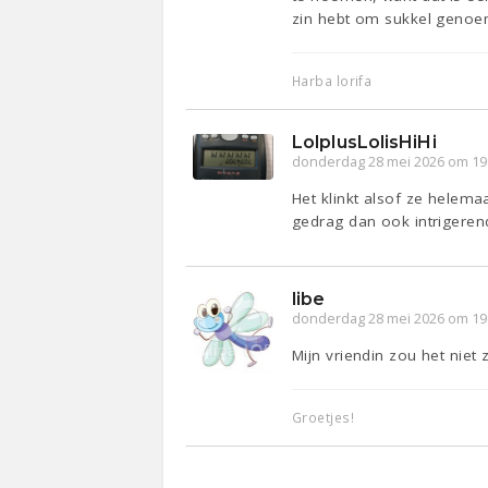
zin hebt om sukkel genoem
Harba lorifa
LolplusLolisHiHi
donderdag 28 mei 2026 om 19
Het klinkt alsof ze helemaal
gedrag dan ook intrigerend
libe
donderdag 28 mei 2026 om 19
Mijn vriendin zou het niet z
Groetjes!