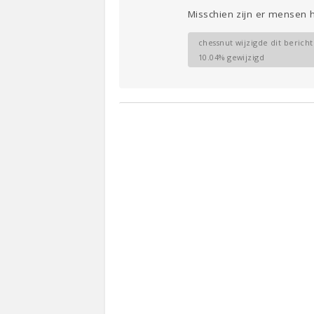
Misschien zijn er mensen 
chessnut wijzigde dit bericht
10.04% gewijzigd