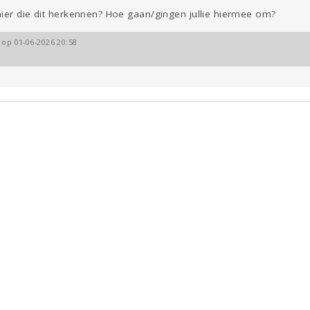
hier die dit herkennen? Hoe gaan/gingen jullie hiermee om?
 op 01-06-2026 20:58