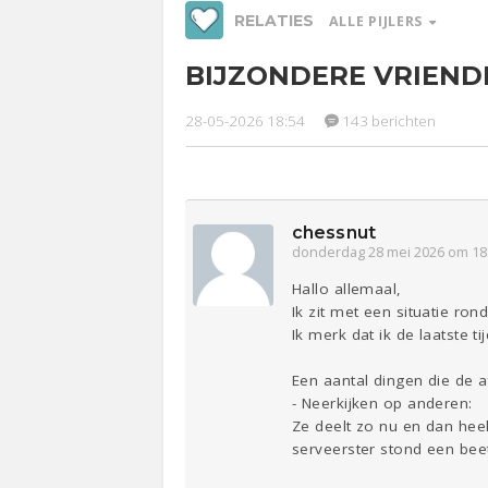
RELATIES
ALLE PIJLERS
BIJZONDERE VRIENDI
Werk &
Ge
Studie
28-05-2026 18:54
143 berichten
Relaties
Entertainment
Lijf & Lijn
Sport
Contact
chessnut
donderdag 28 mei 2026 om 18
Hallo allemaal,
Ik zit met een situatie r
Ik merk dat ik de laatste t
Een aantal dingen die de a
- Neerkijken op anderen:
Ze deelt zo nu en dan hee
serveerster stond een bee