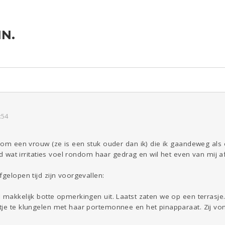
N.
ld & Recht
Reizen
Seks
Gezondheid
Coronavirus
Overig
COVID-19
Kinderen
Digi
Eten
Mode &
Zwanger
Psyche
Beauty
Viva zoekt
Aangeboden
Gevraagd
Horen
Doen
Zien
:54
ondom een vrouw (ze is een stuk ouder dan ik) die ik gaandeweg al
ijd wat irritaties voel rondom haar gedrag en wil het even van mij af
fgelopen tijd zijn voorgevallen:
l makkelijk botte opmerkingen uit. Laatst zaten we op een terrasj
tje te klungelen met haar portemonnee en het pinapparaat. Zij vo