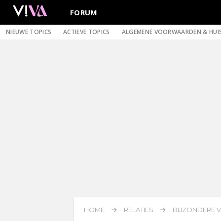
FORUM
NIEUWE TOPICS
ACTIEVE TOPICS
ALGEMENE VOORWAARDEN & HUI
HOME
RELATIES
BIJZONDERE V