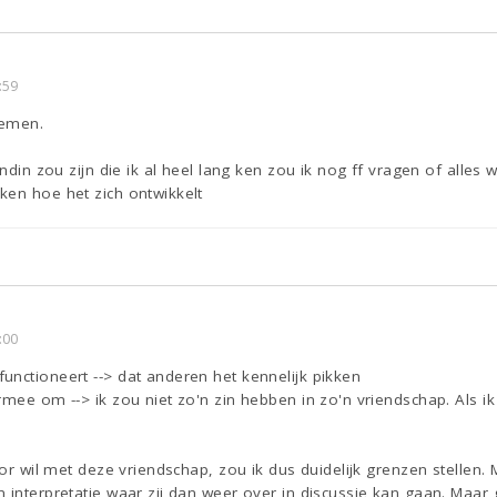
:59
nemen.
endin zou zijn die ik al heel lang ken zou ik nog ff vragen of alle
ken hoe het zich ontwikkelt
:00
nctioneert --> dat anderen het kennelijk pikken
rmee om --> ik zou niet zo'n zin hebben in zo'n vriendschap. Als i
oor wil met deze vriendschap, zou ik dus duidelijk grenzen stellen.
n interpretatie waar zij dan weer over in discussie kan gaan. Maa