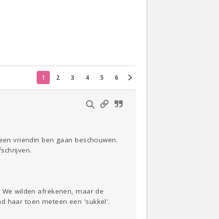
Actueel
Oekraïne
1
2
3
4
5
6
Thuis
Klussen
Lezen
s een vriendin ben gaan beschouwen.
schrijven.
e. We wilden afrekenen, maar de
nd haar toen meteen een 'sukkel'.