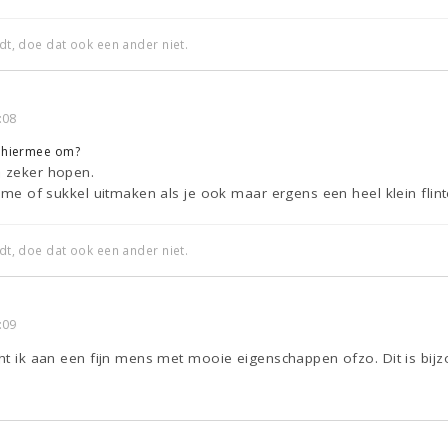
edt, doe dat ook een ander niet.
:08
e hiermee om?
h zeker hopen.
lome of sukkel uitmaken als je ook maar ergens een heel klein flint
edt, doe dat ook een ander niet.
:09
cht ik aan een fijn mens met mooie eigenschappen ofzo. Dit is bijz