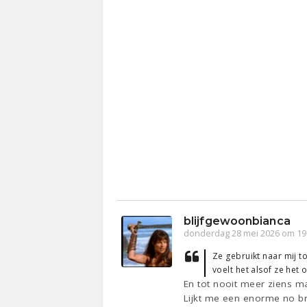
blijfgewoonbianca
donderdag 28 mei 2026 om 19
Ze gebruikt naar mij t
voelt het alsof ze het
En tot nooit meer ziens m
Lijkt me een enorme no br