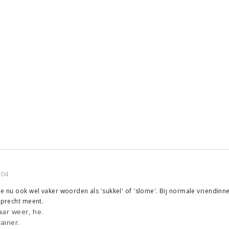
:04
oe nu ook wel vaker woorden als 'sukkel' of 'slome'. Bij normale vriendinne
 oprecht meent.
aar weer, he.
ainer.