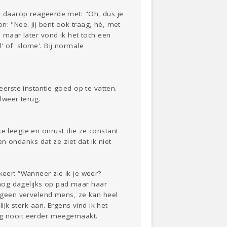
ik daarop reageerde met: "Oh, dus je
: "Nee. Jij bent ook traag, hè, met
, maar later vond ik het toch een
' of 'slome'. Bij normale
eerste instantie goed op te vatten.
alweer terug.
ke leegte en onrust die ze constant
en ondanks dat ze ziet dat ik niet
keer: “Wanneer zie ik je weer?
nog dagelijks op pad maar haar
er geen vervelend mens, ze kan heel
ijk sterk aan. Ergens vind ik het
nog nooit eerder meegemaakt.