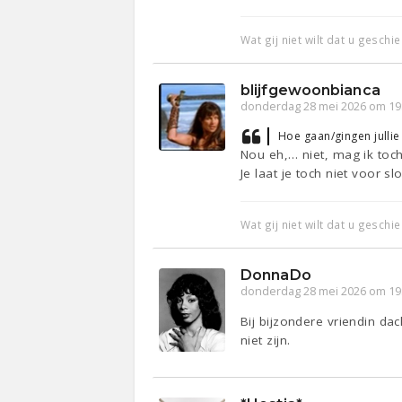
Wat gij niet wilt dat u geschi
blijfgewoonbianca
donderdag 28 mei 2026 om 19
Hoe gaan/gingen julli
Nou eh,… niet, mag ik toc
Je laat je toch niet voor s
Wat gij niet wilt dat u geschi
DonnaDo
donderdag 28 mei 2026 om 19
Bij bijzondere vriendin da
niet zijn.