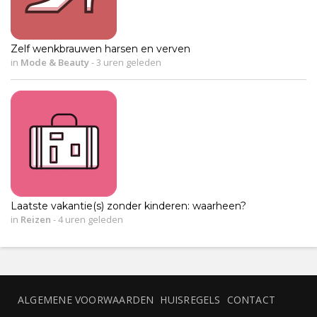
Zelf wenkbrauwen harsen en verven
in
Mode & Beauty
-
3 uren geleden
Laatste vakantie(s) zonder kinderen: waarheen?
in
Reizen
-
4 uren geleden
ALGEMENE VOORWAARDEN
HUISREGELS
CONTACT