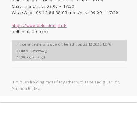
Chat : ma t/m vr 09:00 – 17:30
WhatsApp : 06 13 86 38 03 ma t/m vr 09:00 – 17:30
https://www.deluisterlijn.nl/
Bellen: 0900 0767
moderatorviva wijzigde dit bericht op 23-12-2025 13:46
Reden:
aanvulling
27.00% gewijzigd
"I'm busy holding myself together with tape and glue", dr.
Miranda Bailey.