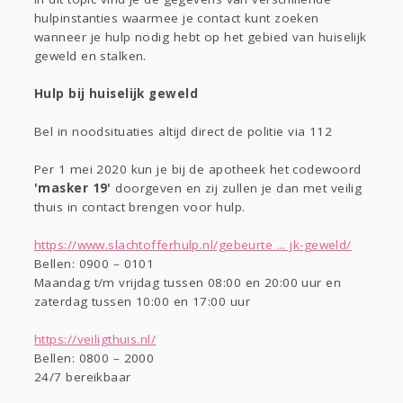
Digi
Eten
hulpinstanties waarmee je contact kunt zoeken
wanneer je hulp nodig hebt op het gebied van huiselijk
geweld en stalken.
Kinderen
Mode & Beauty
Zwanger
Thuis
Klussen
Hulp bij huiselijk geweld
Bel in noodsituaties altijd direct de politie via 112
Psyche
Sport
Contact
Viva zoekt
Aangeboden
Per 1 mei 2020 kun je bij de apotheek het codewoord
Gevraagd
Horen
Doen
Zien
'masker 19'
doorgeven en zij zullen je dan met veilig
Lezen
thuis in contact brengen voor hulp.
https://www.slachtofferhulp.nl/gebeurte ... jk-geweld/
Bellen: 0900 – 0101
Maandag t/m vrijdag tussen 08:00 en 20:00 uur en
zaterdag tussen 10:00 en 17:00 uur
https://veiligthuis.nl/
Bellen: 0800 – 2000
24/7 bereikbaar