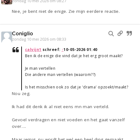
zondag 10 mei 2026 om 08:27
Nee, je bent niet de enige. Zie mijn eerdere reactie.
Coniglio
zondag 10 mei 2026 om 08:33
calvijn1
schreef:
↑
10-05-2026 01:40
Ben ik de enige die vind dat je het erg groot maakt?
Je man vertellen
Die andere man vertellen (waarom??)
Is het misschien ook zo dat je 'drama' opzoekt/maakt?
Nou zeg.
Ik had dit denk ik al niet eens mn man verteld.
Gevoel verdragen en niet voeden en het gaat vanzelf
over….
Maar jemig, nu wordt het wel een heel ding gemaakt