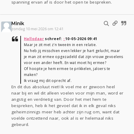
spanning ervan af is door het open te bespreken.
Minik
zondag 10 mei 2026 om 12:41
Hallodaar
schreef:
↑
10-05-2026 09:41
Maar je zit met z'n tweeën in een relatie.
Nu heb jij misschien even lekker je hart gelucht, maar
je man zit ermee opgezadeld dat zijn vrouw gevoelens
voor een ander heeft. En wat moet hij ermee?
Of hoopte je hem ermee te prikkelen, jaloers te
maken?
Ik vraag mij dit oprecht af.
En dit dus absoluut niet! Ik voel me er gewoon heel
naar bij en wil dit alleen voelen voor mijn man, word er
angstig en verdrietig van. Door het met hem te
bespreken, heb ik het gevoel dat ik in elk geval niks
geheimzinnigs meer heb achter zijn rug om, want dat
voelde ontzettend naar, ook al is er helemaal niks
gebeurd.