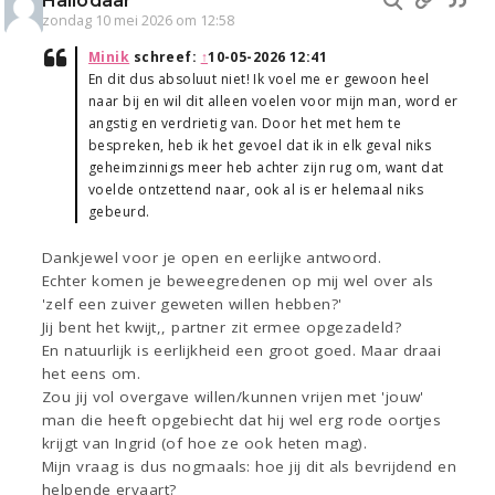
Hallodaar
zondag 10 mei 2026 om 12:58
Minik
schreef:
↑
10-05-2026 12:41
En dit dus absoluut niet! Ik voel me er gewoon heel
naar bij en wil dit alleen voelen voor mijn man, word er
angstig en verdrietig van. Door het met hem te
bespreken, heb ik het gevoel dat ik in elk geval niks
geheimzinnigs meer heb achter zijn rug om, want dat
voelde ontzettend naar, ook al is er helemaal niks
gebeurd.
Dankjewel voor je open en eerlijke antwoord.
Echter komen je beweegredenen op mij wel over als
'zelf een zuiver geweten willen hebben?'
Jij bent het kwijt,, partner zit ermee opgezadeld?
En natuurlijk is eerlijkheid een groot goed. Maar draai
het eens om.
Zou jij vol overgave willen/kunnen vrijen met 'jouw'
man die heeft opgebiecht dat hij wel erg rode oortjes
krijgt van Ingrid (of hoe ze ook heten mag).
Mijn vraag is dus nogmaals: hoe jij dit als bevrijdend en
helpende ervaart?