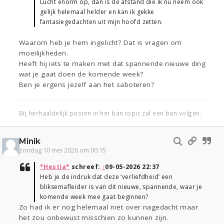
Lucht enorm op, dan is de afstand die ik nu neem ook
gelijk helemaal helder en kan ik gekke
fantasiegedachten uit mijn hoofd zetten.
Waarom heb je hem ingelicht? Dat is vragen om
moeilijkheden.
Heeft hij iets te maken met dat spannende nieuwe ding
wat je gaat doen de komende week?
Ben je ergens jezelf aan het saboteren?
Bij herhaaldelijk posten in het ban topic zal een ban volgen.
Minik
zondag 10 mei 2026 om 00:15
*Hestia*
schreef:
↑
09-05-2026 22:37
Heb je de indruk dat deze ‘verliefdheid’ een
bliksemafleider is van dit nieuwe, spannende, waar je
komende week mee gaat beginnen?
Zo had ik er nog helemaal niet over nagedacht maar
het zou onbewust misschien zo kunnen zijn.