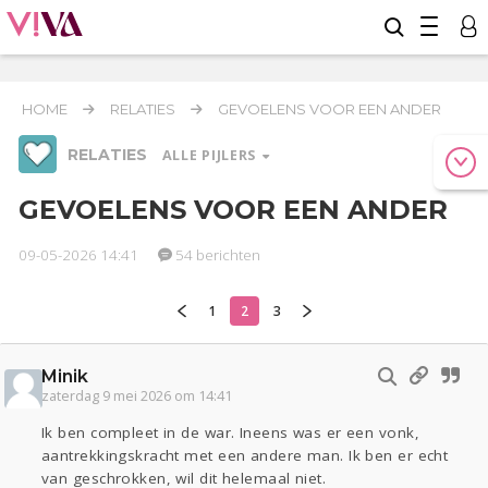
HOME
RELATIES
GEVOELENS VOOR EEN ANDER
RELATIES
ALLE PIJLERS
GEVOELENS VOOR EEN ANDER
09-05-2026 14:41
54 berichten
Werk & Studie
Geld & Recht
Reizen
1
2
3
Relaties
Seks
Gezondheid
Coronavirus
Overig
COVID-19
Minik
Actueel
Oekraïne
Entertainment
Lijf & Lijn
zaterdag 9 mei 2026 om 14:41
Kinderen
Digi
Eten
Mode & Beauty
Ik ben compleet in de war. Ineens was er een vonk,
Zwanger
Psyche
Thuis
Klussen
aantrekkingskracht met een andere man. Ik ben er echt
van geschrokken, wil dit helemaal niet.
Sport
Contact
Viva zoekt
Aangeboden