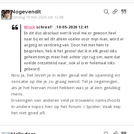
Nogevendit
zondag 10 mei 2026 om 12:48
Minik
schreef:
↑
10-05-2026 12:41
En dit dus absoluut niet! Ik voel me er gewoon heel
naar bij en wil dit alleen voelen voor mijn man, word er
angstig en verdrietig van. Door het met hem te
bespreken, heb ik het gevoel dat ik in elk geval niks
geheimzinnigs meer heb achter zijn rug om, want dat
voelde ontzettend naar, ook al is er helemaal niks
gebeurd.
Nou ja, het levert je in ieder geval wel de spanning en
sensatie op die je zo graag wenst. Tel je zegeningen,
als je het hiervan moet hebben was je al een gelukkig
mens.
Ervaringen van anderen vind je trouwens ruimschoots
in andere topics hier op het forum. ( Spoiler: Vaak liep
het niet goed af)