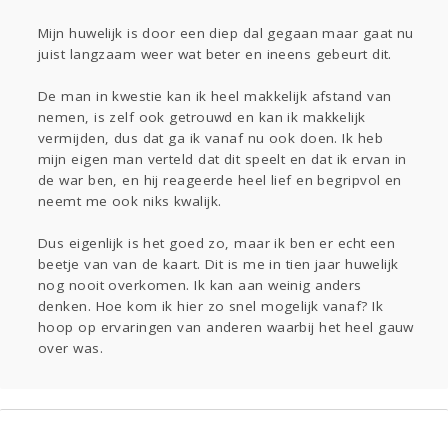
Entertainment
Mijn huwelijk is door een diep dal gegaan maar gaat nu
Kinderen
Digi
Eten
Mode & Beauty
juist langzaam weer wat beter en ineens gebeurt dit.
Zwanger
Psyche
Thuis
Klussen
De man in kwestie kan ik heel makkelijk afstand van
Sport
Contact
Viva zoekt
Aangeboden
nemen, is zelf ook getrouwd en kan ik makkelijk
Gevraagd
Horen
Doen
Zien
vermijden, dus dat ga ik vanaf nu ook doen. Ik heb
Lezen
mijn eigen man verteld dat dit speelt en dat ik ervan in
de war ben, en hij reageerde heel lief en begripvol en
neemt me ook niks kwalijk.
Dus eigenlijk is het goed zo, maar ik ben er echt een
beetje van van de kaart. Dit is me in tien jaar huwelijk
nog nooit overkomen. Ik kan aan weinig anders
denken. Hoe kom ik hier zo snel mogelijk vanaf? Ik
hoop op ervaringen van anderen waarbij het heel gauw
over was.