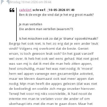
dinsdag 19 mei 2026 om 09:44
calvijn1
schreef:
↑
10-05-2026 01:40
Ben ik de enige die vind dat je het erg groot maakt?
Je man vertellen
Die andere man vertellen (waarom??)
Is het misschien ook zo dat je 'drama' opzoekt/maakt?
Begrijp het ook niet. Is het zo erg dat je een ander leuk
vindt? Volgens mij overkomt dat de beste. Geniet
ervan, is toch gewoon leuk ook? En het gaat vanzelf
wel over. Ik heb het ook wel eens gehad. Wat niet goed
was van mij is dat ik met die man heb zitten appen,
heel onschuldig, maar het was niet nodig. Ik 'moest'
hem wel appen vanwege een gezamenlijke activiteit,
maar we bleven daarnaast ook wat meer appen dan
nodig. Mijn man heeft die appjes gelezen (dat was niet
de bedoeling) en voelde zich mega onzeker hierover.
Terwijl het voor mij niks voorstelde, ik had nooit de
intentie mn man te verlaten voor die ander of om
uberhaupt iets met die man te gaan doen. Maar het