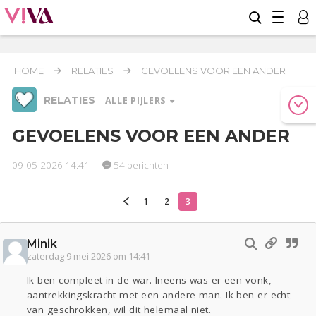
HOME
RELATIES
GEVOELENS VOOR EEN ANDER
RELATIES
ALLE PIJLERS
GEVOELENS VOOR EEN ANDER
09-05-2026 14:41
54 berichten
Werk & Studie
Geld & Recht
Reizen
1
2
3
Relaties
Seks
Gezondheid
Coronavirus
COVID-19
Minik
zaterdag 9 mei 2026 om 14:41
Overig
Ik ben compleet in de war. Ineens was er een vonk,
Actueel
Oekraïne
Lijf & Lijn
aantrekkingskracht met een andere man. Ik ben er echt
van geschrokken, wil dit helemaal niet.