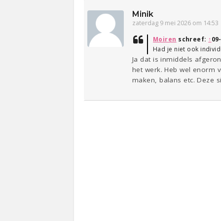
Minik
zaterdag 9 mei 2026 om 14:53
Moiren
schreef:
↑
09
Had je niet ook individ
Ja dat is inmiddels afgero
het werk. Heb wel enorm v
maken, balans etc. Deze sit