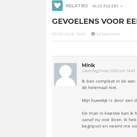
RELATIES
ALLE PIJLERS
GEVOELENS VOOR E
Werk &
Ge
Studie
09-05-2026 14:41
54 berichten
Relaties
Entertainment
Lijf & Lijn
Sport
Contact
Minik
zaterdag 9 mei 2026 om 14:41
Ik ben compleet in de war
dit helemaal niet.
Mijn huwelijk is door een 
De man in kwestie kan ik h
vanaf nu ook doen. Ik heb 
begripvol en neemt me ook