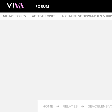
FORUM
NIEUWE TOPICS
ACTIEVE TOPICS
ALGEMENE VOORWAARDEN & HUI
HOME
RELATIES
GEVOELENS V