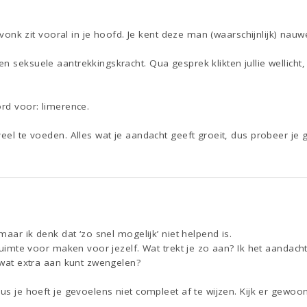
n vonk zit vooral in je hoofd. Je kent deze man (waarschijnlijk) nauwel
n seksuele aantrekkingskracht. Qua gesprek klikten jullie wellicht, 
ord voor: limerence.
veel te voeden. Alles wat je aandacht geeft groeit, dus probeer je 
 maar ik denk dat ‘zo snel mogelijk’ niet helpend is.
 ruimte voor maken voor jezelf. Wat trekt je zo aan? Ik het aandacht
n wat extra aan kunt zwengelen?
dus je hoeft je gevoelens niet compleet af te wijzen. Kijk er gewoo