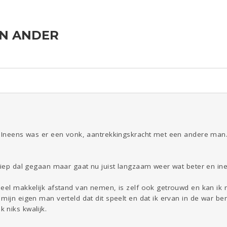
EN ANDER
ld & Recht
Reizen
Seks
Gezondheid
Coronavirus
Overig
COVID-19
Kinderen
Digi
Eten
Mode &
Zwanger
Psyche
Beauty
Viva zoekt
Aangeboden
Gevraagd
Horen
Doen
Zien
. Ineens was er een vonk, aantrekkingskracht met een andere man. 
diep dal gegaan maar gaat nu juist langzaam weer wat beter en ine
eel makkelijk afstand van nemen, is zelf ook getrouwd en kan ik m
mijn eigen man verteld dat dit speelt en dat ik ervan in de war ben
 niks kwalijk.