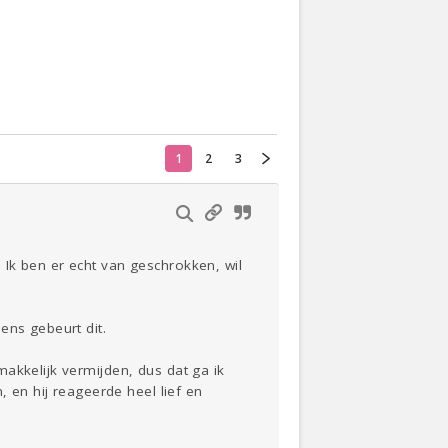
Actueel
Oekraïne
1
2
3
Thuis
Klussen
Lezen
Ik ben er echt van geschrokken, wil
ens gebeurt dit.
akkelijk vermijden, dus dat ga ik
, en hij reageerde heel lief en