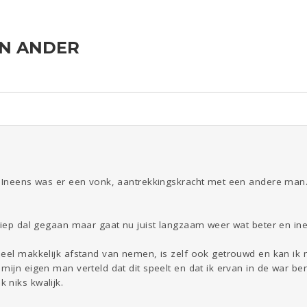
EN ANDER
ld & Recht
Reizen
Seks
Gezondheid
Coronavirus
Overig
COVID-19
Kinderen
Digi
Eten
Mode &
Zwanger
Psyche
Beauty
Viva zoekt
Aangeboden
Gevraagd
Horen
Doen
Zien
. Ineens was er een vonk, aantrekkingskracht met een andere man. 
diep dal gegaan maar gaat nu juist langzaam weer wat beter en ine
eel makkelijk afstand van nemen, is zelf ook getrouwd en kan ik m
mijn eigen man verteld dat dit speelt en dat ik ervan in de war ben
 niks kwalijk.