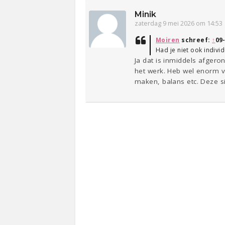
Minik
zaterdag 9 mei 2026 om 14:53
Moiren
schreef:
↑
09
Had je niet ook individ
Ja dat is inmiddels afgero
het werk. Heb wel enorm v
maken, balans etc. Deze sit