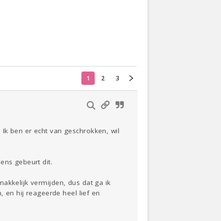
Actueel
Oekraïne
1
2
3
Thuis
Klussen
Lezen
Ik ben er echt van geschrokken, wil
ens gebeurt dit.
akkelijk vermijden, dus dat ga ik
, en hij reageerde heel lief en