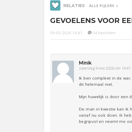
RELATIES
ALLE PIJLERS
GEVOELENS VOOR E
Werk &
Ge
Studie
09-05-2026 14:41
54 berichten
Relaties
Entertainment
Lijf & Lijn
Sport
Contact
Minik
zaterdag 9 mei 2026 om 14:41
Ik ben compleet in de war
dit helemaal niet.
Mijn huwelijk is door een 
De man in kwestie kan ik h
vanaf nu ook doen. Ik heb 
begripvol en neemt me ook