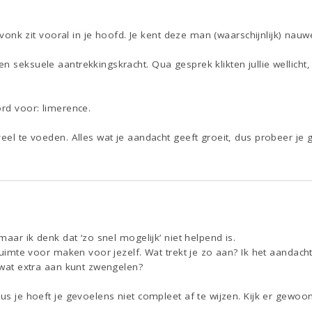
n vonk zit vooral in je hoofd. Je kent deze man (waarschijnlijk) nauwel
n seksuele aantrekkingskracht. Qua gesprek klikten jullie wellicht, 
ord voor: limerence.
veel te voeden. Alles wat je aandacht geeft groeit, dus probeer je 
 maar ik denk dat ‘zo snel mogelijk’ niet helpend is.
 ruimte voor maken voor jezelf. Wat trekt je zo aan? Ik het aandacht
n wat extra aan kunt zwengelen?
dus je hoeft je gevoelens niet compleet af te wijzen. Kijk er gewoo