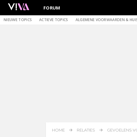
FORUM
NIEUWE TOPICS
ACTIEVE TOPICS
ALGEMENE VOORWAARDEN & HUI
HOME
RELATIES
GEVOELENS V