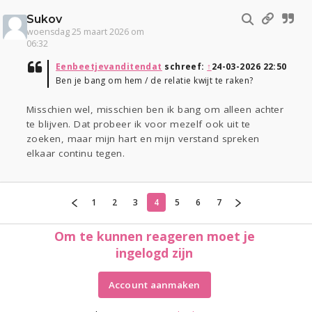
Sukov
woensdag 25 maart 2026 om
06:32
Eenbeetjevanditendat
schreef:
↑
24-03-2026 22:50
Ben je bang om hem / de relatie kwijt te raken?
Misschien wel, misschien ben ik bang om alleen achter
te blijven. Dat probeer ik voor mezelf ook uit te
zoeken, maar mijn hart en mijn verstand spreken
elkaar continu tegen.
1
2
3
4
5
6
7
Om te kunnen reageren moet je
ingelogd zijn
Account aanmaken