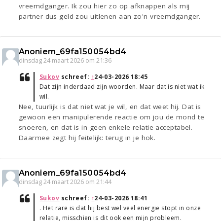
vreemdganger. Ik zou hier zo op afknappen als mij
partner dus geld zou uitlenen aan zo'n vreemdganger.
Anoniem_69fa150054bd4
dinsdag 24 maart 2026 om 21:36
Sukov
schreef:
↑
24-03-2026 18:45
Dat zijn inderdaad zijn woorden. Maar dat is niet wat ik
wil.
Nee, tuurlijk is dat niet wat je wil, en dat weet hij. Dat is
gewoon een manipulerende reactie om jou de mond te
snoeren, en dat is in geen enkele relatie acceptabel.
Daarmee zegt hij feitelijk: terug in je hok.
Anoniem_69fa150054bd4
dinsdag 24 maart 2026 om 21:44
Sukov
schreef:
↑
24-03-2026 18:41
. Het rare is dat hij best wel veel energie stopt in onze
relatie, misschien is dit ook een mijn probleem.