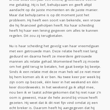
Sport
Contact
Viva zoekt
Aangeboden
me gelukkig. Hij is lief, behulpzaam en geeft altijd
Gevraagd
Horen
Doen
Zien
aandacht op de juiste momenten en de juiste manier.
Maar dat behulpzame is op dit moment juist het
Lezen
probleem. Hij heeft een soort van bekende, een vrouw
die hij financieel geholpen heeft. Na haar scheiding
heeft hij haar een lening gegeven om alles te kunnen
regelen. Dit zou zij terugbetalen.
Nu is haar scheiding het gevolg van haar vreemdgaan
met een getrouwde man. Deze relatie heeft niet lang
geduurd en daarna heeft ze meerdere getrouwde
mannen als relatie gehad. Momenteel heeft zij moeite
om het geld terug te betalen, het gaat beetje bij beetje.
Sinds ik een relatie met deze man heb wil ze niet meer
bij hem komen als ik er ben. Nu twee keer per week bij
zijn oom op bezoek, één keer in het weekend en één
keer doordeweeks. In het weekend ga ik altijd mee,
nou ben ik er laatst achtergekomen dat hij niet naar z’n
oom is geweest, maar de hele avond bij vrouw heeft
gezeten. Hij weet dat ik dit niet fijn vind omdat zij een
echt breker is. Daarom heeft hij aangegeven dat hij