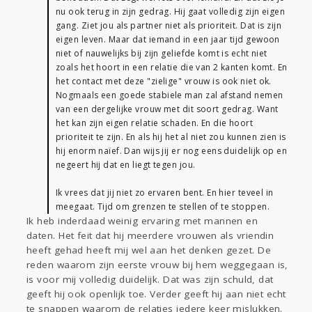
nu ook terug in zijn gedrag. Hij gaat volledig zijn eigen
gang. Ziet jou als partner niet als prioriteit. Dat is zijn
eigen leven. Maar dat iemand in een jaar tijd gewoon
niet of nauwelijks bij zijn geliefde komt is echt niet
zoals het hoort in een relatie die van 2 kanten komt. En
het contact met deze "zielige" vrouw is ook niet ok.
Nogmaals een goede stabiele man zal afstand nemen
van een dergelijke vrouw met dit soort gedrag. Want
het kan zijn eigen relatie schaden. En die hoort
prioriteit te zijn. En als hij het al niet zou kunnen zien is
hij enorm naïef. Dan wijs jij er nog eens duidelijk op en
negeert hij dat en liegt tegen jou.
Ik vrees dat jij niet zo ervaren bent. En hier teveel in
meegaat. Tijd om grenzen te stellen of te stoppen.
Ik heb inderdaad weinig ervaring met mannen en
daten. Het feit dat hij meerdere vrouwen als vriendin
heeft gehad heeft mij wel aan het denken gezet. De
reden waarom zijn eerste vrouw bij hem weggegaan is,
is voor mij volledig duidelijk. Dat was zijn schuld, dat
geeft hij ook openlijk toe. Verder geeft hij aan niet echt
te snappen waarom de relaties iedere keer mislukken.