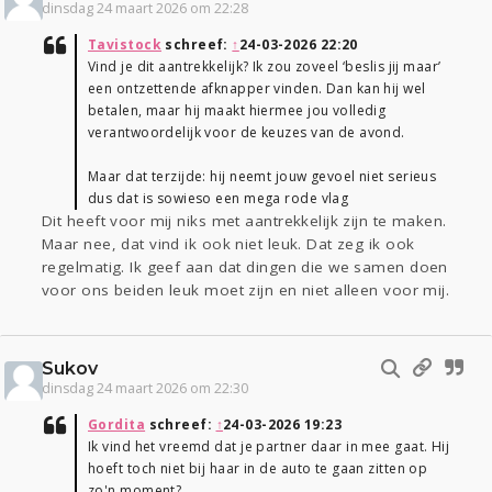
dinsdag 24 maart 2026 om 22:28
Tavistock
schreef:
↑
24-03-2026 22:20
Vind je dit aantrekkelijk? Ik zou zoveel ‘beslis jij maar’
een ontzettende afknapper vinden. Dan kan hij wel
betalen, maar hij maakt hiermee jou volledig
verantwoordelijk voor de keuzes van de avond.
Maar dat terzijde: hij neemt jouw gevoel niet serieus
dus dat is sowieso een mega rode vlag
Dit heeft voor mij niks met aantrekkelijk zijn te maken.
Maar nee, dat vind ik ook niet leuk. Dat zeg ik ook
regelmatig. Ik geef aan dat dingen die we samen doen
voor ons beiden leuk moet zijn en niet alleen voor mij.
Sukov
dinsdag 24 maart 2026 om 22:30
Gordita
schreef:
↑
24-03-2026 19:23
Ik vind het vreemd dat je partner daar in mee gaat. Hij
hoeft toch niet bij haar in de auto te gaan zitten op
zo'n moment?