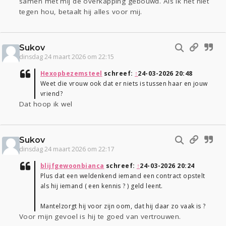
samen met mij de overkapping gebouwd. Als ik het niet
tegen hou, betaalt hij alles voor mij.
Sukov
dinsdag 24 maart 2026 om 22:15
Hexopbezemsteel
schreef:
↑
24-03-2026 20:48
Weet die vrouw ook dat er niets is tussen haar en jouw
vriend?
Dat hoop ik wel
Sukov
dinsdag 24 maart 2026 om 22:17
blijfgewoonbianca
schreef:
↑
24-03-2026 20:24
Plus dat een weldenkend iemand een contract opstelt
als hij iemand ( een kennis ? ) geld leent.
Mantelzorgt hij voor zijn oom, dat hij daar zo vaak is ?
Voor mijn gevoel is hij te goed van vertrouwen.