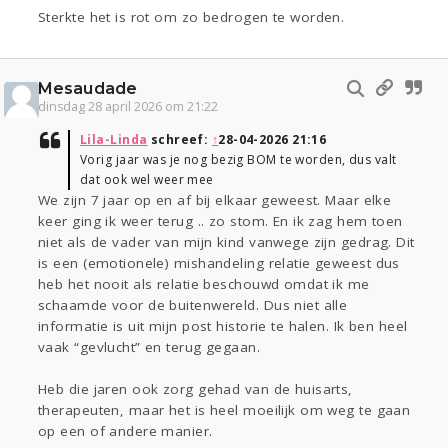
Sterkte het is rot om zo bedrogen te worden.
Mesaudade
dinsdag 28 april 2026 om 21:22
Lila-Linda
schreef:
↑
28-04-2026 21:16
Vorig jaar was je nog bezig BOM te worden, dus valt
dat ook wel weer mee
We zijn 7 jaar op en af bij elkaar geweest. Maar elke
keer ging ik weer terug .. zo stom. En ik zag hem toen
niet als de vader van mijn kind vanwege zijn gedrag. Dit
is een (emotionele) mishandeling relatie geweest dus
heb het nooit als relatie beschouwd omdat ik me
schaamde voor de buitenwereld. Dus niet alle
informatie is uit mijn post historie te halen. Ik ben heel
vaak “gevlucht” en terug gegaan.
Heb die jaren ook zorg gehad van de huisarts,
therapeuten, maar het is heel moeilijk om weg te gaan
op een of andere manier.