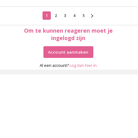
1
2
3
4
5
Om te kunnen reageren moet je
ingelogd zijn
Account aanmaken
Al een account?
Log dan hier in