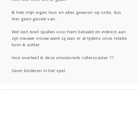
Sport
Contact
Viva zoekt
Aangeboden
Gevraagd
Horen
Doen
Zien
Ik heb mijn eigen huis en alles gewoon op orde, dus
hier geen gezeik van.
Lezen
Wel een boel spullen voor hem betaald en indirect aan
zijn nieuwe vrouw want zij was er al tijdens onze relatie
kom ik achter
Hoe overleef ik deze emotionele rollercoaster ??
Geen kinderen in het spel.