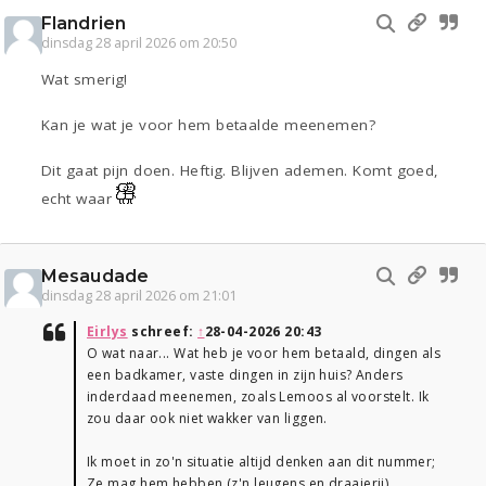
Flandrien
dinsdag 28 april 2026 om 20:50
Wat smerig!
Kan je wat je voor hem betaalde meenemen?
Dit gaat pijn doen. Heftig. Blijven ademen. Komt goed,
echt waar
Mesaudade
dinsdag 28 april 2026 om 21:01
Eirlys
schreef:
↑
28-04-2026 20:43
O wat naar... Wat heb je voor hem betaald, dingen als
een badkamer, vaste dingen in zijn huis? Anders
inderdaad meenemen, zoals Lemoos al voorstelt. Ik
zou daar ook niet wakker van liggen.
Ik moet in zo'n situatie altijd denken aan dit nummer;
Ze mag hem hebben (z'n leugens en draaierij)