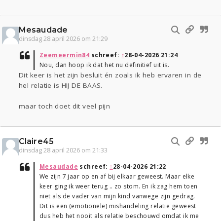
Mesaudade
dinsdag 28 april 2026 om 21:29
Zeemeermin84
schreef:
↑
28-04-2026 21:24
Nou, dan hoop ik dat het nu definitief uit is.
Dit keer is het zijn besluit én zoals ik heb ervaren in de
hel relatie is HIJ DE BAAS.
maar toch doet dit veel pijn
Claire45
dinsdag 28 april 2026 om 21:33
Mesaudade
schreef:
↑
28-04-2026 21:22
We zijn 7 jaar op en af bij elkaar geweest. Maar elke
keer ging ik weer terug .. zo stom. En ik zag hem toen
niet als de vader van mijn kind vanwege zijn gedrag.
Dit is een (emotionele) mishandeling relatie geweest
dus heb het nooit als relatie beschouwd omdat ik me