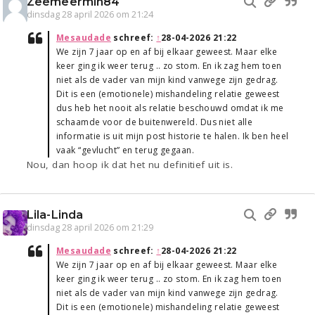
Zeemeermin84
dinsdag 28 april 2026 om 21:24
Mesaudade
schreef:
↑
28-04-2026 21:22
We zijn 7 jaar op en af bij elkaar geweest. Maar elke
keer ging ik weer terug .. zo stom. En ik zag hem toen
niet als de vader van mijn kind vanwege zijn gedrag.
Dit is een (emotionele) mishandeling relatie geweest
dus heb het nooit als relatie beschouwd omdat ik me
schaamde voor de buitenwereld. Dus niet alle
informatie is uit mijn post historie te halen. Ik ben heel
vaak “gevlucht” en terug gegaan.
Nou, dan hoop ik dat het nu definitief uit is.
Lila-Linda
dinsdag 28 april 2026 om 21:29
Mesaudade
schreef:
↑
28-04-2026 21:22
We zijn 7 jaar op en af bij elkaar geweest. Maar elke
keer ging ik weer terug .. zo stom. En ik zag hem toen
niet als de vader van mijn kind vanwege zijn gedrag.
Dit is een (emotionele) mishandeling relatie geweest