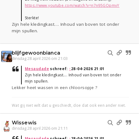
https://www.youtube.com/watch?v=n7n95GOpmvY
Sterkte!
Zijn hele kledingkast…. Inhoud van boven tot onder
mijn spullen.
blijfgewoonbianca
dinsdag 28 april 2026 om 21:03
Mesaudade
schreef:
↑
28-04-2026 21:01
Zijn hele kledingkast…. Inhoud van boven tot onder
mijn spullen.
Lekker heet wassen in een chloorsopje ?
Wat gij niet wilt dat u geschiedt, doe dat ook een ander niet.
Wissewis
dinsdag 28 april 2026 om 21:11
Mesaudade
schreef:
↑
28-04-2026 21:01