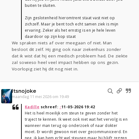
buiten te sluiten.
Zijn geslotenheid hieromtrent staat vast niet op
zichzelf. Maar je bent toch echt samen ziek is mijn
ervaring. Zeker als het ernstig is en je hele leven
daardoor op zijn kop staat
We spraken niets af over meegaan of niet. Man
besloot dit zelf. Hij ging ook naar ziekenhuis zonder
dat ik wist dat hij een medisch probleem had. De ziekte
zal sowieso heel veel impact hebben op ons gezin.
Voorlopig ziet hij dit nog niet in.
Itsnojoke
maandag 11 mei 2026 om 19:49
Kadille
schreef:
↑
11-05-2026 19:42
Het is heel moeilijk om steun te geven zonder het
traject te kennen. Ik weet ook niet wat het vervolg is en
wanneer man terug op onderzoek of naar dokter
moet. Er wordt gewoon niet over gecommuniceerd. En
nee, ik kan hem echt wel steunen maar hij blijft zeggen