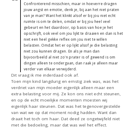
Confronterend misschien, maar in hoeverre dragen
jouw angst en emotie, denk je, bij aan het niet praten
van je man? Want het klinkt alsof er bij jou niet echt
ruimte is om te delen, omdat er bij jou heel veel
gebeurt en het daardoor, op basis van hoe je het
opschrijft, ook veel om jou lijkt te draaien en dan is het
niet een heel gekke reflex om jou niet te willen
belasten. Omdat het er op lijkt alsof je die belasting
niet zou kunnen dragen. En als je man dan
bijvoorbeeld al niet zo'n prater is of gewend is om
dingen alleen te ondergaan, dan raak je alleen maar
verder van elkaar verwijderd.
Dit vraag ik me inderdaad ook af.
Toen mijn kind langdurig en ernstig ziek was, was het
verdriet van mijn moeder eigenlijk alleen maar een
extra belasting voor mij. Ze kon ons niet echt steunen,
en op de echt moeilijke momenten moesten wij
eigenlijk haar steunen. Dat was het tegenovergestelde
van wat we op dat moment nodig hadden. Want dan
draait het toch om haar. Dat deed ze ongetwijfeld niet
met die bedoeling, maar dat was wel het effect.