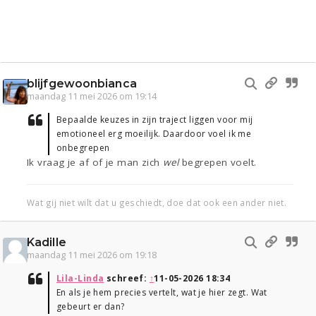
blijfgewoonbianca
maandag 11 mei 2026 om 19:14
Bepaalde keuzes in zijn traject liggen voor mij
emotioneel erg moeilijk. Daardoor voel ik me
onbegrepen
Ik vraag je af of je man zich
wel
begrepen voelt.
Wat gij niet wilt dat u geschiedt, doe dat ook een ander niet.
Kadille
maandag 11 mei 2026 om 19:18
Lila-Linda
schreef:
↑
11-05-2026 18:34
En als je hem precies vertelt, wat je hier zegt. Wat
gebeurt er dan?