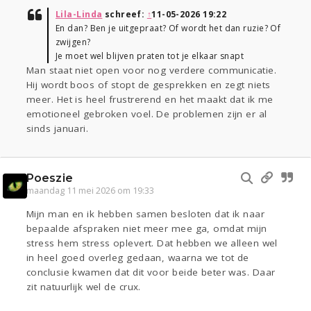
Lila-Linda
schreef:
↑
11-05-2026 19:22
En dan? Ben je uitgepraat? Of wordt het dan ruzie? Of
zwijgen?
Je moet wel blijven praten tot je elkaar snapt
Man staat niet open voor nog verdere communicatie.
Hij wordt boos of stopt de gesprekken en zegt niets
meer. Het is heel frustrerend en het maakt dat ik me
emotioneel gebroken voel. De problemen zijn er al
sinds januari.
Poeszie
maandag 11 mei 2026 om 19:33
Mijn man en ik hebben samen besloten dat ik naar
bepaalde afspraken niet meer mee ga, omdat mijn
stress hem stress oplevert. Dat hebben we alleen wel
in heel goed overleg gedaan, waarna we tot de
conclusie kwamen dat dit voor beide beter was. Daar
zit natuurlijk wel de crux.