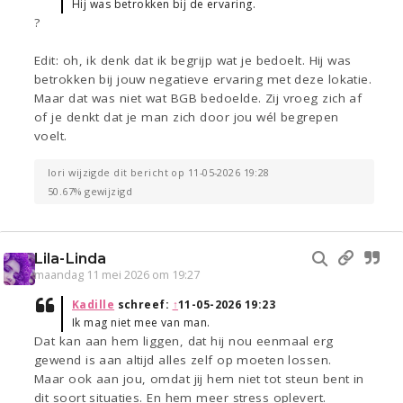
Hij was betrokken bij de ervaring.
?
Edit: oh, ik denk dat ik begrijp wat je bedoelt. Hij was
betrokken bij jouw negatieve ervaring met deze lokatie.
Maar dat was niet wat BGB bedoelde. Zij vroeg zich af
of je denkt dat je man zich door jou wél begrepen
voelt.
lori wijzigde dit bericht op 11-05-2026 19:28
50.67% gewijzigd
Lila-Linda
maandag 11 mei 2026 om 19:27
Kadille
schreef:
↑
11-05-2026 19:23
Ik mag niet mee van man.
Dat kan aan hem liggen, dat hij nou eenmaal erg
gewend is aan altijd alles zelf op moeten lossen.
Maar ook aan jou, omdat jij hem niet tot steun bent in
dit soort situaties. En hem meer stress oplevert.