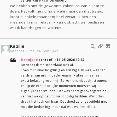
verder van elkaar verwijderd.
We hebben niet de gewoonte zaken los van elkaar te
doen. Het valt me nu na enkele maanden (het traject
loopt al enkele maanden) heel zwaar. Ik ben een
vreemde in mijn relatie. Ik kan ook echt wel beslissen
wat ik kan dragen en wat niet.
Kadille
maandag 11 mei 2026 om 19:42
Itsnojoke
schreef:
↑
11-05-2026 19:37
Dit vraag ik me inderdaad ook af.
Toen mijn kind langdurig en ernstig ziek was, was het
verdriet van mijn moeder eigenlijk alleen maar een
extra belasting voor mij. Ze kon ons niet echt steunen,
en op de echt moeilijke momenten moesten wij
eigenlijk haar steunen. Dat was het tegenovergestelde
van wat we op dat moment nodig hadden. Want dan
draait het toch om haar. Dat deed ze ongetwijfeld niet
met die bedoeling, maar dat was wel het effect.