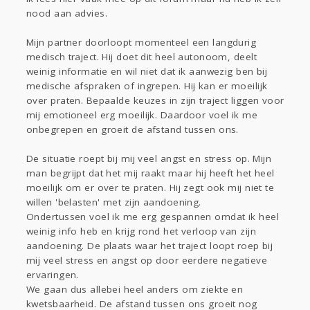
Sport
Contact
Viva zoekt
Aangeboden
nood aan advies.
Gevraagd
Horen
Doen
Zien
Mijn partner doorloopt momenteel een langdurig
Lezen
medisch traject. Hij doet dit heel autonoom, deelt
weinig informatie en wil niet dat ik aanwezig ben bij
medische afspraken of ingrepen. Hij kan er moeilijk
over praten. Bepaalde keuzes in zijn traject liggen voor
mij emotioneel erg moeilijk. Daardoor voel ik me
onbegrepen en groeit de afstand tussen ons.
De situatie roept bij mij veel angst en stress op. Mijn
man begrijpt dat het mij raakt maar hij heeft het heel
moeilijk om er over te praten. Hij zegt ook mij niet te
willen 'belasten' met zijn aandoening.
Ondertussen voel ik me erg gespannen omdat ik heel
weinig info heb en krijg rond het verloop van zijn
aandoening. De plaats waar het traject loopt roep bij
mij veel stress en angst op door eerdere negatieve
ervaringen.
We gaan dus allebei heel anders om ziekte en
kwetsbaarheid. De afstand tussen ons groeit nog