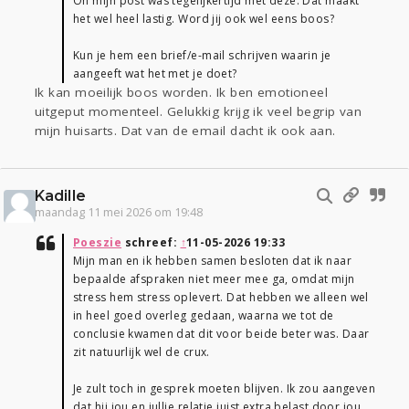
Oh mijn post was tegelijkertijd met deze. Dat maakt
het wel heel lastig. Word jij ook wel eens boos?
Kun je hem een brief/e-mail schrijven waarin je
aangeeft wat het met je doet?
Ik kan moeilijk boos worden. Ik ben emotioneel
uitgeput momenteel. Gelukkig krijg ik veel begrip van
mijn huisarts. Dat van de email dacht ik ook aan.
Kadille
maandag 11 mei 2026 om 19:48
Poeszie
schreef:
↑
11-05-2026 19:33
Mijn man en ik hebben samen besloten dat ik naar
bepaalde afspraken niet meer mee ga, omdat mijn
stress hem stress oplevert. Dat hebben we alleen wel
in heel goed overleg gedaan, waarna we tot de
conclusie kwamen dat dit voor beide beter was. Daar
zit natuurlijk wel de crux.
Je zult toch in gesprek moeten blijven. Ik zou aangeven
dat hij jou en jullie relatie juist extra belast door jou