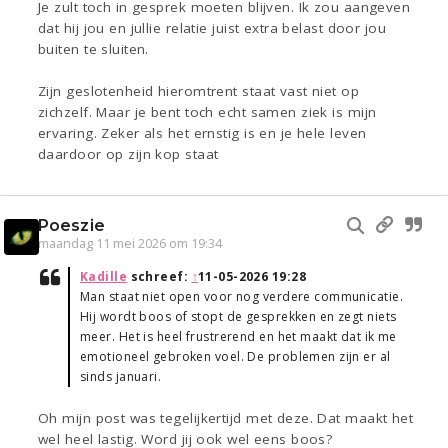
Je zult toch in gesprek moeten blijven. Ik zou aangeven
dat hij jou en jullie relatie juist extra belast door jou
buiten te sluiten.
Zijn geslotenheid hieromtrent staat vast niet op
zichzelf. Maar je bent toch echt samen ziek is mijn
ervaring. Zeker als het ernstig is en je hele leven
daardoor op zijn kop staat
Poeszie
maandag 11 mei 2026 om 19:34
Kadille
schreef:
↑
11-05-2026 19:28
Man staat niet open voor nog verdere communicatie.
Hij wordt boos of stopt de gesprekken en zegt niets
meer. Het is heel frustrerend en het maakt dat ik me
emotioneel gebroken voel. De problemen zijn er al
sinds januari.
Oh mijn post was tegelijkertijd met deze. Dat maakt het
wel heel lastig. Word jij ook wel eens boos?