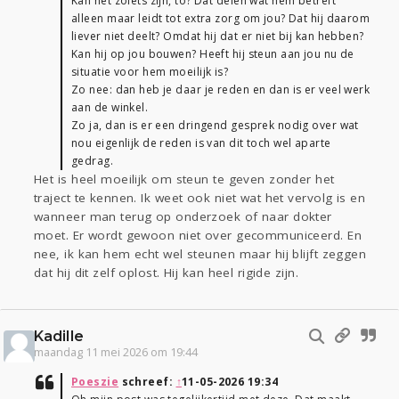
Kan het zoiets zijn, to? Dat delen wat hem betreft
alleen maar leidt tot extra zorg om jou? Dat hij daarom
liever niet deelt? Omdat hij dat er niet bij kan hebben?
Kan hij op jou bouwen? Heeft hij steun aan jou nu de
situatie voor hem moeilijk is?
Zo nee: dan heb je daar je reden en dan is er veel werk
aan de winkel.
Zo ja, dan is er een dringend gesprek nodig over wat
nou eigenlijk de reden is van dit toch wel aparte
gedrag.
Het is heel moeilijk om steun te geven zonder het
traject te kennen. Ik weet ook niet wat het vervolg is en
wanneer man terug op onderzoek of naar dokter
moet. Er wordt gewoon niet over gecommuniceerd. En
nee, ik kan hem echt wel steunen maar hij blijft zeggen
dat hij dit zelf oplost. Hij kan heel rigide zijn.
Kadille
maandag 11 mei 2026 om 19:44
Poeszie
schreef:
↑
11-05-2026 19:34