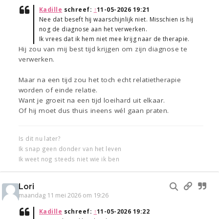
Kadille
schreef:
↑
11-05-2026 19:21
Nee dat beseft hij waarschijnlijk niet. Misschien is hij
nog de diagnose aan het verwerken.
Ik vrees dat ik hem niet mee krijg naar de therapie.
Hij zou van mij best tijd krijgen om zijn diagnose te
verwerken.
Maar na een tijd zou het toch echt relatietherapie
worden of einde relatie.
Want je groeit na een tijd loeihard uit elkaar.
Of hij moet dus thuis ineens wél gaan praten.
Is dit nu later?
Ik snap geen donder van het leven
Ik weet nog steeds niet wie ik ben
Lori
maandag 11 mei 2026 om 19:26
Kadille
schreef:
↑
11-05-2026 19:22