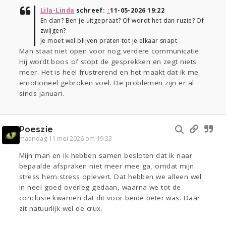
Lila-Linda
schreef:
↑
11-05-2026 19:22
En dan? Ben je uitgepraat? Of wordt het dan ruzie? Of
zwijgen?
Je moet wel blijven praten tot je elkaar snapt
Man staat niet open voor nog verdere communicatie.
Hij wordt boos of stopt de gesprekken en zegt niets
meer. Het is heel frustrerend en het maakt dat ik me
emotioneel gebroken voel. De problemen zijn er al
sinds januari.
Poeszie
maandag 11 mei 2026 om 19:33
Mijn man en ik hebben samen besloten dat ik naar
bepaalde afspraken niet meer mee ga, omdat mijn
stress hem stress oplevert. Dat hebben we alleen wel
in heel goed overleg gedaan, waarna we tot de
conclusie kwamen dat dit voor beide beter was. Daar
zit natuurlijk wel de crux.