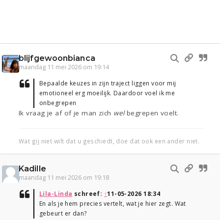
blijfgewoonbianca
maandag 11 mei 2026 om 19:14
Bepaalde keuzes in zijn traject liggen voor mij
emotioneel erg moeilijk. Daardoor voel ik me
onbegrepen
Ik vraag je af of je man zich
wel
begrepen voelt.
Wat gij niet wilt dat u geschiedt, doe dat ook een ander niet.
Kadille
maandag 11 mei 2026 om 19:18
Lila-Linda
schreef:
↑
11-05-2026 18:34
En als je hem precies vertelt, wat je hier zegt. Wat
gebeurt er dan?