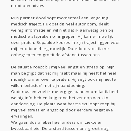
Sport
Contact
Viva zoekt
Aangeboden
nood aan advies.
Gevraagd
Horen
Doen
Zien
Mijn partner doorloopt momenteel een langdurig
Lezen
medisch traject. Hij doet dit heel autonoom, deelt
weinig informatie en wil niet dat ik aanwezig ben bij
medische afspraken of ingrepen. Hij kan er moeilijk
over praten. Bepaalde keuzes in zijn traject liggen voor
mij emotioneel erg moeilijk. Daardoor voel ik me
onbegrepen en groeit de afstand tussen ons.
De situatie roept bij mij veel angst en stress op. Mijn
man begrijpt dat het mij raakt maar hij heeft het heel
moeilijk om er over te praten. Hij zegt ook mij niet te
willen 'belasten' met zijn aandoening.
Ondertussen voel ik me erg gespannen omdat ik heel
weinig info heb en krijg rond het verloop van zijn
aandoening. De plaats waar het traject loopt roep bij
mij veel stress en angst op door eerdere negatieve
ervaringen.
We gaan dus allebei heel anders om ziekte en
kwetsbaarheid. De afstand tussen ons groeit nog