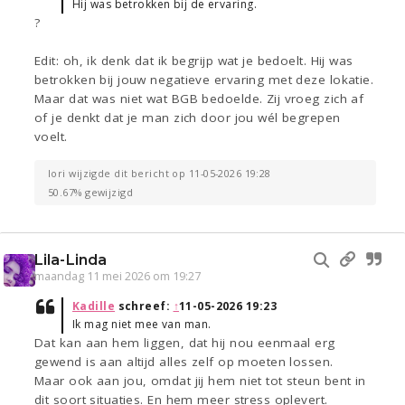
Hij was betrokken bij de ervaring.
?
Edit: oh, ik denk dat ik begrijp wat je bedoelt. Hij was
betrokken bij jouw negatieve ervaring met deze lokatie.
Maar dat was niet wat BGB bedoelde. Zij vroeg zich af
of je denkt dat je man zich door jou wél begrepen
voelt.
lori wijzigde dit bericht op 11-05-2026 19:28
50.67% gewijzigd
Lila-Linda
maandag 11 mei 2026 om 19:27
Kadille
schreef:
↑
11-05-2026 19:23
Ik mag niet mee van man.
Dat kan aan hem liggen, dat hij nou eenmaal erg
gewend is aan altijd alles zelf op moeten lossen.
Maar ook aan jou, omdat jij hem niet tot steun bent in
dit soort situaties. En hem meer stress oplevert.