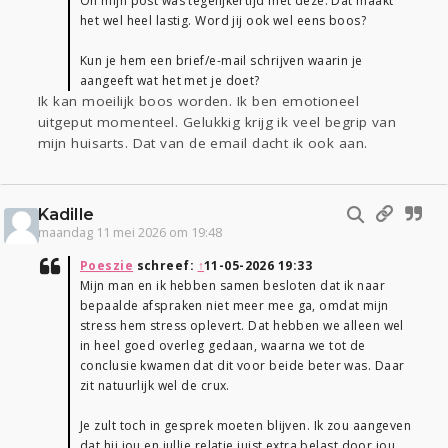
Oh mijn post was tegelijkertijd met deze. Dat maakt
het wel heel lastig. Word jij ook wel eens boos?
Kun je hem een brief/e-mail schrijven waarin je
aangeeft wat het met je doet?
Ik kan moeilijk boos worden. Ik ben emotioneel
uitgeput momenteel. Gelukkig krijg ik veel begrip van
mijn huisarts. Dat van de email dacht ik ook aan.
Kadille
maandag 11 mei 2026 om 19:48
Poeszie
schreef:
↑
11-05-2026 19:33
Mijn man en ik hebben samen besloten dat ik naar
bepaalde afspraken niet meer mee ga, omdat mijn
stress hem stress oplevert. Dat hebben we alleen wel
in heel goed overleg gedaan, waarna we tot de
conclusie kwamen dat dit voor beide beter was. Daar
zit natuurlijk wel de crux.
Je zult toch in gesprek moeten blijven. Ik zou aangeven
dat hij jou en jullie relatie juist extra belast door jou