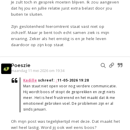
Je zult toch in gesprek moeten blijven. Ik zou aangeven
dat hij jou en jullie relatie juist extra belast door jou
buiten te sluiten.
Zijn geslotenheid hieromtrent staat vast niet op
zichzelf. Maar je bent toch echt samen ziek is mijn
ervaring. Zeker als het ernstig is en je hele leven
daardoor op zijn kop staat
Poeszie
maandag 11 mei 2026 om 19:34
Kadille
schreef:
↑
11-05-2026 19:28
Man staat niet open voor nog verdere communicatie.
Hij wordt boos of stopt de gesprekken en zegt niets
meer. Het is heel frustrerend en het maakt dat ik me
emotioneel gebroken voel. De problemen zijn er al
sinds januari.
Oh mijn post was tegelijkertijd met deze. Dat maakt het
wel heel lastig. Word jij ook wel eens boos?