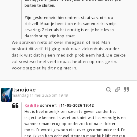
buiten te sluiten.
Zijn geslotenheid hieromtrent staat vast niet op
zichzelf. Maar je bent toch echt samen ziek is mijn
ervaring. Zeker als het ernstig is en je hele leven
daardoor op zijn kop staat
We spraken niets af over meegaan of niet. Man
besloot dit zelf. Hij ging ook naar ziekenhuis zonder
dat ik wist dat hij een medisch probleem had. De ziekte
zal sowieso heel veel impact hebben op ons gezin.
Voorlopig ziet hij dit nog niet in.
Itsnojoke
maandag 11 mei 2026 om 19:49
Kadille
schreef:
↑
11-05-2026 19:42
Het is heel moeilijk om steun te geven zonder het
traject te kennen. Ik weet ook niet wat het vervolg is en
wanneer man terug op onderzoek of naar dokter
moet. Er wordt gewoon niet over gecommuniceerd. En
nee, ik kan hem echt wel steunen maar hij blijft zeggen