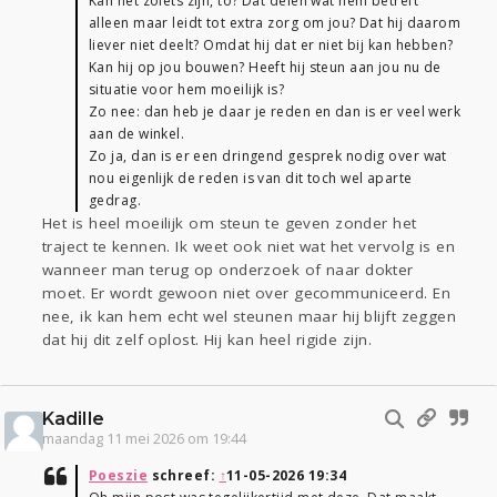
Kan het zoiets zijn, to? Dat delen wat hem betreft
alleen maar leidt tot extra zorg om jou? Dat hij daarom
liever niet deelt? Omdat hij dat er niet bij kan hebben?
Kan hij op jou bouwen? Heeft hij steun aan jou nu de
situatie voor hem moeilijk is?
Zo nee: dan heb je daar je reden en dan is er veel werk
aan de winkel.
Zo ja, dan is er een dringend gesprek nodig over wat
nou eigenlijk de reden is van dit toch wel aparte
gedrag.
Het is heel moeilijk om steun te geven zonder het
traject te kennen. Ik weet ook niet wat het vervolg is en
wanneer man terug op onderzoek of naar dokter
moet. Er wordt gewoon niet over gecommuniceerd. En
nee, ik kan hem echt wel steunen maar hij blijft zeggen
dat hij dit zelf oplost. Hij kan heel rigide zijn.
Kadille
maandag 11 mei 2026 om 19:44
Poeszie
schreef:
↑
11-05-2026 19:34