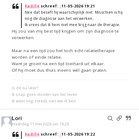
Kadille
schreef:
↑
11-05-2026 19:21
Nee dat beseft hij waarschijnlijk niet. Misschien is hij
nog de diagnose aan het verwerken.
Ik vrees dat ik hem niet mee krijg naar de therapie.
Hij zou van mij best tijd krijgen om zijn diagnose te
verwerken.
Maar na een tijd zou het toch echt relatietherapie
worden of einde relatie.
Want je groeit na een tijd loeihard uit elkaar.
Of hij moet dus thuis ineens wél gaan praten.
Is dit nu later?
Ik snap geen donder van het leven
Ik weet nog steeds niet wie ik ben
Lori
maandag 11 mei 2026 om 19:26
Kadille
schreef:
↑
11-05-2026 19:22