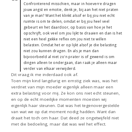
Confronterend misschien, maar in hoeverre dragen
jouw angst en emotie, denk je, bij aan het niet praten
van je man? Want het klinkt alsof er bij jou niet echt
ruimte is om te delen, omdat er bij jou heel veel
gebeurt en het daardoor, op basis van hoe je het
opschrijft, ook veel om jou lijkt te draaien en dan is het
niet een heel gekke reflex om jou niet te willen
belasten. Omdat het er op lijkt alsof je die belasting
niet zou kunnen dragen. En als je man dan
bijvoorbeeld al niet zo'n prater is of gewend is om
dingen alleen te ondergaan, dan raak je alleen maar
verder van elkaar verwijderd.
Dit vraag ik me inderdaad ook af.
Toen mijn kind langdurig en ernstig ziek was, was het
verdriet van mijn moeder eigenlijk alleen maar een
extra belasting voor mij. Ze kon ons niet echt steunen,
en op de echt moeilijke momenten moesten wij
eigenlijk haar steunen. Dat was het tegenovergestelde
van wat we op dat moment nodig hadden. Want dan
draait het toch om haar. Dat deed ze ongetwijfeld niet
met die bedoeling, maar dat was wel het effect.