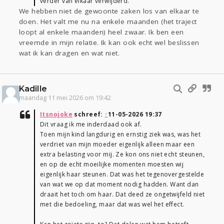
verder van elkaar verwijderd.
We hebben niet de gewoonte zaken los van elkaar te
doen. Het valt me nu na enkele maanden (het traject
loopt al enkele maanden) heel zwaar. Ik ben een
vreemde in mijn relatie. Ik kan ook echt wel beslissen
wat ik kan dragen en wat niet.
Kadille
maandag 11 mei 2026 om 19:42
Itsnojoke
schreef:
↑
11-05-2026 19:37
Dit vraag ik me inderdaad ook af.
Toen mijn kind langdurig en ernstig ziek was, was het
verdriet van mijn moeder eigenlijk alleen maar een
extra belasting voor mij. Ze kon ons niet echt steunen,
en op de echt moeilijke momenten moesten wij
eigenlijk haar steunen. Dat was het tegenovergestelde
van wat we op dat moment nodig hadden. Want dan
draait het toch om haar. Dat deed ze ongetwijfeld niet
met die bedoeling, maar dat was wel het effect.