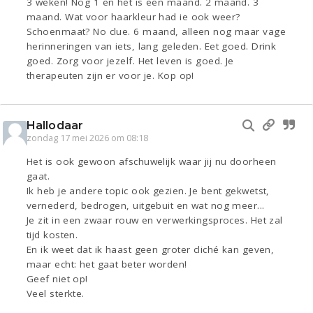
3 weken! Nog 1 en het is een maand. 2 maand. 3
maand. Wat voor haarkleur had ie ook weer?
Schoenmaat? No clue. 6 maand, alleen nog maar vage
herinneringen van iets, lang geleden. Eet goed. Drink
goed. Zorg voor jezelf. Het leven is goed. Je
therapeuten zijn er voor je. Kop op!
Hallodaar
zondag 17 mei 2026 om 08:18
Het is ook gewoon afschuwelijk waar jij nu doorheen
gaat.
Ik heb je andere topic ook gezien. Je bent gekwetst,
vernederd, bedrogen, uitgebuit en wat nog meer...
Je zit in een zwaar rouw en verwerkingsproces. Het zal
tijd kosten.
En ik weet dat ik haast geen groter cliché kan geven,
maar echt: het gaat beter worden!
Geef niet op!
Veel sterkte.