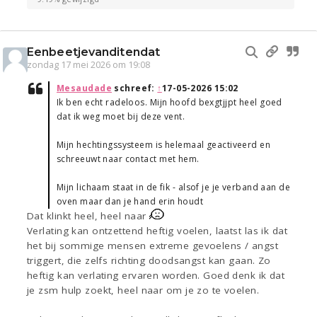
Eenbeetjevanditendat
zondag 17 mei 2026 om 19:08
Mesaudade
schreef:
↑
17-05-2026 15:02
Ik ben echt radeloos. Mijn hoofd bexgtjjpt heel goed
dat ik weg moet bij deze vent.
Mijn hechtingssysteem is helemaal geactiveerd en
schreeuwt naar contact met hem.
Mijn lichaam staat in de fik - alsof je je verband aan de
oven maar dan je hand erin houdt
Dat klinkt heel, heel naar
Verlating kan ontzettend heftig voelen, laatst las ik dat
het bij sommige mensen extreme gevoelens / angst
triggert, die zelfs richting doodsangst kan gaan. Zo
heftig kan verlating ervaren worden. Goed denk ik dat
je zsm hulp zoekt, heel naar om je zo te voelen.