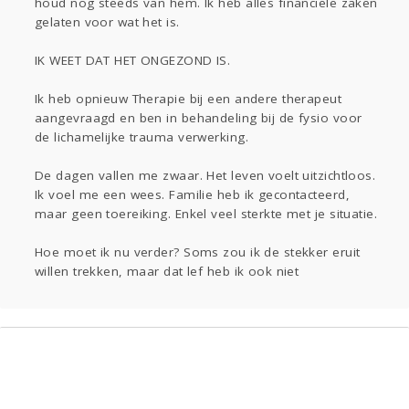
houd nog steeds van hem. Ik heb alles financiële zaken
Sport
Contact
Viva zoekt
Aangeboden
gelaten voor wat het is.
Gevraagd
Horen
Doen
Zien
Lezen
IK WEET DAT HET ONGEZOND IS.
Ik heb opnieuw Therapie bij een andere therapeut
aangevraagd en ben in behandeling bij de fysio voor
de lichamelijke trauma verwerking.
De dagen vallen me zwaar. Het leven voelt uitzichtloos.
Ik voel me een wees. Familie heb ik gecontacteerd,
maar geen toereiking. Enkel veel sterkte met je situatie.
Hoe moet ik nu verder? Soms zou ik de stekker eruit
willen trekken, maar dat lef heb ik ook niet