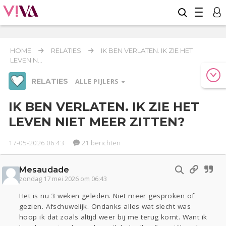
HOME
RELATIES
IK BEN VERLATEN. IK ZIE HET
LEVEN N...
RELATIES
ALLE PIJLERS
IK BEN VERLATEN. IK ZIE HET
LEVEN NIET MEER ZITTEN?
Werk & Studie
Geld & Recht
Reizen
17-05-2026 06:43
21 berichten
Relaties
Mesaudade
Seks
Gezondheid
Coronavirus
Overig
COVID-19
zondag 17 mei 2026 om 06:43
Actueel
Oekraïne
Entertainment
Lijf & Lijn
Het is nu 3 weken geleden. Niet meer gesproken of
Kinderen
Digi
Eten
Mode & Beauty
gezien. Afschuwelijk. Ondanks alles wat slecht was
hoop ik dat zoals altijd weer bij me terug komt. Want ik
Zwanger
Psyche
Thuis
Klussen