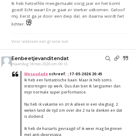
Ik heb hetzelfde meegemaakt vorig jaar en het komt
goed! Echt waar! En je gaat er sterker uitkomen. Geloof
mij. Eerst ga je door een diep dal, en daarna wordt het
lichter.
Voor iedereen een groene tuin
Eenbeetjevanditendat
maandag 18 mei 2026 om 00:13
Mesaudade
schreef:
↑
17-05-2026 20:45
Ik heb een fantastische baan. Maar ik heb soms
instortingen op werk. Dus dan ben ik langzamer dan
mijn normale super performance.
Nu heb ik vakantie en zit ik alleen in een vliegtuig. 2
weken land de tijd om over die 2 na te denken en dat
is dodend.
Ik heb de huisarts gevraagd of ik weer mag beginnen
met anti-depressiva.