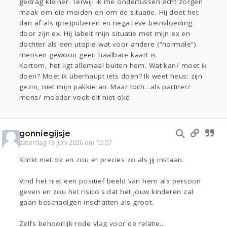
gedrag kleiner. Terwijl ik me ondertussen echt zorgen
maak om die meiden en om de situatie. Hij doet het
dan af als (pre)puberen en negatieve beïnvloeding
door zijn ex. Hij labelt mijn situatie met mijn ex en
dochter als een utopie wat voor andere (“normale”)
mensen gewoon geen haalbare kaart is.
Kortom, het ligt allemaal buiten hem. Wat kan/ moet ik
doen? Moet ik uberhaupt iets doen? Ik weet heus: zijn
gezin, niet mijn pakkie an. Maar toch…als partner/
mens/ moeder voelt dit niet oké.
gonniegijsje
zaterdag 13 juni 2026 om 12:07
Klinkt niet ok en zou er precies zo als jij instaan.
Vind het niet een positief beeld van hem als persoon
geven en zou het risico's dat het jouw kinderen zal
gaan beschadigen inschatten als groot.
Zelfs behoorlijk rode vlag voor de relatie..