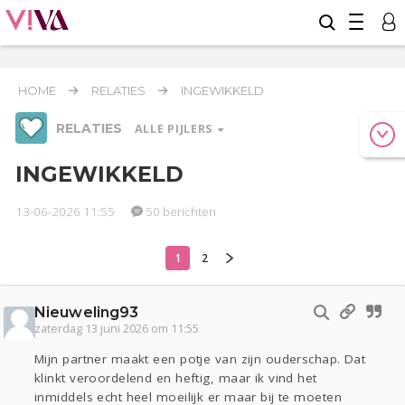
HOME
RELATIES
INGEWIKKELD
RELATIES
ALLE PIJLERS
INGEWIKKELD
13-06-2026 11:55
50 berichten
Werk & Studie
Geld & Recht
Reizen
1
2
Relaties
Seks
Gezondheid
Coronavirus
Overig
COVID-19
Nieuweling93
Actueel
Oekraïne
Entertainment
Lijf & Lijn
zaterdag 13 juni 2026 om 11:55
Kinderen
Digi
Eten
Mode & Beauty
Mijn partner maakt een potje van zijn ouderschap. Dat
Zwanger
Psyche
Thuis
Klussen
klinkt veroordelend en heftig, maar ik vind het
inmiddels echt heel moeilijk er maar bij te moeten
Sport
Contact
Viva zoekt
Aangeboden