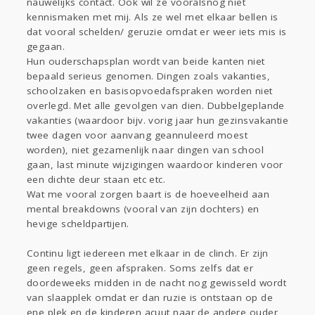
nauwelijks contact. Ook wil ze vooralsnog niet
kennismaken met mij. Als ze wel met elkaar bellen is
dat vooral schelden/ geruzie omdat er weer iets mis is
gegaan.
Hun ouderschapsplan wordt van beide kanten niet
bepaald serieus genomen. Dingen zoals vakanties,
schoolzaken en basisopvoedafspraken worden niet
overlegd. Met alle gevolgen van dien. Dubbelgeplande
vakanties (waardoor bijv. vorig jaar hun gezinsvakantie
twee dagen voor aanvang geannuleerd moest
worden), niet gezamenlijk naar dingen van school
gaan, last minute wijzigingen waardoor kinderen voor
een dichte deur staan etc etc.
Wat me vooral zorgen baart is de hoeveelheid aan
mental breakdowns (vooral van zijn dochters) en
hevige scheldpartijen.
Continu ligt iedereen met elkaar in de clinch. Er zijn
geen regels, geen afspraken. Soms zelfs dat er
doordeweeks midden in de nacht nog gewisseld wordt
van slaapplek omdat er dan ruzie is ontstaan op de
ene plek en de kinderen acuut naar de andere ouder