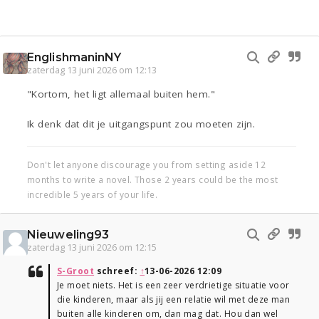
EnglishmaninNY
zaterdag 13 juni 2026 om 12:13
"Kortom, het ligt allemaal buiten hem."
Ik denk dat dit je uitgangspunt zou moeten zijn.
Don't let anyone discourage you from setting aside 12
months to write a novel. Those 2 years could be the most
incredible 5 years of your life.
Nieuweling93
zaterdag 13 juni 2026 om 12:15
S-Groot
schreef:
↑
13-06-2026 12:09
Je moet niets. Het is een zeer verdrietige situatie voor
die kinderen, maar als jij een relatie wil met deze man
buiten alle kinderen om, dan mag dat. Hou dan wel