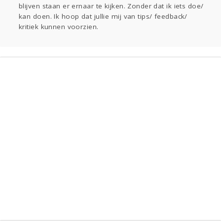
blijven staan er ernaar te kijken. Zonder dat ik iets doe/
Gevraagd
Horen
Doen
Zien
kan doen. Ik hoop dat jullie mij van tips/ feedback/
Lezen
kritiek kunnen voorzien.