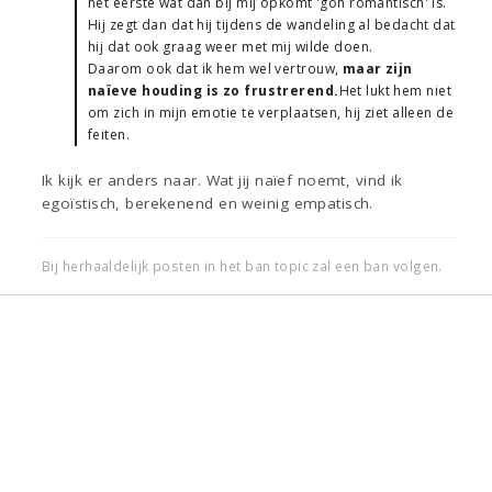
het eerste wat dan bij mij opkomt 'goh romantisch' is.
Hij zegt dan dat hij tijdens de wandeling al bedacht dat
hij dat ook graag weer met mij wilde doen.
Daarom ook dat ik hem wel vertrouw,
maar zijn
naïeve houding is zo frustrerend.
Het lukt hem niet
om zich in mijn emotie te verplaatsen, hij ziet alleen de
feiten.
Ik kijk er anders naar. Wat jij naïef noemt, vind ik
egoïstisch, berekenend en weinig empatisch.
Bij herhaaldelijk posten in het ban topic zal een ban volgen.