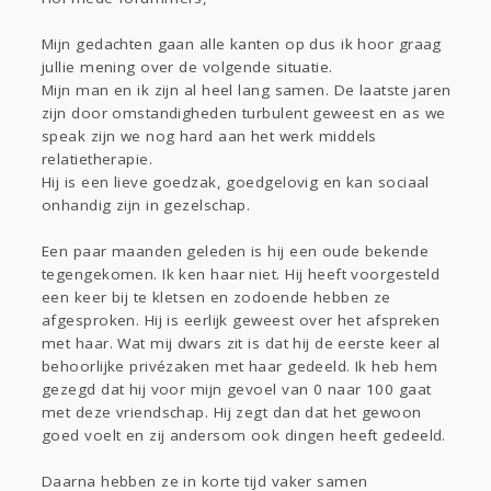
Sport
Contact
Viva zoekt
Aangeboden
Gevraagd
Horen
Doen
Zien
Mijn gedachten gaan alle kanten op dus ik hoor graag
jullie mening over de volgende situatie.
Lezen
Mijn man en ik zijn al heel lang samen. De laatste jaren
zijn door omstandigheden turbulent geweest en as we
speak zijn we nog hard aan het werk middels
relatietherapie.
Hij is een lieve goedzak, goedgelovig en kan sociaal
onhandig zijn in gezelschap.
Een paar maanden geleden is hij een oude bekende
tegengekomen. Ik ken haar niet. Hij heeft voorgesteld
een keer bij te kletsen en zodoende hebben ze
afgesproken. Hij is eerlijk geweest over het afspreken
met haar. Wat mij dwars zit is dat hij de eerste keer al
behoorlijke privézaken met haar gedeeld. Ik heb hem
gezegd dat hij voor mijn gevoel van 0 naar 100 gaat
met deze vriendschap. Hij zegt dan dat het gewoon
goed voelt en zij andersom ook dingen heeft gedeeld.
Daarna hebben ze in korte tijd vaker samen