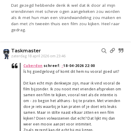
Dat gezegd hebbende denk ik wel dat ik door al mijn
vriendinnen met scheve ogen aangekeken zou worden
als ik met hun man een strandwandeling zou maken en
dan met z’n tweeën thuis een film zou kijken. Heel raar
gedrag.
Taskmaster
zaterdag 18 april 2026 om 23:46
Cuberdon
schreef:
↑
18-04-2026 22:00
Ís hij goedgelovig of komt dit hem nu vooral goed uit?
Dit kan echt mijn denkwijze zijn, maar ik vind vooral de
film bijzonder. Ik zou nooit met vrienden afspreken om
samen een film te kijken, vooral niet als de intentie is
om - zo begon het althans - bij te praten. Met vrienden
doe je iets waarbij je kan praten of je doet iets leuks
samen. Maar in stilte naast elkaar zitten en een film
kijken? Doen volwassenen dat echt? Dat lijkt mij dan
weer een mooie aanzet voor intimiteit.
Zoals gezegd kan dit echt bij mij liggen.