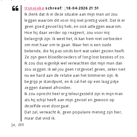
Itsnojoke
schreef:
↑
18-04-2026 21:51
Ik denk dat ik in deze situatie aan mijn man uit zou
leggen waarom dit voor mij niet prettig voelt. Dat ik er
geen goed gevoel bij heb, en ook uitleggen waarom.
Hoe hij daar verder op reageert, zou voor mij
belangrijk zijn. Ik weet het, ik kan hem niet verbieden
om met haar om te gaan. Maar het is een oude
bekende, die hij pas sinds kort wat vaker gezien heeft.
Ze zijn geen bloedbroeders of long lost besties of zo.
Ik zou dus eigenlijk wel verwachten dat mijn man dan
zou zeggen: ik wil jou geen rotgevoel geven, zeker niet
nu we hard aan de relatie aan het timmeren zijn. Ik
begrijp je standpunt, en ik zal het op een laag pitje
zeggen danwel afronden.
Ik zou oprecht heel erg teleurgesteld zijn in mijn man
als hij schijt heeft aan mijn gevoel en gewoon op
dezelfde voet doorgaat.
Dat zal, verwacht ik, geen populaire mening zijn hier,
maar dat vind ik.
Ja, dit!