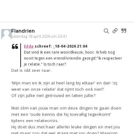
Flandrien
zaterdag 18 april 2026 om 23:41
Edda
schreef:
↑
18-04-2026 21:04
Dat vind ik een rare woordkeuze, hoor. Ik heb nog
nooit tegen een vriend/vriendin gezegd:"Ik respecteer
je relatie." Is toch raar?
Dat is idd zeer raar.
'Mijn man en ik zijn al heel lang bij elkaar' en dan 'zij
weet van onze relatie' dat rijmt toch ook niet?
Of zijn jullie niet getrouwd en latten jullie?
Niet slim van jouw man om deze dingen te gaan doen
met een 'oude kennis die hij toevallig tegenkomt'
tijdens een relatiecrisis.
Hij doet dus met haar allerlei leuke dingen en met jou
niet maar zou dat wel graag met jou doen? Waarom