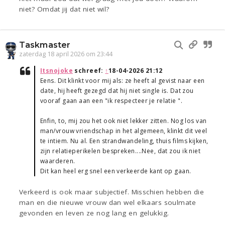
niet? Omdat jij dat niet wil?
Taskmaster
zaterdag 18 april 2026 om 23:44
Itsnojoke
schreef:
↑
18-04-2026 21:12
Eens. Dit klinkt voor mij als: ze heeft al gevist naar een
date, hij heeft gezegd dat hij niet single is. Dat zou
vooraf gaan aan een "ik respecteer je relatie ".
Enfin, to, mij zou het ook niet lekker zitten. Nog los van
man/vrouw vriendschap in het algemeen, klinkt dit veel
te intiem. Nu al. Een strandwandeling, thuis films kijken,
zijn relatieperikelen bespreken....Nee, dat zou ik niet
waarderen.
Dit kan heel erg snel een verkeerde kant op gaan.
Verkeerd is ook maar subjectief. Misschien hebben die
man en die nieuwe vrouw dan wel elkaars soulmate
gevonden en leven ze nog lang en gelukkig.