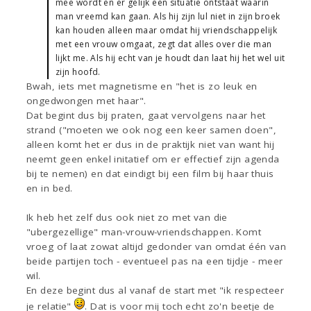
mee wordt en er gelijk een situatie ontstaat waarin
man vreemd kan gaan. Als hij zijn lul niet in zijn broek
kan houden alleen maar omdat hij vriendschappelijk
met een vrouw omgaat, zegt dat alles over die man
lijkt me. Als hij echt van je houdt dan laat hij het wel uit
zijn hoofd.
Bwah, iets met magnetisme en "het is zo leuk en
ongedwongen met haar".
Dat begint dus bij praten, gaat vervolgens naar het
strand ("moeten we ook nog een keer samen doen",
alleen komt het er dus in de praktijk niet van want hij
neemt geen enkel initatief om er effectief zijn agenda
bij te nemen) en dat eindigt bij een film bij haar thuis
en in bed.
Ik heb het zelf dus ook niet zo met van die
"ubergezellige" man-vrouw-vriendschappen. Komt
vroeg of laat zowat altijd gedonder van omdat één van
beide partijen toch - eventueel pas na een tijdje - meer
wil.
En deze begint dus al vanaf de start met "ik respecteer
je relatie"
. Dat is voor mij toch echt zo'n beetje de