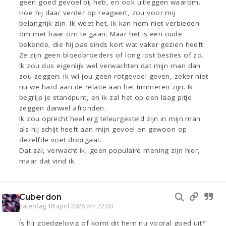
geen goed gevoel bij heb, en ook uitleggen waarom.
Hoe hij daar verder op reageert, zou voor mij
belangrijk zijn. Ik weet het, ik kan hem niet verbieden
om met haar om te gaan. Maar het is een oude
bekende, die hij pas sinds kort wat vaker gezien heeft.
Ze zijn geen bloedbroeders of long lost besties of zo.
Ik zou dus eigenlijk wel verwachten dat mijn man dan
zou zeggen: ik wil jou geen rotgevoel geven, zeker niet
nu we hard aan de relatie aan het timmeren zijn. Ik
begrijp je standpunt, en ik zal het op een laag pitje
zeggen danwel afronden.
Ik zou oprecht heel erg teleurgesteld zijn in mijn man
als hij schijt heeft aan mijn gevoel en gewoon op
dezelfde voet doorgaat.
Dat zal, verwacht ik, geen populaire mening zijn hier,
maar dat vind ik.
Cuberdon
zaterdag 18 april 2026 om 22:00
Ís hij goedgelovig of komt dit hem nu vooral goed uit?