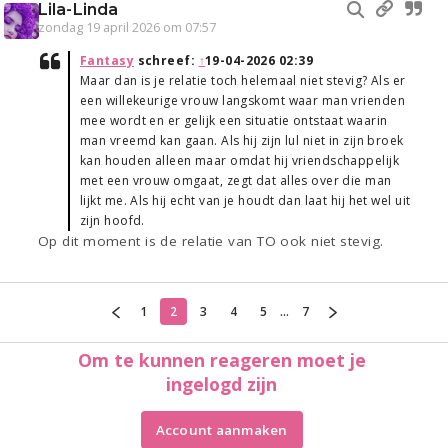
Lila-Linda
zondag 19 april 2026 om 07:57
Fantasy
schreef:
↑
19-04-2026 02:39
Maar dan is je relatie toch helemaal niet stevig? Als er
een willekeurige vrouw langskomt waar man vrienden
mee wordt en er gelijk een situatie ontstaat waarin
man vreemd kan gaan. Als hij zijn lul niet in zijn broek
kan houden alleen maar omdat hij vriendschappelijk
met een vrouw omgaat, zegt dat alles over die man
lijkt me. Als hij echt van je houdt dan laat hij het wel uit
zijn hoofd.
Op dit moment is de relatie van TO ook niet stevig.
1
2
3
4
5
...
7
Om te kunnen reageren moet je
ingelogd zijn
Account aanmaken