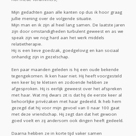
Sport
Contact
Viva zoekt
Aangeboden
Gevraagd
Horen
Doen
Zien
Mijn gedachten gaan alle kanten op dus ik hoor graag
jullie mening over de volgende situatie.
Lezen
Mijn man en ik zijn al heel lang samen. De laatste jaren
zijn door omstandigheden turbulent geweest en as we
speak zijn we nog hard aan het werk middels
relatietherapie.
Hij is een lieve goedzak, goedgelovig en kan sociaal
onhandig zijn in gezelschap.
Een paar maanden geleden is hij een oude bekende
tegengekomen. Ik ken haar niet. Hij heeft voorgesteld
een keer bij te kletsen en zodoende hebben ze
afgesproken. Hij is eerlijk geweest over het afspreken
met haar. Wat mij dwars zit is dat hij de eerste keer al
behoorlijke privézaken met haar gedeeld. Ik heb hem
gezegd dat hij voor mijn gevoel van 0 naar 100 gaat
met deze vriendschap. Hij zegt dan dat het gewoon
goed voelt en zij andersom ook dingen heeft gedeeld.
Daarna hebben ze in korte tijd vaker samen