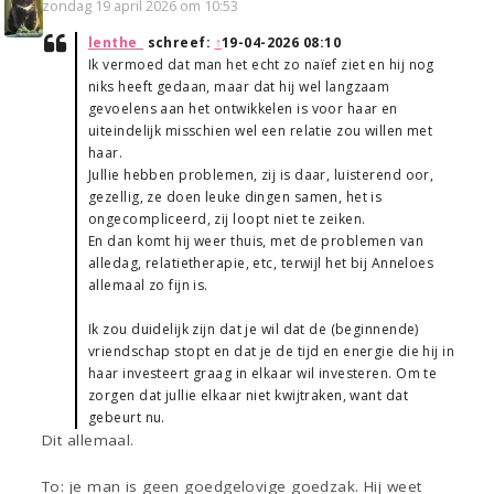
zondag 19 april 2026 om 10:53
lenthe_
schreef:
↑
19-04-2026 08:10
Ik vermoed dat man het echt zo naïef ziet en hij nog
niks heeft gedaan, maar dat hij wel langzaam
gevoelens aan het ontwikkelen is voor haar en
uiteindelijk misschien wel een relatie zou willen met
haar.
Jullie hebben problemen, zij is daar, luisterend oor,
gezellig, ze doen leuke dingen samen, het is
ongecompliceerd, zij loopt niet te zeiken.
En dan komt hij weer thuis, met de problemen van
alledag, relatietherapie, etc, terwijl het bij Anneloes
allemaal zo fijn is.
Ik zou duidelijk zijn dat je wil dat de (beginnende)
vriendschap stopt en dat je de tijd en energie die hij in
haar investeert graag in elkaar wil investeren. Om te
zorgen dat jullie elkaar niet kwijtraken, want dat
gebeurt nu.
Dit allemaal.
To: je man is geen goedgelovige goedzak. Hij weet