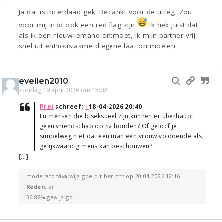
Ja dat is inderdaad gek. Bedankt voor de uitleg. Zou
voor mij indd ook een red flag zijn
Ik heb juist dat
als ik een nieuw iemand ontmoet, ik mijn partner vrij
snel uit enthousiasme diegene laat ontmoeten
evelien2010
zondag 19 april 2026 om 15:02
Prei
schreef:
↑
18-04-2026 20:40
En mensen die biseksueel zijn kunnen er überhaupt
geen vriendschap op na houden? Of geloof je
simpelweg niet dat een man een vrouw voldoende als
gelijkwaardig mens kan beschouwen?
[...]
moderatorviva wijzigde dit bericht op 20-04-2026 12:16
Reden:
st
36.82% gewijzigd