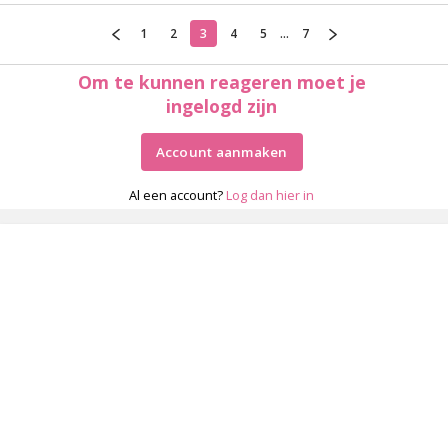
1
2
3
4
5
...
7
Om te kunnen reageren moet je
ingelogd zijn
Account aanmaken
Al een account?
Log dan hier in