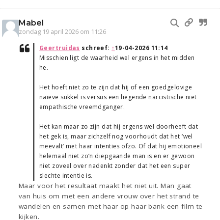
Mabel
zondag 19 april 2026 om 11:26
Geertruidas
schreef:
↑
19-04-2026 11:14
Misschien ligt de waarheid wel ergens in het midden
he.
Het hoeft niet zo te zijn dat hij of een goedgelovige
naïeve sukkel is versus een liegende narcistische niet
empathische vreemdganger.
Het kan maar zo zijn dat hij ergens wel doorheeft dat
het gek is, maar zichzelf nog voorhoudt dat het ‘wel
meevalt’ met haar intenties ofzo. Of dat hij emotioneel
helemaal niet zo’n diepgaande man is en er gewoon
niet zoveel over nadenkt zonder dat het een super
slechte intentie is.
Maar voor het resultaat maakt het niet uit. Man gaat
van huis om met een andere vrouw over het strand te
wandelen en samen met haar op haar bank een film te
kijken.