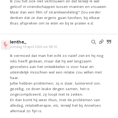
Ik zou het ook niet vertrouwen en dat terwijl ik wel
geloof in vriendschappen tussen mannen en vrouwen.
Maar dan een film of strandwandeling? Zou eerder
denken dat ze dan ergens gaan lunchen, bij elkaar
thuis afspreken om te eten en bij te praten e.d.
lenthe_
zondag 19 april 2026 om 08:10
Ik vermoed dat man het echt zo naïef ziet en hij nog
niks heeft gedaan, maar dat hij wel langzaam
gevoelens aan het ontwikkelen is voor haar en
uiteindelijk misschien wel een relatie zou willen met
haar.
Jullie hebben problemen, zij is daar, luisterend oor,
gezellig, ze doen leuke dingen samen, het is
ongecompliceerd, zij loopt niet te zeiken.
En dan komt hij weer thuis, met de problemen van
alledag, relatietherapie, etc, terwijl het bij Anneloes
allemaal zo fijn is.