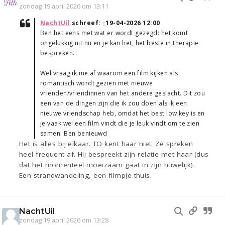
zondag 19 april 2026 om 13:11
NachtUil
schreef:
↑
19-04-2026 12:00
Ben het eens met wat er wordt gezegd: het komt
ongelukkig uit nu en je kan het, het beste in therapie
bespreken.
Wel vraag ik me af waarom een film kijken als
romantisch wordt gezien met nieuwe
vrienden/vriendinnen van het andere geslacht. Dit zou
een van de dingen zijn die ik zou doen als ik een
nieuwe vriendschap heb, omdat het best low key is en
je vaak wel een film vindt die je leuk vindt om te zien
samen. Ben benieuwd
Het is alles bij elkaar. TO kent haar niet. Ze spreken
heel frequent af. Hij bespreekt zijn relatie met haar (dus
dat het momenteel moeizaam gaat in zijn huwelijk).
Een strandwandeling, een filmpje thuis.
NachtUil
zondag 19 april 2026 om 13:28