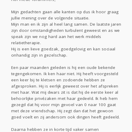
Sport
Contact
Viva zoekt
Aangeboden
Gevraagd
Horen
Doen
Zien
Mijn gedachten gaan alle kanten op dus ik hoor graag
jullie mening over de volgende situatie.
Lezen
Mijn man en ik zijn al heel lang samen. De laatste jaren
zijn door omstandigheden turbulent geweest en as we
speak zijn we nog hard aan het werk middels
relatietherapie.
Hij is een lieve goedzak, goedgelovig en kan sociaal
onhandig zijn in gezelschap.
Een paar maanden geleden is hij een oude bekende
tegengekomen. Ik ken haar niet. Hij heeft voorgesteld
een keer bij te kletsen en zodoende hebben ze
afgesproken. Hij is eerlijk geweest over het afspreken
met haar. Wat mij dwars zit is dat hij de eerste keer al
behoorlijke privézaken met haar gedeeld. Ik heb hem
gezegd dat hij voor mijn gevoel van 0 naar 100 gaat
met deze vriendschap. Hij zegt dan dat het gewoon
goed voelt en zij andersom ook dingen heeft gedeeld.
Daarna hebben ze in korte tijd vaker samen