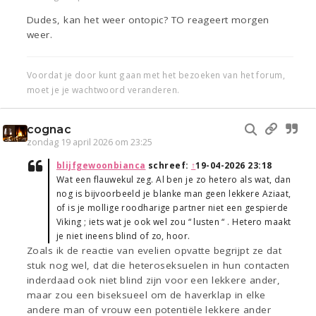
Dudes, kan het weer ontopic? TO reageert morgen
weer.
Voordat je door kunt gaan met het bezoeken van het forum,
moet je je wachtwoord veranderen.
cognac
zondag 19 april 2026 om 23:25
blijfgewoonbianca
schreef:
↑
19-04-2026 23:18
Wat een flauwekul zeg. Al ben je zo hetero als wat, dan
nog is bijvoorbeeld je blanke man geen lekkere Aziaat,
of is je mollige roodharige partner niet een gespierde
Viking ; iets wat je ook wel zou “ lusten “ . Hetero maakt
je niet ineens blind of zo, hoor.
Zoals ik de reactie van evelien opvatte begrijpt ze dat
stuk nog wel, dat die heteroseksuelen in hun contacten
inderdaad ook niet blind zijn voor een lekkere ander,
maar zou een biseksueel om de haverklap in elke
andere man of vrouw een potentiële lekkere ander