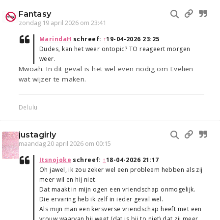
Fantasy
zondag 19 april 2026 om 23:41
MarindaH
schreef:
↑
19-04-2026 23:25
Dudes, kan het weer ontopic? TO reageert morgen
weer.
Mwoah. In dit geval is het wel even nodig om Evelien
wat wijzer te maken.
Delulu
justagirly
maandag 20 april 2026 om 00:15
Itsnojoke
schreef:
↑
18-04-2026 21:17
Oh jawel, ik zou zeker wel een probleem hebben als zij
meer wil en hij niet.
Dat maakt in mijn ogen een vriendschap onmogelijk.
Die ervaring heb ik zelf in ieder geval wel.
Als mijn man een kersverse vriendschap heeft met een
vrouw waarvan hij weet (dat is bij to niet) dat zij meer