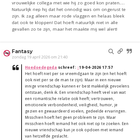
vrouwelijke collega met wie hij zo goed kon praten.....
Natuurlijk riep hij dat het onnodig was om ongerust te
zijn. Ik zag alleen maar rode vlaggen en helaas bleek
dat ook te kloppen! Dat hoeft natuurlijk niet in alle
gevallen zo te zijn, maar het maakte mij wel alert!
Fantasy
zondag 19 april 2026 om 21:40
Hoedoedegeda
schreef:
↑
19-04-2026 17:57
Het hoeft niet per se vreemdgaan te zijn (en het hoeft
ook niet per se de man te zijn). Maar in een nieuwe
innige vriendschap kunnen er best makkelijk gevoelens
ontstaan, denk ik. Een vriendschap heeft veel van wat
een romantische relatie ook heeft; vertrouwen,
emotionele verbondenheid, veiligheid, humor, je
gezien en gewaardeerd voelen, gedeelde ervaringen.
Misschien hoeft het geen probleem te zijn. Maar
misschien hoeft iemand het ook niet op te zoeken. Een
nieuwe vriendschap kun je ook opdoen met iemand
van hetzelfde geslacht.