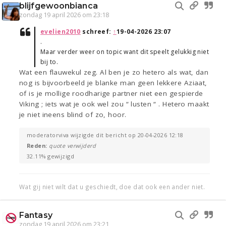
blijfgewoonbianca
zondag 19 april 2026 om 23:18
evelien2010
schreef:
↑
19-04-2026 23:07
.
Maar verder weer on topic want dit speelt gelukkig niet
bij to.
Wat een flauwekul zeg. Al ben je zo hetero als wat, dan
nog is bijvoorbeeld je blanke man geen lekkere Aziaat,
of is je mollige roodharige partner niet een gespierde
Viking ; iets wat je ook wel zou “ lusten “ . Hetero maakt
je niet ineens blind of zo, hoor.
moderatorviva wijzigde dit bericht op 20-04-2026 12:18
Reden:
quote verwijderd
32.11% gewijzigd
Wat gij niet wilt dat u geschiedt, doe dat ook een ander niet.
Fantasy
zondag 19 april 2026 om 23:21