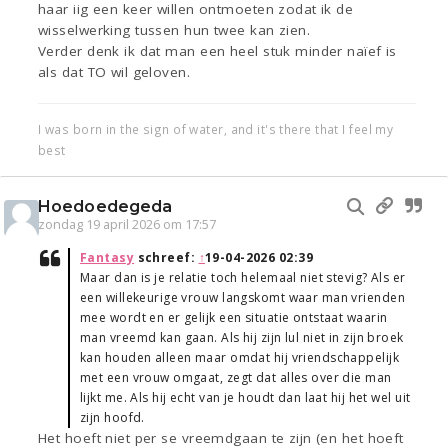
haar iig een keer willen ontmoeten zodat ik de
wisselwerking tussen hun twee kan zien.
Verder denk ik dat man een heel stuk minder naïef is
als dat TO wil geloven.
I was born in the sign of water, and it's there that I feel my
best
Hoedoedegeda
zondag 19 april 2026 om 17:57
Fantasy
schreef:
↑
19-04-2026 02:39
Maar dan is je relatie toch helemaal niet stevig? Als er
een willekeurige vrouw langskomt waar man vrienden
mee wordt en er gelijk een situatie ontstaat waarin
man vreemd kan gaan. Als hij zijn lul niet in zijn broek
kan houden alleen maar omdat hij vriendschappelijk
met een vrouw omgaat, zegt dat alles over die man
lijkt me. Als hij echt van je houdt dan laat hij het wel uit
zijn hoofd.
Het hoeft niet per se vreemdgaan te zijn (en het hoeft