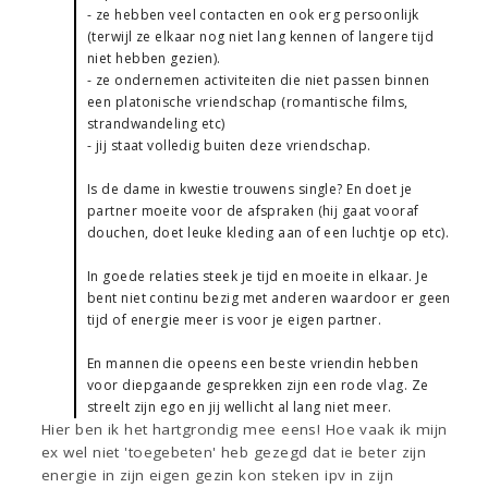
- ze hebben veel contacten en ook erg persoonlijk
(terwijl ze elkaar nog niet lang kennen of langere tijd
niet hebben gezien).
- ze ondernemen activiteiten die niet passen binnen
een platonische vriendschap (romantische films,
strandwandeling etc)
- jij staat volledig buiten deze vriendschap.
Is de dame in kwestie trouwens single? En doet je
partner moeite voor de afspraken (hij gaat vooraf
douchen, doet leuke kleding aan of een luchtje op etc).
In goede relaties steek je tijd en moeite in elkaar. Je
bent niet continu bezig met anderen waardoor er geen
tijd of energie meer is voor je eigen partner.
En mannen die opeens een beste vriendin hebben
voor diepgaande gesprekken zijn een rode vlag. Ze
streelt zijn ego en jij wellicht al lang niet meer.
Hier ben ik het hartgrondig mee eens! Hoe vaak ik mijn
ex wel niet 'toegebeten' heb gezegd dat ie beter zijn
energie in zijn eigen gezin kon steken ipv in zijn