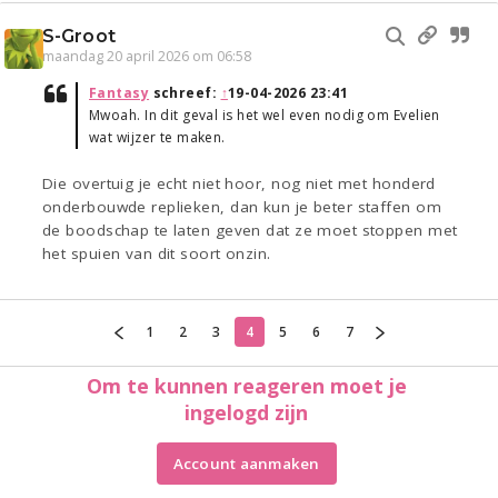
S-Groot
maandag 20 april 2026 om 06:58
Fantasy
schreef:
↑
19-04-2026 23:41
Mwoah. In dit geval is het wel even nodig om Evelien
wat wijzer te maken.
Die overtuig je echt niet hoor, nog niet met honderd
onderbouwde replieken, dan kun je beter staffen om
de boodschap te laten geven dat ze moet stoppen met
het spuien van dit soort onzin.
1
2
3
4
5
6
7
Om te kunnen reageren moet je
ingelogd zijn
Account aanmaken