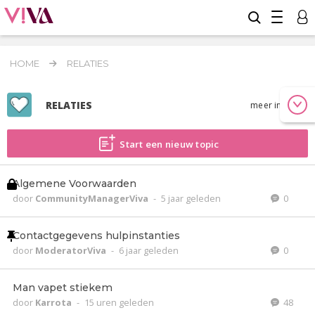
HOME
RELATIES
RELATIES
meer info
Start een nieuw topic
Algemene Voorwaarden
door
CommunityManagerViva
-
5 jaar geleden
0
Contactgegevens hulpinstanties
door
ModeratorViva
-
6 jaar geleden
0
Man vapet stiekem
door
Karrota
-
15 uren geleden
48