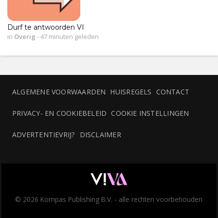
Durf te antwoorden VI
in
Overig
-
47 minuten geleden
ALGEMENE VOORWAARDEN
HUISREGELS
CONTACT
PRIVACY- EN COOKIEBELEID
COOKIE INSTELLINGEN
ADVERTENTIEVRIJ?
DISCLAIMER
© 2026 Kompas Publishing B.V. - alle rechten voorbehouden