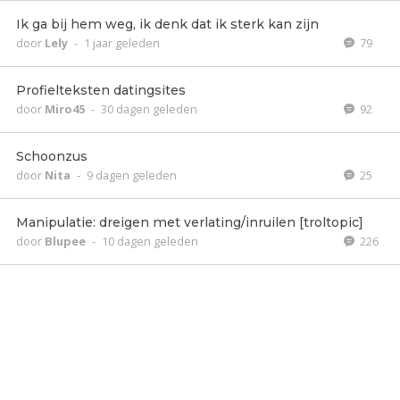
Ik ga bij hem weg, ik denk dat ik sterk kan zijn
door
Lely
-
1 jaar geleden
79
Profielteksten datingsites
door
Miro45
-
30 dagen geleden
92
Schoonzus
door
Nita
-
9 dagen geleden
25
Manipulatie: dreigen met verlating/inruilen [troltopic]
door
Blupee
-
10 dagen geleden
226