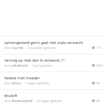
samengesteld gezin gaat niet zoals verwacht
door
Soof82
-
6 maanden geleden
177
Vervolg op 'Wat doe ik verkeerd...?''
door
Jahallo222
-
3 jaar geleden
3003
Relatie met moeder.
door
Elize2
-
7 dagen geleden
68
Bruiloft
door
Badeendje92
-
23 dagen geleden
88