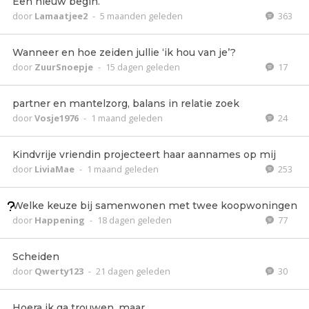
Een nieuw begin.
door
Lamaatjee2
-
5 maanden geleden
363
Wanneer en hoe zeiden jullie ‘ik hou van je’?
door
ZuurSnoepje
-
15 dagen geleden
17
partner en mantelzorg, balans in relatie zoek
door
Vosje1976
-
1 maand geleden
24
Kindvrije vriendin projecteert haar aannames op mij
door
LiviaMae
-
1 maand geleden
253
Welke keuze bij samenwonen met twee koopwoningen
door
Happening
-
18 dagen geleden
77
Scheiden
door
Qwerty123
-
21 dagen geleden
30
Hoera ik ga trouwen, maar..