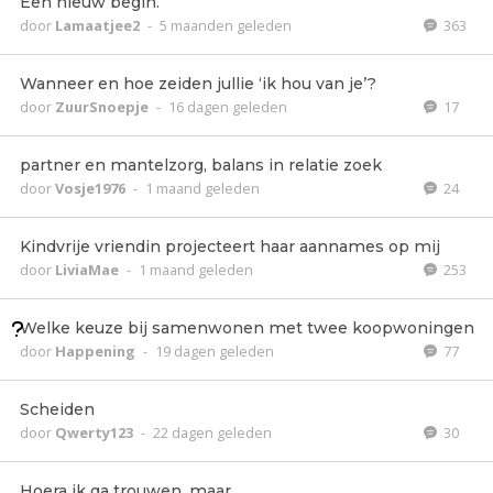
Een nieuw begin.
door
Lamaatjee2
-
5 maanden geleden
363
Wanneer en hoe zeiden jullie ‘ik hou van je’?
door
ZuurSnoepje
-
16 dagen geleden
17
partner en mantelzorg, balans in relatie zoek
door
Vosje1976
-
1 maand geleden
24
Kindvrije vriendin projecteert haar aannames op mij
door
LiviaMae
-
1 maand geleden
253
Welke keuze bij samenwonen met twee koopwoningen
door
Happening
-
19 dagen geleden
77
Scheiden
door
Qwerty123
-
22 dagen geleden
30
Hoera ik ga trouwen, maar..