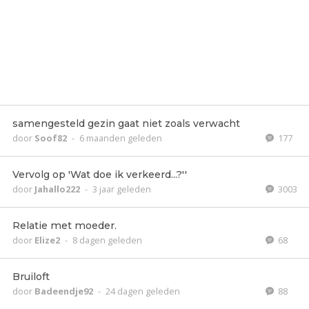
samengesteld gezin gaat niet zoals verwacht
door
Soof82
-
6 maanden geleden
177
Vervolg op 'Wat doe ik verkeerd...?''
door
Jahallo222
-
3 jaar geleden
3003
Relatie met moeder.
door
Elize2
-
8 dagen geleden
68
Bruiloft
door
Badeendje92
-
24 dagen geleden
88