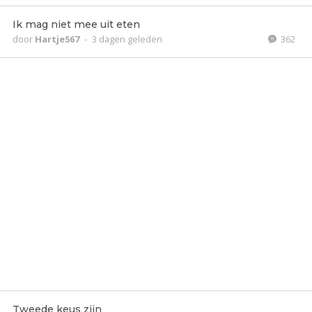
Ik mag niet mee uit eten
door
Hartje567
-
3 dagen geleden
362
Tweede keus zijn