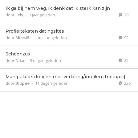
Ik ga bij hem weg, ik denk dat ik sterk kan zijn
door
Lely
-
1 jaar geleden
79
Profielteksten datingsites
door
Miro45
-
1 maand geleden
92
Schoonzus
door
Nita
-
9 dagen geleden
25
Manipulatie: dreigen met verlating/inruilen [troltopic]
door
Blupee
-
11 dagen geleden
226