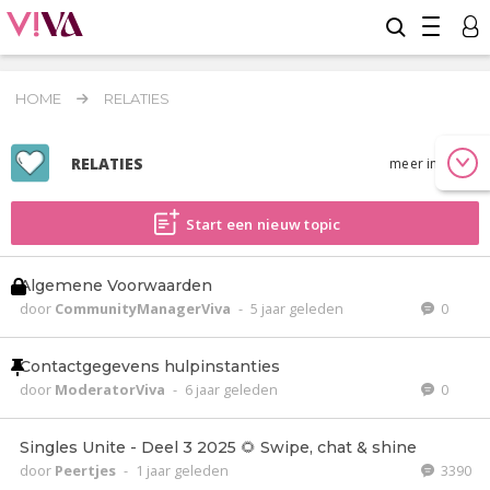
HOME
RELATIES
RELATIES
meer info
Start een nieuw topic
Algemene Voorwaarden
door
CommunityManagerViva
-
5 jaar geleden
0
Contactgegevens hulpinstanties
door
ModeratorViva
-
6 jaar geleden
0
Singles Unite - Deel 3 2025 🌻 Swipe, chat & shine
door
Peertjes
-
1 jaar geleden
3390