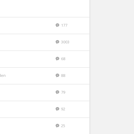
177
3003
68
den
88
79
92
25