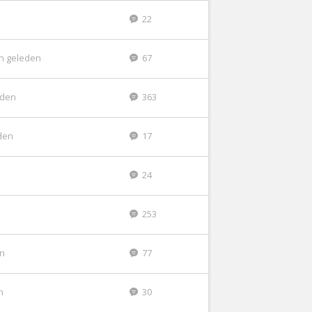
22
n geleden
67
eden
363
den
17
24
253
en
77
n
30