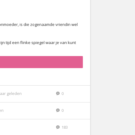
hoonmoeder, is die zogenaamde vriendin wel
n tijd een flinke spiegel waar je van kunt
jaar geleden
0
den
0
183