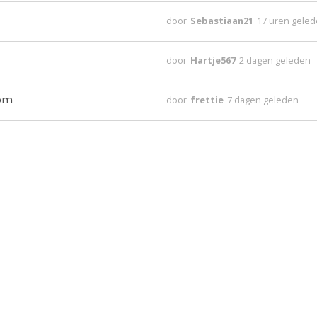
door
Sebastiaan21
17 uren gele
door
Hartje567
2 dagen geleden
 om
door
frettie
7 dagen geleden