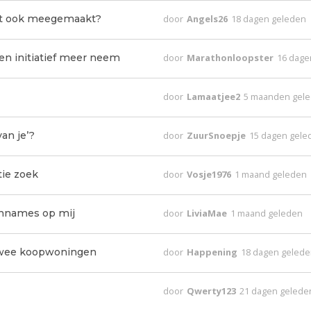
dit ook meegemaakt?
door
Angels26
18 dagen geleden
en initiatief meer neem
door
Marathonloopster
16 dage
door
Lamaatjee2
5 maanden gel
an je’?
door
ZuurSnoepje
15 dagen gele
tie zoek
door
Vosje1976
1 maand geleden
aannames op mij
door
LiviaMae
1 maand geleden
twee koopwoningen
door
Happening
18 dagen geled
door
Qwerty123
21 dagen gelede