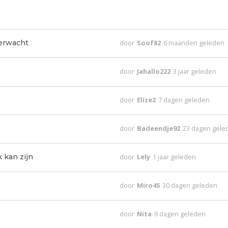
verwacht
door
Soof82
6 maanden geleden
door
Jahallo222
3 jaar geleden
door
Elize2
7 dagen geleden
door
Badeendje92
23 dagen gele
k kan zijn
door
Lely
1 jaar geleden
door
Miro45
30 dagen geleden
door
Nita
9 dagen geleden