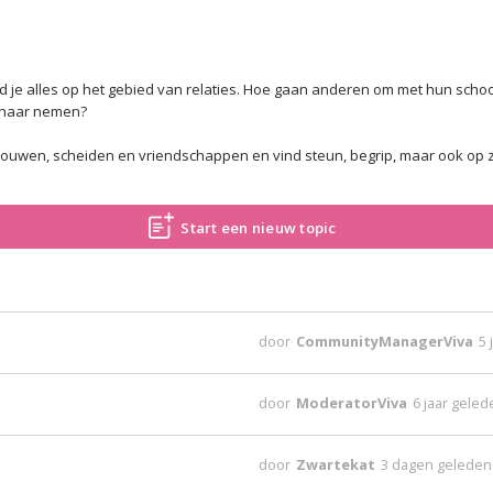
vind je alles op het gebied van relaties. Hoe gaan anderen om met hun sc
n haar nemen?
rouwen, scheiden en vriendschappen en vind steun, begrip, maar ook op zij
Start een nieuw topic
door
CommunityManagerViva
5 
door
ModeratorViva
6 jaar gele
door
Zwartekat
3 dagen geleden