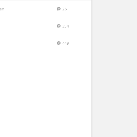
den
26
354
449