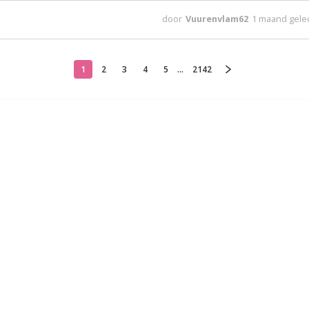
door
Vuurenvlam62
1 maand gel
1
2
3
4
5
...
2142