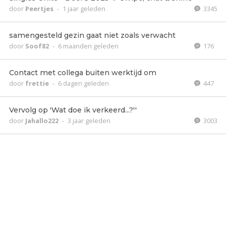
door
Peertjes
-
1 jaar geleden
3345
samengesteld gezin gaat niet zoals verwacht
door
Soof82
-
6 maanden geleden
176
Contact met collega buiten werktijd om
door
frettie
-
6 dagen geleden
447
Vervolg op 'Wat doe ik verkeerd...?''
door
Jahallo222
-
3 jaar geleden
3003