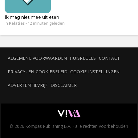
Ik mag niet mee uit eten
in
Relaties
-
12 minuten geleden
ALGEMENE VOORWAARDEN
HUISREGELS
CONTACT
PRIVACY- EN COOKIEBELEID
COOKIE INSTELLINGEN
ADVERTENTIEVRIJ?
DISCLAIMER
© 2026 Kompas Publishing B.V. - alle rechten voorbehouden