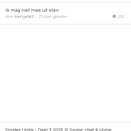
Ik mag niet mee uit eten
door
Hartje567
-
23 uren geleden
253
Singles Unite - Deel 3 2025 🌻 Swipe, chat & shine