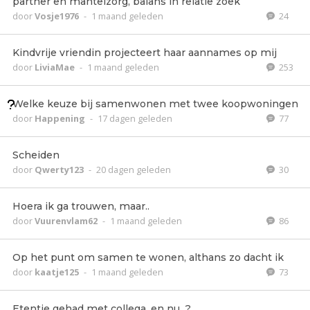
partner en mantelzorg, balans in relatie zoek
door
Vosje1976
-
1 maand geleden
24
Kindvrije vriendin projecteert haar aannames op mij
door
LiviaMae
-
1 maand geleden
253
Welke keuze bij samenwonen met twee koopwoningen
door
Happening
-
17 dagen geleden
77
Scheiden
door
Qwerty123
-
20 dagen geleden
30
Hoera ik ga trouwen, maar..
door
Vuurenvlam62
-
1 maand geleden
86
Op het punt om samen te wonen, althans zo dacht ik
door
kaatje125
-
1 maand geleden
73
Etentje gehad met collega, en nu...?