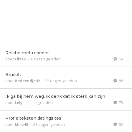
Relatie met moeder.
door
Elize2
-
6 dagen geleden
68
Bruiloft
door
Badeendje92
-
22 dagen geleden
88
Ik ga bij hem weg, ik denk dat ik sterk kan zijn
door
Lely
-
1 jaar geleden
79
Profielteksten datingsites
door
Miro45
-
28 dagen geleden
92