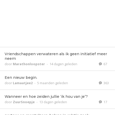
Vriendschappen verwateren als ik geen initiatief meer
neem
door
Marathonloopster
-
14 dagen geleden
67
Een nieuw begin.
door
Lamaatjee2
-
5 maanden geleden
363
Wanneer en hoe zeiden jullie ‘ik hou van je’?
door
ZuurSnoepje
-
13 dagen geleden
17