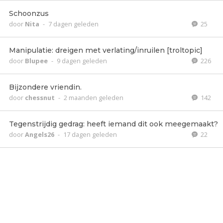
Schoonzus
door
Nita
-
7 dagen geleden
25
Manipulatie: dreigen met verlating/inruilen [troltopic]
door
Blupee
-
9 dagen geleden
226
Bijzondere vriendin.
door
chessnut
-
2 maanden geleden
142
Tegenstrijdig gedrag: heeft iemand dit ook meegemaakt?
door
Angels26
-
17 dagen geleden
22