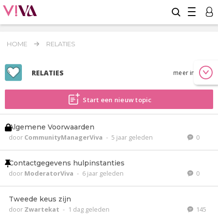
HOME
RELATIES
RELATIES
meer info
Start een nieuw topic
Algemene Voorwaarden
door
CommunityManagerViva
-
5 jaar geleden
0
Contactgegevens hulpinstanties
door
ModeratorViva
-
6 jaar geleden
0
Tweede keus zijn
door
Zwartekat
-
1 dag geleden
145