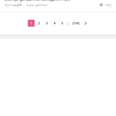
door
Leaff
-
4 jaar geleden
1362
1
2
3
4
5
...
2142