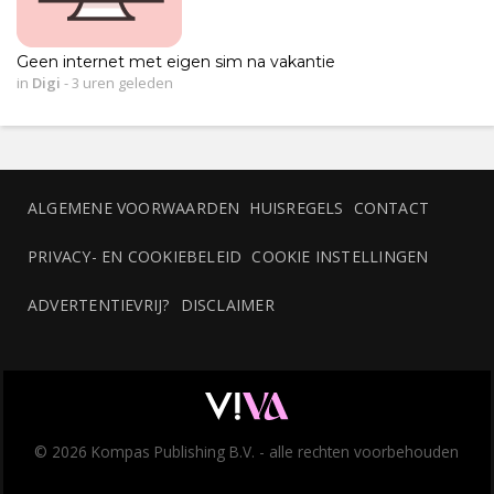
Geen internet met eigen sim na vakantie
in
Digi
-
3 uren geleden
ALGEMENE VOORWAARDEN
HUISREGELS
CONTACT
PRIVACY- EN COOKIEBELEID
COOKIE INSTELLINGEN
ADVERTENTIEVRIJ?
DISCLAIMER
© 2026 Kompas Publishing B.V. - alle rechten voorbehouden