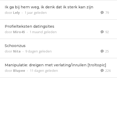
Ik ga bij hem weg, ik denk dat ik sterk kan zijn
door
Lely
-
1 jaar geleden
79
Profielteksten datingsites
door
Miro45
-
1 maand geleden
92
Schoonzus
door
Nita
-
9 dagen geleden
25
Manipulatie: dreigen met verlating/inruilen [troltopic]
door
Blupee
-
11 dagen geleden
226