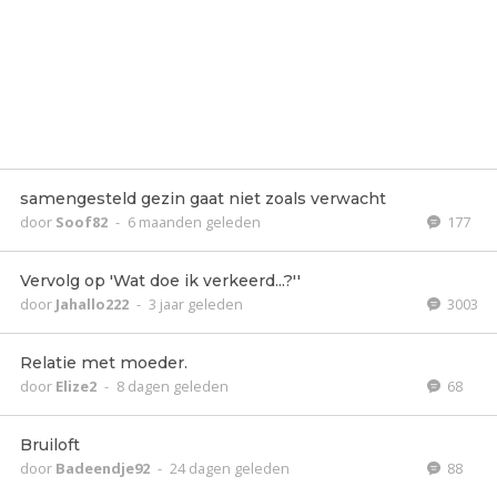
samengesteld gezin gaat niet zoals verwacht
door
Soof82
-
6 maanden geleden
177
Vervolg op 'Wat doe ik verkeerd...?''
door
Jahallo222
-
3 jaar geleden
3003
Relatie met moeder.
door
Elize2
-
8 dagen geleden
68
Bruiloft
door
Badeendje92
-
24 dagen geleden
88