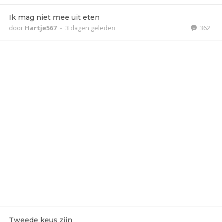
Ik mag niet mee uit eten
door
Hartje567
-
3 dagen geleden
362
Tweede keus zijn