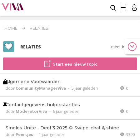
HOME
RELATIES
RELATIES
meer info
Start een nieuw topic
Algemene Voorwaarden
door
CommunityManagerViva
-
5 jaar geleden
0
Contactgegevens hulpinstanties
door
ModeratorViva
-
6 jaar geleden
0
Singles Unite - Deel 3 2025 🌻 Swipe, chat & shine
door
Peertjes
-
1 jaar geleden
3390