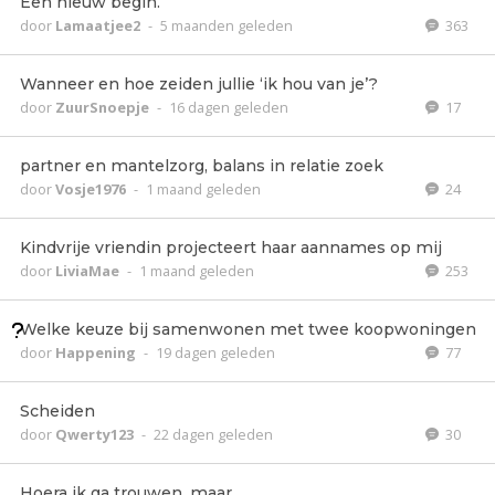
Een nieuw begin.
door
Lamaatjee2
-
5 maanden geleden
363
Wanneer en hoe zeiden jullie ‘ik hou van je’?
door
ZuurSnoepje
-
16 dagen geleden
17
partner en mantelzorg, balans in relatie zoek
door
Vosje1976
-
1 maand geleden
24
Kindvrije vriendin projecteert haar aannames op mij
door
LiviaMae
-
1 maand geleden
253
Welke keuze bij samenwonen met twee koopwoningen
door
Happening
-
19 dagen geleden
77
Scheiden
door
Qwerty123
-
22 dagen geleden
30
Hoera ik ga trouwen, maar..