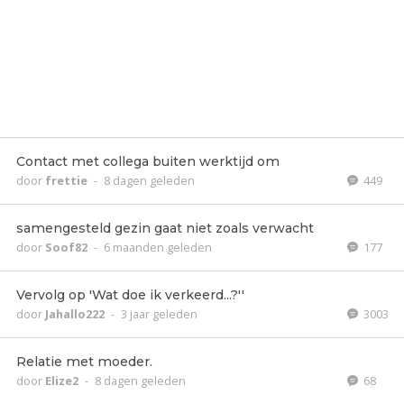
Contact met collega buiten werktijd om
door
frettie
-
8 dagen geleden
449
samengesteld gezin gaat niet zoals verwacht
door
Soof82
-
6 maanden geleden
177
Vervolg op 'Wat doe ik verkeerd...?''
door
Jahallo222
-
3 jaar geleden
3003
Relatie met moeder.
door
Elize2
-
8 dagen geleden
68