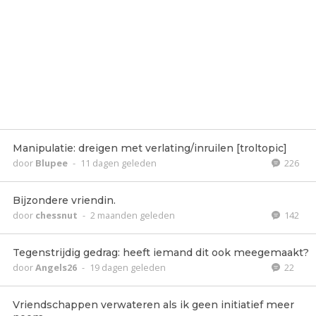
Manipulatie: dreigen met verlating/inruilen [troltopic]
door
Blupee
-
11 dagen geleden
226
Bijzondere vriendin.
door
chessnut
-
2 maanden geleden
142
Tegenstrijdig gedrag: heeft iemand dit ook meegemaakt?
door
Angels26
-
19 dagen geleden
22
Vriendschappen verwateren als ik geen initiatief meer