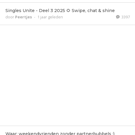
Singles Unite - Deel 3 2025 🌻 Swipe, chat & shine
door
Peertjes
-
1 jaar geleden
3397
Waar: weekendvrienden zonder partnerbubbels ;)