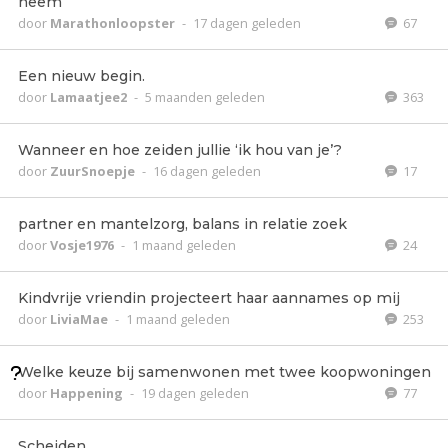
neem
door
Marathonloopster
-
17 dagen geleden
67
Een nieuw begin.
door
Lamaatjee2
-
5 maanden geleden
363
Wanneer en hoe zeiden jullie ‘ik hou van je’?
door
ZuurSnoepje
-
16 dagen geleden
17
partner en mantelzorg, balans in relatie zoek
door
Vosje1976
-
1 maand geleden
24
Kindvrije vriendin projecteert haar aannames op mij
door
LiviaMae
-
1 maand geleden
253
Welke keuze bij samenwonen met twee koopwoningen
door
Happening
-
19 dagen geleden
77
Scheiden