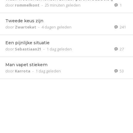
door
rommelkont
-
25 minuten geleden
1
Tweede keus zijn
door
Zwartekat
-
4 dagen geleden
241
Een pijnlijke situatie
door
Sebastiaan21
-
1 dag geleden
27
Man vapet stiekem
door
Karrota
-
1 dag geleden
53