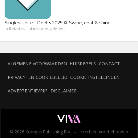
Singles Unite - Deel 3 2025 🌻 Swipe, chat & shine
in
Relaties
-
14 minuten geleden
ALGEMENE VOORWAARDEN
HUISREGELS
CONTACT
PRIVACY- EN COOKIEBELEID
COOKIE INSTELLINGEN
ADVERTENTIEVRIJ?
DISCLAIMER
© 2026 Kompas Publishing B.V. - alle rechten voorbehouden