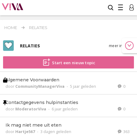
HOME
RELATIES
RELATIES
meer info
Start een nieuw topic
Algemene Voorwaarden
door
CommunityManagerViva
-
5 jaar geleden
0
Contactgegevens hulpinstanties
door
ModeratorViva
-
6 jaar geleden
0
Ik mag niet mee uit eten
door
Hartje567
-
3 dagen geleden
363