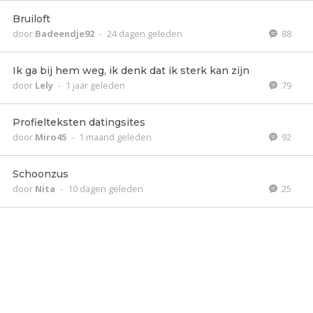
Bruiloft
door
Badeendje92
-
24 dagen geleden
88
Ik ga bij hem weg, ik denk dat ik sterk kan zijn
door
Lely
-
1 jaar geleden
79
Profielteksten datingsites
door
Miro45
-
1 maand geleden
92
Schoonzus
door
Nita
-
10 dagen geleden
25