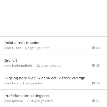
Relatie met moeder.
door
Elize2
-
6 dagen geleden
68
Bruiloft
door
Badeendje92
-
22 dagen geleden
88
Ik ga bij hem weg, ik denk dat ik sterk kan zijn
door
Lely
-
1 jaar geleden
79
Profielteksten datingsites
door
Miro45
-
29 dagen geleden
92