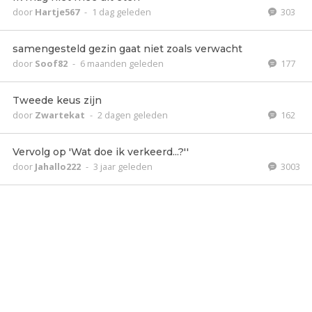
door
Hartje567
-
1 dag geleden
303
samengesteld gezin gaat niet zoals verwacht
door
Soof82
-
6 maanden geleden
177
Tweede keus zijn
door
Zwartekat
-
2 dagen geleden
162
Vervolg op 'Wat doe ik verkeerd...?''
door
Jahallo222
-
3 jaar geleden
3003