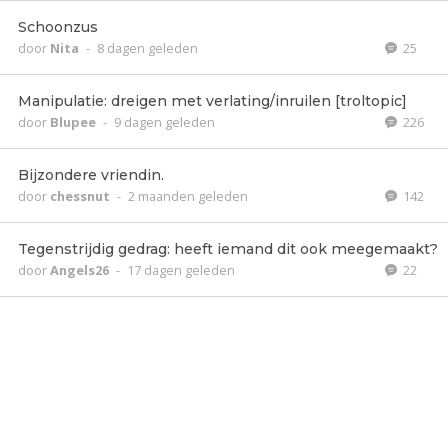
Schoonzus
door
Nita
-
8 dagen geleden
25
Manipulatie: dreigen met verlating/inruilen [troltopic]
door
Blupee
-
9 dagen geleden
226
Bijzondere vriendin.
door
chessnut
-
2 maanden geleden
142
Tegenstrijdig gedrag: heeft iemand dit ook meegemaakt?
door
Angels26
-
17 dagen geleden
22