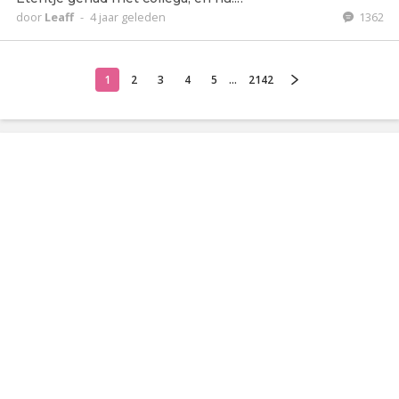
door
Leaff
-
4 jaar geleden
1362
1
2
3
4
5
...
2142