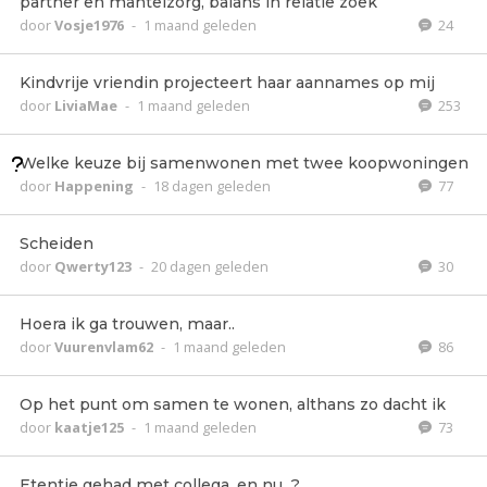
partner en mantelzorg, balans in relatie zoek
door
Vosje1976
-
1 maand geleden
24
Kindvrije vriendin projecteert haar aannames op mij
door
LiviaMae
-
1 maand geleden
253
Welke keuze bij samenwonen met twee koopwoningen
door
Happening
-
18 dagen geleden
77
Scheiden
door
Qwerty123
-
20 dagen geleden
30
Hoera ik ga trouwen, maar..
door
Vuurenvlam62
-
1 maand geleden
86
Op het punt om samen te wonen, althans zo dacht ik
door
kaatje125
-
1 maand geleden
73
Etentje gehad met collega, en nu...?