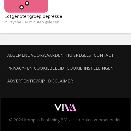
Lotgenotengroep depressie
in
Psyche
-
14 minuten geleden
ALGEMENE VOORWAARDEN
HUISREGELS
CONTACT
PRIVACY- EN COOKIEBELEID
COOKIE INSTELLINGEN
ADVERTENTIEVRIJ?
DISCLAIMER
© 2026 Kompas Publishing B.V. - alle rechten voorbehouden