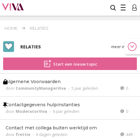
HOME
RELATIES
RELATIES
meer info
Start een nieuw topic
Algemene Voorwaarden
door
CommunityManagerViva
-
5 jaar geleden
0
Contactgegevens hulpinstanties
door
ModeratorViva
-
6 jaar geleden
0
Contact met collega buiten werktijd om
door
frettie
-
6 dagen geleden
449