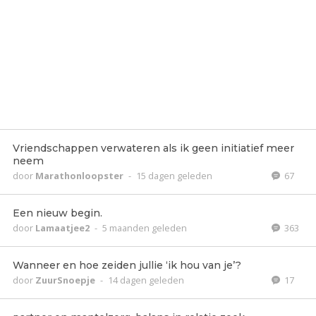
Vriendschappen verwateren als ik geen initiatief meer
neem
door
Marathonloopster
-
15 dagen geleden
67
Een nieuw begin.
door
Lamaatjee2
-
5 maanden geleden
363
Wanneer en hoe zeiden jullie ‘ik hou van je’?
door
ZuurSnoepje
-
14 dagen geleden
17