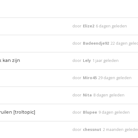
door
Elize2
6 dagen geleden
door
Badeendje92
22 dagen gele
k kan zijn
door
Lely
1 jaar geleden
door
Miro45
29 dagen geleden
door
Nita
8 dagen geleden
uilen [troltopic]
door
Blupee
9 dagen geleden
door
chessnut
2 maanden gelede