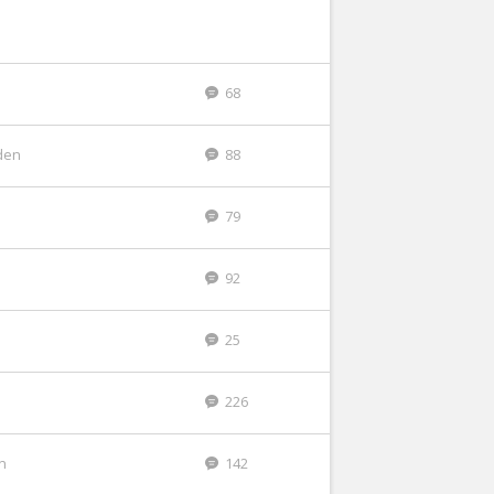
68
den
88
79
92
25
226
n
142