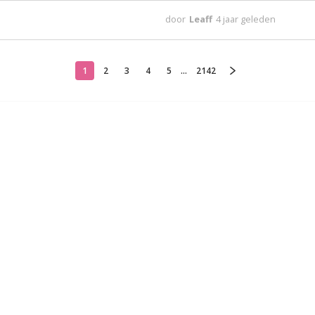
door
Leaff
4 jaar geleden
1
2
3
4
5
...
2142