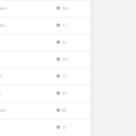
eden
363
den
17
24
253
en
77
n
30
eden
86
73