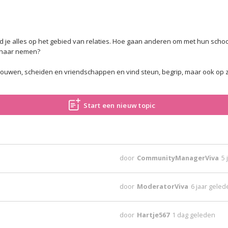
vind je alles op het gebied van relaties. Hoe gaan anderen om met hun sc
n haar nemen?
rouwen, scheiden en vriendschappen en vind steun, begrip, maar ook op zij
Start een nieuw topic
door
CommunityManagerViva
5 
door
ModeratorViva
6 jaar gele
door
Hartje567
1 dag geleden