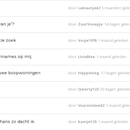
door
Lamaatjee2
5 maanden gel
an je’?
door
ZuurSnoepje
14 dagen gele
tie zoek
door
Vosje1976
1 maand geleden
aannames op mij
door
LiviaMae
1 maand geleden
twee koopwoningen
door
Happening
17 dagen geled
door
Qwerty123
20 dagen gelede
door
Vuurenvlam62
1 maand gel
ans zo dacht ik
door
kaatje125
1 maand geleden