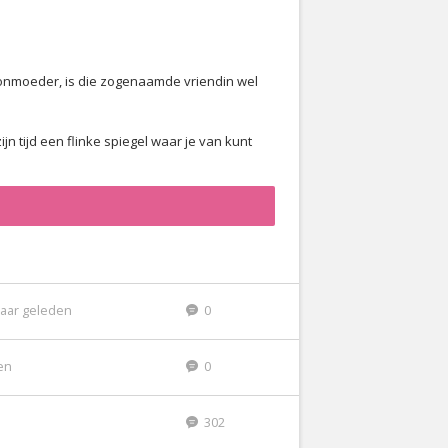
hoonmoeder, is die zogenaamde vriendin wel
n tijd een flinke spiegel waar je van kunt
jaar geleden
0
den
0
302