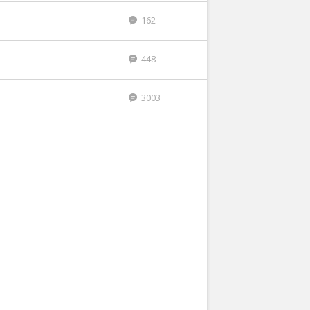
162
448
3003