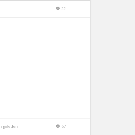
22
n geleden
67