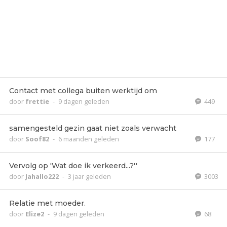
Contact met collega buiten werktijd om
door
frettie
-
9 dagen geleden
449
samengesteld gezin gaat niet zoals verwacht
door
Soof82
-
6 maanden geleden
177
Vervolg op 'Wat doe ik verkeerd...?''
door
Jahallo222
-
3 jaar geleden
3003
Relatie met moeder.
door
Elize2
-
9 dagen geleden
68