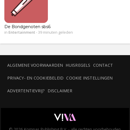
De Bondgenoten sbs6
in
Entertainment
-
39 minuten geleden
ALGEMENE VOORWAARDEN
HUISREGELS
CONTACT
PRIVACY- EN COOKIEBELEID
COOKIE INSTELLINGEN
ADVERTENTIEVRIJ?
DISCLAIMER
© 2026 Kompas Publishing B.V. - alle rechten voorbehouden