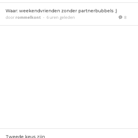
Waar: weekendvrienden zonder partnerbubbels ;)
door
rommelkont
-
6 uren geleden
8
Tweede keus zijn