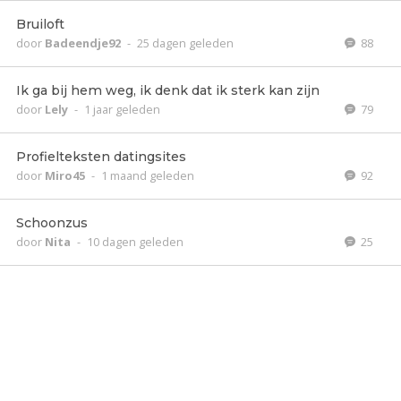
Bruiloft
door
Badeendje92
-
25 dagen geleden
88
Ik ga bij hem weg, ik denk dat ik sterk kan zijn
door
Lely
-
1 jaar geleden
79
Profielteksten datingsites
door
Miro45
-
1 maand geleden
92
Schoonzus
door
Nita
-
10 dagen geleden
25