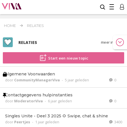
HOME
RELATIES
RELATIES
meer info
Start een nieuw topic
Algemene Voorwaarden
door
CommunityManagerViva
-
5 jaar geleden
0
Contactgegevens hulpinstanties
door
ModeratorViva
-
6 jaar geleden
0
Singles Unite - Deel 3 2025 🌻 Swipe, chat & shine
door
Peertjes
-
1 jaar geleden
3400