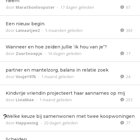
neem
door
Marathonloopster
-
17 dagen geleden
67
Een nieuw begin.
door
Lamaatjee2
-
5 maanden geleden
363
Wanneer en hoe zeiden jullie ‘ik hou van je’?
door
ZuurSnoepje
-
16 dagen geleden
17
partner en mantelzorg, balans in relatie zoek
door
Vosje1976
-
1 maand geleden
24
Kindvrije vriendin projecteert haar aannames op mij
door
LiviaMae
-
1 maand geleden
253
Welke keuze bij samenwonen met twee koopwoningen
door
Happening
-
20 dagen geleden
77
Scheiden