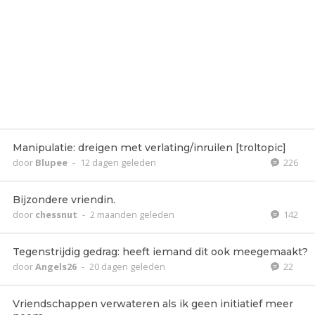
Manipulatie: dreigen met verlating/inruilen [troltopic]
door
Blupee
-
12 dagen geleden
226
Bijzondere vriendin.
door
chessnut
-
2 maanden geleden
142
Tegenstrijdig gedrag: heeft iemand dit ook meegemaakt?
door
Angels26
-
20 dagen geleden
22
Vriendschappen verwateren als ik geen initiatief meer