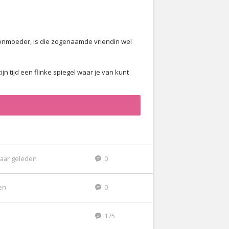
hoonmoeder, is die zogenaamde vriendin wel
n tijd een flinke spiegel waar je van kunt
jaar geleden
0
den
0
175