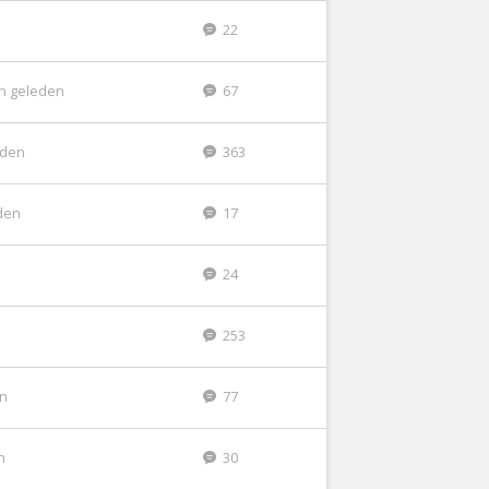
22
n geleden
67
eden
363
den
17
24
253
en
77
n
30