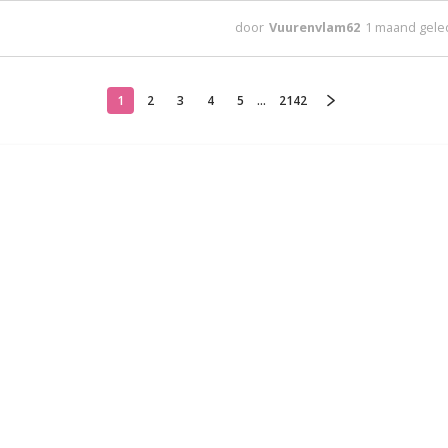
door
Vuurenvlam62
1 maand gel
1
2
3
4
5
...
2142