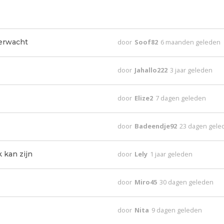
verwacht
door
Soof82
6 maanden geleden
door
Jahallo222
3 jaar geleden
door
Elize2
7 dagen geleden
door
Badeendje92
23 dagen gele
k kan zijn
door
Lely
1 jaar geleden
door
Miro45
30 dagen geleden
door
Nita
9 dagen geleden