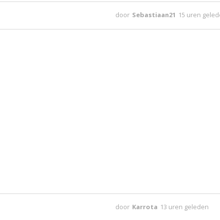
door
Sebastiaan21
15 uren gele
door
Karrota
13 uren geleden