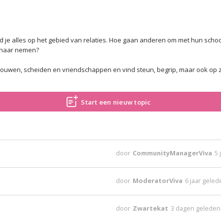
vind je alles op het gebied van relaties. Hoe gaan anderen om met hun sc
n haar nemen?
rouwen, scheiden en vriendschappen en vind steun, begrip, maar ook op zij
Start een nieuw topic
door
CommunityManagerViva
5 
door
ModeratorViva
6 jaar gele
door
Zwartekat
3 dagen geleden