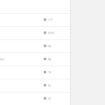
177
3003
68
den
88
79
92
25