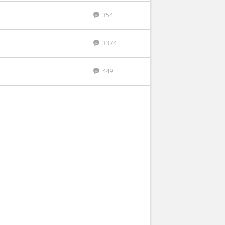
354
3374
449