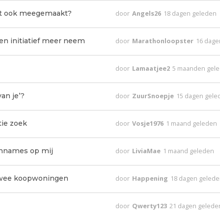
dit ook meegemaakt?
door
Angels26
18 dagen geleden
en initiatief meer neem
door
Marathonloopster
16 dage
door
Lamaatjee2
5 maanden gel
an je’?
door
ZuurSnoepje
15 dagen gele
tie zoek
door
Vosje1976
1 maand geleden
aannames op mij
door
LiviaMae
1 maand geleden
twee koopwoningen
door
Happening
18 dagen geled
door
Qwerty123
21 dagen gelede