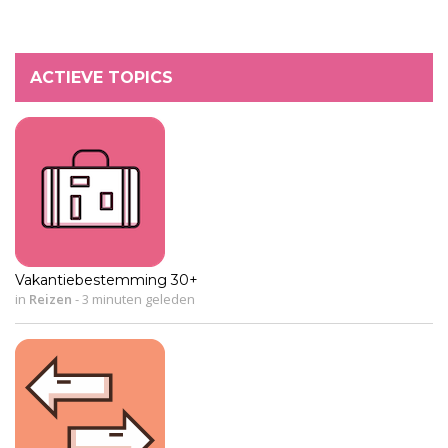
ACTIEVE TOPICS
Vakantiebestemming 30+
in
Reizen
-
3 minuten geleden