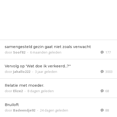
samengesteld gezin gaat niet zoals verwacht
door
Soof82
-
6 maanden geleden
177
Vervolg op 'Wat doe ik verkeerd...?''
door
Jahallo222
-
3 jaar geleden
3003
Relatie met moeder.
door
Elize2
-
8 dagen geleden
68
Bruiloft
door
Badeendje92
-
24 dagen geleden
88