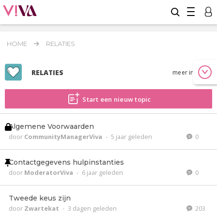
HOME
RELATIES
RELATIES
meer info
Start een nieuw topic
Algemene Voorwaarden
door
CommunityManagerViva
-
5 jaar geleden
0
Contactgegevens hulpinstanties
door
ModeratorViva
-
6 jaar geleden
0
Tweede keus zijn
door
Zwartekat
-
3 dagen geleden
203