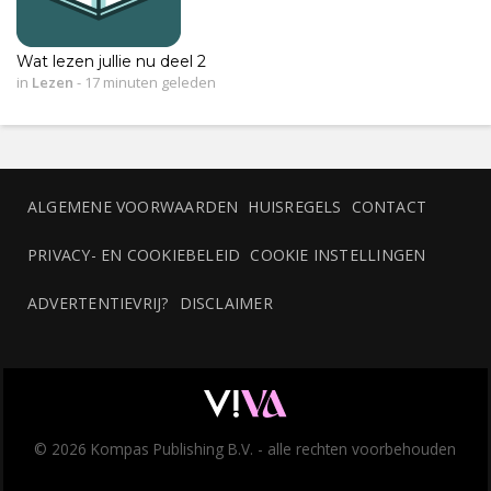
Wat lezen jullie nu deel 2
in
Lezen
-
17 minuten geleden
ALGEMENE VOORWAARDEN
HUISREGELS
CONTACT
PRIVACY- EN COOKIEBELEID
COOKIE INSTELLINGEN
ADVERTENTIEVRIJ?
DISCLAIMER
© 2026 Kompas Publishing B.V. - alle rechten voorbehouden