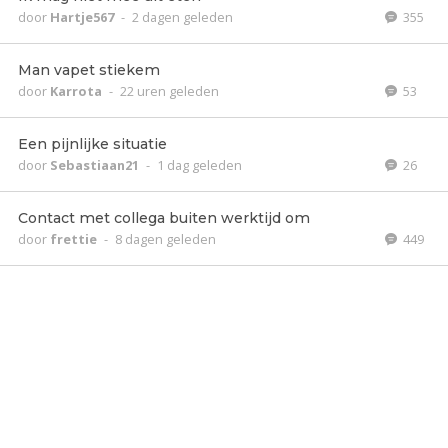
door
Hartje567
-
2 dagen geleden
355
Man vapet stiekem
door
Karrota
-
22 uren geleden
53
Een pijnlijke situatie
door
Sebastiaan21
-
1 dag geleden
26
Contact met collega buiten werktijd om
door
frettie
-
8 dagen geleden
449