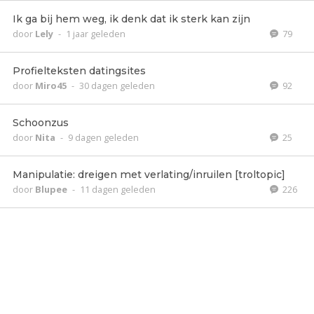
Ik ga bij hem weg, ik denk dat ik sterk kan zijn
door
Lely
-
1 jaar geleden
79
Profielteksten datingsites
door
Miro45
-
30 dagen geleden
92
Schoonzus
door
Nita
-
9 dagen geleden
25
Manipulatie: dreigen met verlating/inruilen [troltopic]
door
Blupee
-
11 dagen geleden
226