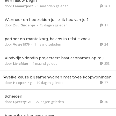
Een nieuw begin.
door
Lamaatjee2
-
5 maanden geleden
363
Wanneer en hoe zeiden jullie ‘ik hou van je’?
door
ZuurSnoepje
-
15 dagen geleden
17
partner en mantelzorg, balans in relatie zoek
door
Vosje1976
-
1 maand geleden
24
Kindvrije vriendin projecteert haar aannames op mij
door
LiviaMae
-
1 maand geleden
253
Welke keuze bij samenwonen met twee koopwoningen
door
Happening
-
19 dagen geleden
77
Scheiden
door
Qwerty123
-
22 dagen geleden
30
Hoera ik ga trouwen, maar..