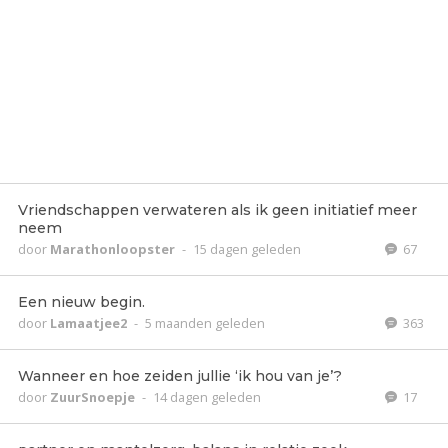
Vriendschappen verwateren als ik geen initiatief meer
neem
door
Marathonloopster
-
15 dagen geleden
67
Een nieuw begin.
door
Lamaatjee2
-
5 maanden geleden
363
Wanneer en hoe zeiden jullie ‘ik hou van je’?
door
ZuurSnoepje
-
14 dagen geleden
17