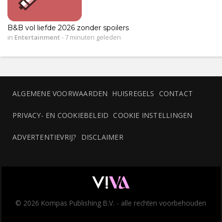
B&B vol liefde 2026 zonder spoilers
in
Entertainment
-
7 minuten geleden
ALGEMENE VOORWAARDEN
HUISREGELS
CONTACT
PRIVACY- EN COOKIEBELEID
COOKIE INSTELLINGEN
ADVERTENTIEVRIJ?
DISCLAIMER
© 2026 Kompas Publishing B.V. - alle rechten voorbehouden