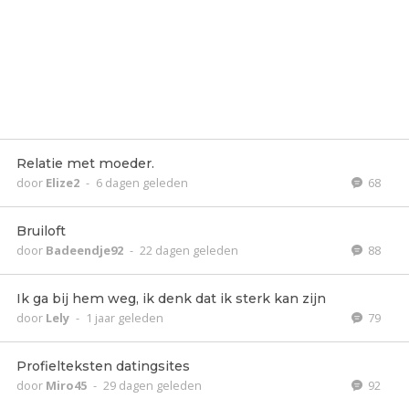
Relatie met moeder.
door
Elize2
-
6 dagen geleden
68
Bruiloft
door
Badeendje92
-
22 dagen geleden
88
Ik ga bij hem weg, ik denk dat ik sterk kan zijn
door
Lely
-
1 jaar geleden
79
Profielteksten datingsites
door
Miro45
-
29 dagen geleden
92