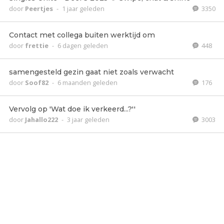
door
Peertjes
-
1 jaar geleden
3350
Contact met collega buiten werktijd om
door
frettie
-
6 dagen geleden
448
samengesteld gezin gaat niet zoals verwacht
door
Soof82
-
6 maanden geleden
176
Vervolg op 'Wat doe ik verkeerd...?''
door
Jahallo222
-
3 jaar geleden
3003