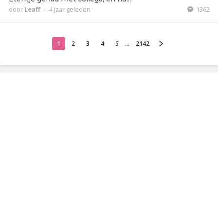
door
Leaff
-
4 jaar geleden
1362
1
2
3
4
5
...
2142