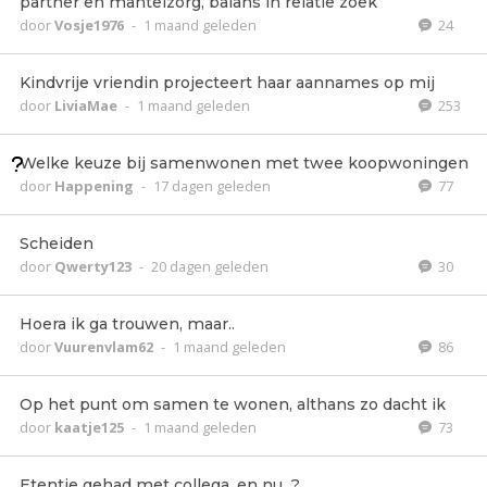
partner en mantelzorg, balans in relatie zoek
door
Vosje1976
-
1 maand geleden
24
Kindvrije vriendin projecteert haar aannames op mij
door
LiviaMae
-
1 maand geleden
253
Welke keuze bij samenwonen met twee koopwoningen
door
Happening
-
17 dagen geleden
77
Scheiden
door
Qwerty123
-
20 dagen geleden
30
Hoera ik ga trouwen, maar..
door
Vuurenvlam62
-
1 maand geleden
86
Op het punt om samen te wonen, althans zo dacht ik
door
kaatje125
-
1 maand geleden
73
Etentje gehad met collega, en nu...?