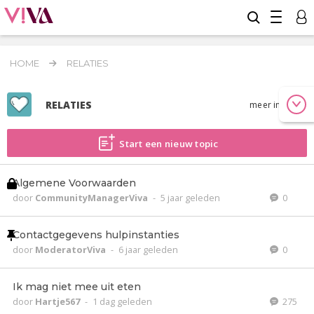
HOME
RELATIES
RELATIES
meer info
Start een nieuw topic
Algemene Voorwaarden
door
CommunityManagerViva
-
5 jaar geleden
0
Contactgegevens hulpinstanties
door
ModeratorViva
-
6 jaar geleden
0
Ik mag niet mee uit eten
door
Hartje567
-
1 dag geleden
275