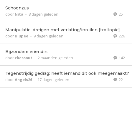
Schoonzus
door
Nita
-
8 dagen geleden
25
Manipulatie: dreigen met verlating/inruilen [troltopic]
door
Blupee
-
9 dagen geleden
226
Bijzondere vriendin.
door
chessnut
-
2 maanden geleden
142
Tegenstrijdig gedrag: heeft iemand dit ook meegemaakt?
door
Angels26
-
17 dagen geleden
22