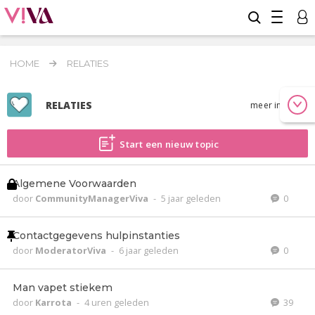
HOME
RELATIES
RELATIES
meer info
Start een nieuw topic
Algemene Voorwaarden
door
CommunityManagerViva
-
5 jaar geleden
0
Contactgegevens hulpinstanties
door
ModeratorViva
-
6 jaar geleden
0
Man vapet stiekem
door
Karrota
-
4 uren geleden
39