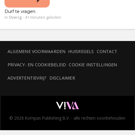
Durf te vragen.
in
Overig
-
41 minuten geleden
ALGEMENE VOORWAARDEN
HUISREGELS
CONTACT
PRIVACY- EN COOKIEBELEID
COOKIE INSTELLINGEN
ADVERTENTIEVRIJ?
DISCLAIMER
© 2026 Kompas Publishing B.V. - alle rechten voorbehouden