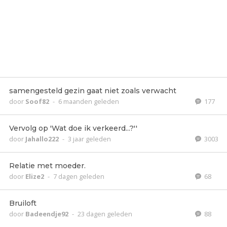
samengesteld gezin gaat niet zoals verwacht
door
Soof82
-
6 maanden geleden
177
Vervolg op 'Wat doe ik verkeerd...?''
door
Jahallo222
-
3 jaar geleden
3003
Relatie met moeder.
door
Elize2
-
7 dagen geleden
68
Bruiloft
door
Badeendje92
-
23 dagen geleden
88