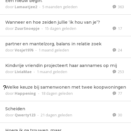
Een nieuw begin.
door
Lamaatjee2
-
5 maanden geleden
363
Wanneer en hoe zeiden jullie ‘ik hou van je’?
door
ZuurSnoepje
-
15 dagen geleden
17
partner en mantelzorg, balans in relatie zoek
door
Vosje1976
-
1 maand geleden
24
Kindvrije vriendin projecteert haar aannames op mij
door
LiviaMae
-
1 maand geleden
253
Welke keuze bij samenwonen met twee koopwoningen
door
Happening
-
18 dagen geleden
77
Scheiden
door
Qwerty123
-
21 dagen geleden
30
Hoera ik ga trouwen, maar..