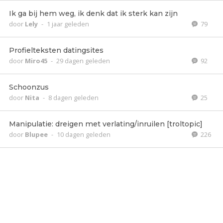
Ik ga bij hem weg, ik denk dat ik sterk kan zijn
door
Lely
-
1 jaar geleden
79
Profielteksten datingsites
door
Miro45
-
29 dagen geleden
92
Schoonzus
door
Nita
-
8 dagen geleden
25
Manipulatie: dreigen met verlating/inruilen [troltopic]
door
Blupee
-
10 dagen geleden
226