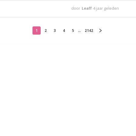
door
Leaff
4 jaar geleden
1
2
3
4
5
...
2142