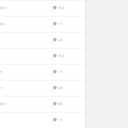
eden
363
den
17
24
253
en
77
n
30
eden
86
73