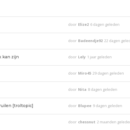
door
Elize2
6 dagen geleden
door
Badeendje92
22 dagen gele
k kan zijn
door
Lely
1 jaar geleden
door
Miro45
29 dagen geleden
door
Nita
8 dagen geleden
uilen [troltopic]
door
Blupee
9 dagen geleden
door
chessnut
2 maanden gelede