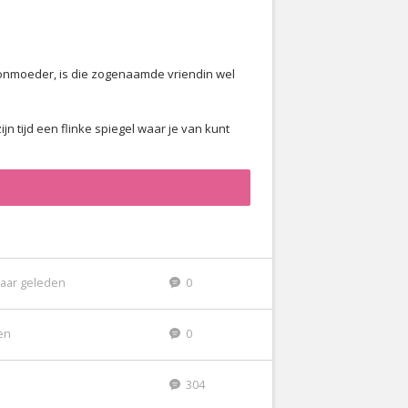
hoonmoeder, is die zogenaamde vriendin wel
n tijd een flinke spiegel waar je van kunt
jaar geleden
0
den
0
304