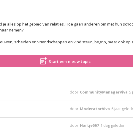
vind je alles op het gebied van relaties. Hoe gaan anderen om met hun sc
n haar nemen?
rouwen, scheiden en vriendschappen en vind steun, begrip, maar ook op zij
Start een nieuw topic
door
CommunityManagerViva
5 
door
ModeratorViva
6 jaar gele
door
Hartje567
1 dag geleden