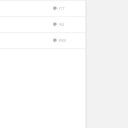
177
162
3003