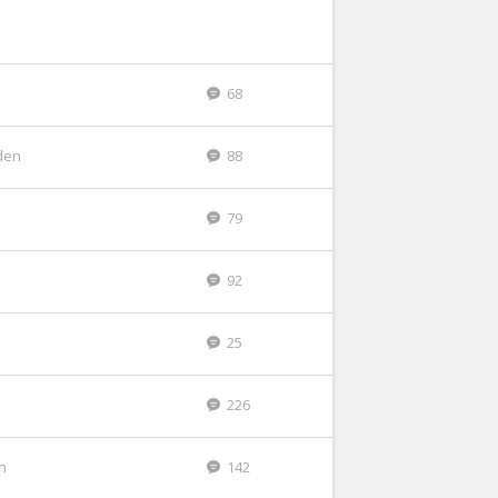
68
den
88
79
92
25
226
n
142