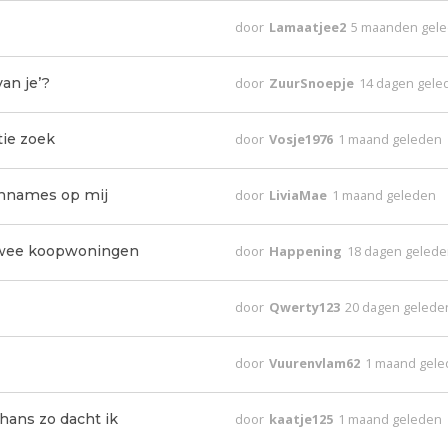
door
Lamaatjee2
5 maanden gel
an je’?
door
ZuurSnoepje
14 dagen gele
tie zoek
door
Vosje1976
1 maand geleden
aannames op mij
door
LiviaMae
1 maand geleden
twee koopwoningen
door
Happening
18 dagen geled
door
Qwerty123
20 dagen gelede
door
Vuurenvlam62
1 maand gel
ans zo dacht ik
door
kaatje125
1 maand geleden