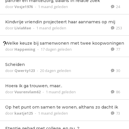
partner en mantelzorg, balans in relatie zoek
door
Vosje1976
-
1 maand geleden
24
Kindvrije vriendin projecteert haar aannames op mij
door
LiviaMae
-
1 maand geleden
253
Welke keuze bij samenwonen met twee koopwoningen
door
Happening
-
17 dagen geleden
77
Scheiden
door
Qwerty123
-
20 dagen geleden
30
Hoera ik ga trouwen, maar..
door
Vuurenvlam62
-
1 maand geleden
86
Op het punt om samen te wonen, althans zo dacht ik
door
kaatje125
-
1 maand geleden
73
Etentje gehad met collega, en nu...?