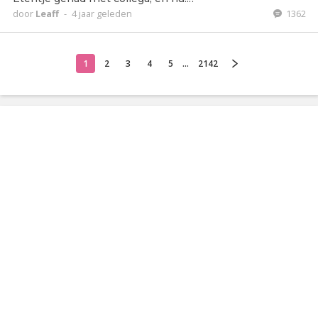
door
Leaff
-
4 jaar geleden
1362
1
2
3
4
5
...
2142