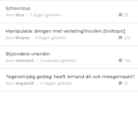
Schoonzus
door
Nita
-
7 dagen geleden
25
Manipulatie: dreigen met verlating/inruilen [troltopic]
door
Blupee
-
9 dagen geleden
226
Bijzondere vriendin.
door
chessnut
-
2 maanden geleden
142
Tegenstrijdig gedrag: heeft iemand dit ook meegemaakt?
door
Angels26
-
17 dagen geleden
22