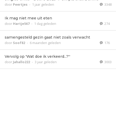
door
Peertjes
-
1 jaar geleden
3348
Ik mag niet mee uit eten
door
Hartje567
-
1 dag geleden
274
samengesteld gezin gaat niet zoals verwacht
door
Soof82
-
6 maanden geleden
176
Vervolg op 'Wat doe ik verkeerd...?''
door
Jahallo222
-
3 jaar geleden
3003