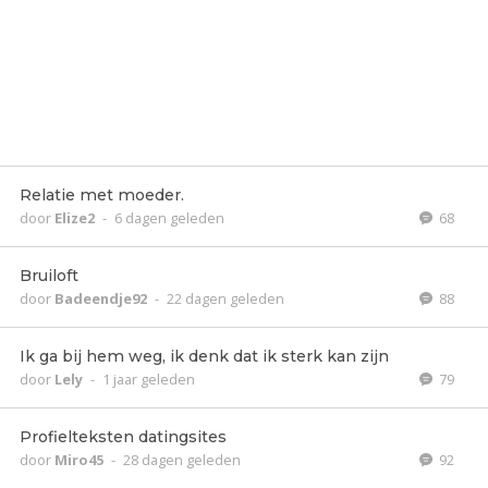
Relatie met moeder.
door
Elize2
-
6 dagen geleden
68
Bruiloft
door
Badeendje92
-
22 dagen geleden
88
Ik ga bij hem weg, ik denk dat ik sterk kan zijn
door
Lely
-
1 jaar geleden
79
Profielteksten datingsites
door
Miro45
-
28 dagen geleden
92