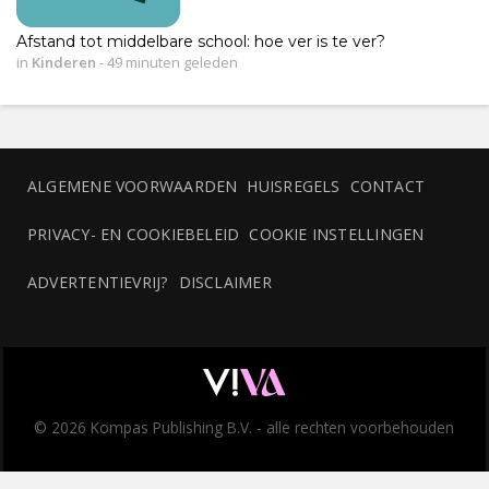
Afstand tot middelbare school: hoe ver is te ver?
in
Kinderen
-
49 minuten geleden
ALGEMENE VOORWAARDEN
HUISREGELS
CONTACT
PRIVACY- EN COOKIEBELEID
COOKIE INSTELLINGEN
ADVERTENTIEVRIJ?
DISCLAIMER
© 2026 Kompas Publishing B.V. - alle rechten voorbehouden