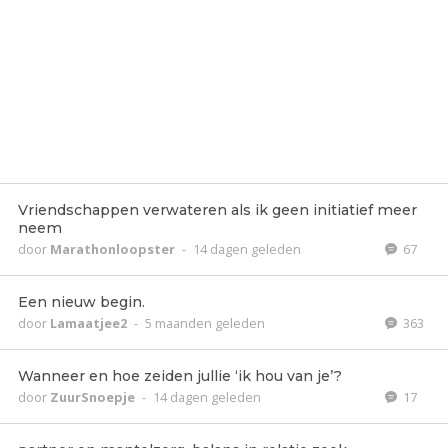
Vriendschappen verwateren als ik geen initiatief meer
neem
door
Marathonloopster
-
14 dagen geleden
67
Een nieuw begin.
door
Lamaatjee2
-
5 maanden geleden
363
Wanneer en hoe zeiden jullie ‘ik hou van je’?
door
ZuurSnoepje
-
14 dagen geleden
17