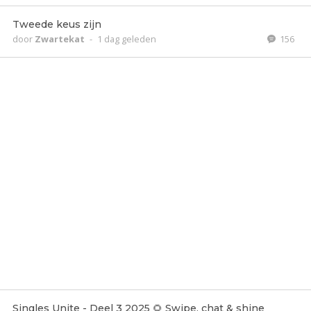
Tweede keus zijn
door
Zwartekat
-
1 dag geleden
156
Singles Unite - Deel 3 2025 🌻 Swipe, chat & shine