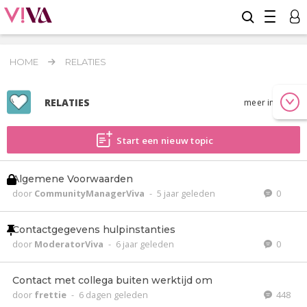
HOME
RELATIES
RELATIES
meer info
Start een nieuw topic
Algemene Voorwaarden
door
CommunityManagerViva
-
5 jaar geleden
0
Contactgegevens hulpinstanties
door
ModeratorViva
-
6 jaar geleden
0
Contact met collega buiten werktijd om
door
frettie
-
6 dagen geleden
448