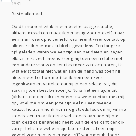
Sport
Contact
Viva zoekt
Aangeboden
19:31
Gevraagd
Horen
Doen
Zien
Beste allemaal,
Lezen
Op dit moment zit ik in een beetje lastige situatie,
althans misschien maak ik het lastig voor mezelf maar
een man waarop ik verliefd was neemt weer contact op
alleen zit ik hier met dubbele gevoelens. Een langere
tijd geleden waren we een tijd aan het daten en zagen
elkaar best veel, ineens kreeg hij toen een relatie met
een andere vrouw en liet niks meer van zich horen, ik
wist eerst totaal niet wat er aan de hand was toen hij
niets meer liet horen totdat ik hem een keer
tegenkwam en vertelde dat hij in een relatie zat, dit
stak mij toen best behoorlijk. Nu is het een tijdje uit
(althans dat denk ik) en neemt nu weer contact met mij
op, voel me om eerlijk te zijn wel nu een tweede
keuze, helaas vind ik hem nog steeds leuk en hij wil me
steeds zien maar ik denk wel steeds aan hoe hij me
toen destijds behandeld heeft. Aan de ene kant denk ik
van je hebt me wel een tijd laten zitten, alleen mijn
gevoel voor hem is niet weg. Pfff wat moet ik doen?