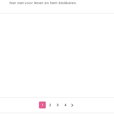
hier niet voor lenen en hem blokkeren.
1
2
3
4