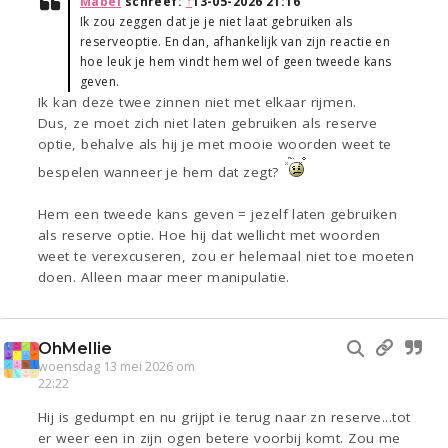
Mabel
schreef:
↑
13-05-2026 21:16
Ik zou zeggen dat je je niet laat gebruiken als
reserveoptie. En dan, afhankelijk van zijn reactie en
hoe leuk je hem vindt hem wel of geen tweede kans
geven.
Ik kan deze twee zinnen niet met elkaar rijmen.
Dus, ze moet zich niet laten gebruiken als reserve
optie, behalve als hij je met mooie woorden weet te
bespelen wanneer je hem dat zegt?
Hem een tweede kans geven = jezelf laten gebruiken
als reserve optie. Hoe hij dat wellicht met woorden
weet te verexcuseren, zou er helemaal niet toe moeten
doen. Alleen maar meer manipulatie.
OhMellie
woensdag 13 mei 2026 om
22:22
Hij is gedumpt en nu grijpt ie terug naar zn reserve...tot
er weer een in zijn ogen betere voorbij komt. Zou me