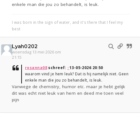
enkele man die jou zo behandelt, is leuk.
I was born in the sign of water, and it's there that I feel my
best
Lyah0202
woensdag 13 mei 2026 om
21:15
rosanna08
schreef:
↑
13-05-2026 20:50
waarom vind je hem leuk? Dat is hij namelijk niet. Geen
enkele man die jou zo behandelt, is leuk.
Vanwege de chemistry, humor etc. maar je hebt gelijk
dit was echt niet leuk van hem en deed me toen veel
pijn