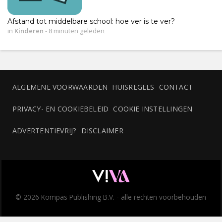
Afstand tot middelbare school: hoe ver is te ver?
in
Kinderen
-
8 minuten geleden
ALGEMENE VOORWAARDEN
HUISREGELS
CONTACT
PRIVACY- EN COOKIEBELEID
COOKIE INSTELLINGEN
ADVERTENTIEVRIJ?
DISCLAIMER
© 2026 Kompas Publishing B.V. - alle rechten voorbehouden