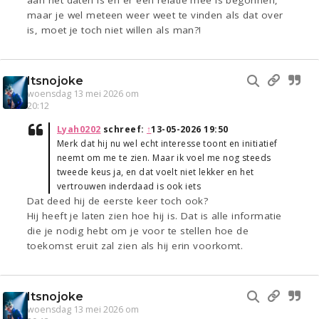
aan het daten is en er een relatie mee is begonnen,
maar je wel meteen weer weet te vinden als dat over
is, moet je toch niet willen als man?!
Itsnojoke
woensdag 13 mei 2026 om
20:12
Lyah0202
schreef:
↑
13-05-2026 19:50
Merk dat hij nu wel echt interesse toont en initiatief
neemt om me te zien. Maar ik voel me nog steeds
tweede keus ja, en dat voelt niet lekker en het
vertrouwen inderdaad is ook iets
Dat deed hij de eerste keer toch ook?
Hij heeft je laten zien hoe hij is. Dat is alle informatie
die je nodig hebt om je voor te stellen hoe de
toekomst eruit zal zien als hij erin voorkomt.
Itsnojoke
woensdag 13 mei 2026 om