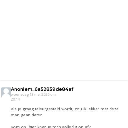
Anoniem_6a52859de84af
woensdag 13 mei 2026 om
20:14
Als je graag teleurgesteld wordt, zou ik lekker met deze
man gaan daten.
Kom op, hier knap je toch volledig op af?