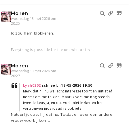
Moiren
woensdag 13 mei 2026 om
20:25
Ik zou hem blokkeren.
Everything is possible for the one who believes.
Moiren
woensdag 13 mei 2026 om
20:27
Lyah0202
schreef:
↑
13-05-2026 19:50
Merk dat hij nu wel echt interesse toont en initiatief
neemt om me te zien. Maar ik voel me nog steeds
tweede keus ja, en dat voelt niet lekker en het
vertrouwen inderdaad is ook iets
Natuurlijk doet hij dat nu. Totdat er weer een andere
vrouw voorbij komt.