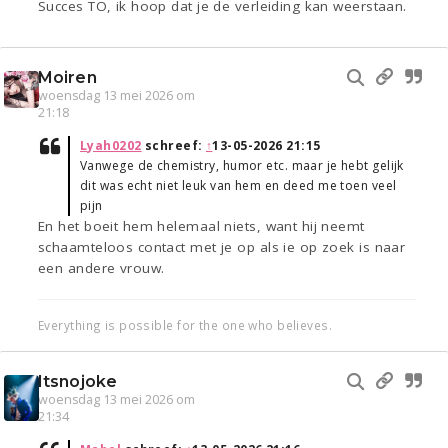
Succes TO, ik hoop dat je de verleiding kan weerstaan.
Moiren
woensdag 13 mei 2026 om
21:18
Lyah0202
schreef:
↑
13-05-2026 21:15
Vanwege de chemistry, humor etc. maar je hebt gelijk
dit was echt niet leuk van hem en deed me toen veel
pijn
En het boeit hem helemaal niets, want hij neemt
schaamteloos contact met je op als ie op zoek is naar
een andere vrouw.
Everything is possible for the one who believes.
Itsnojoke
woensdag 13 mei 2026 om
21:34