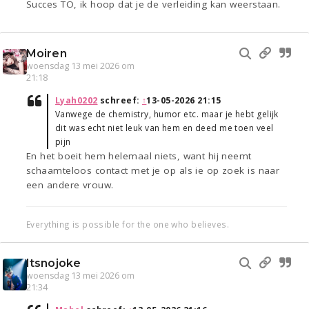
Succes TO, ik hoop dat je de verleiding kan weerstaan.
Moiren
woensdag 13 mei 2026 om
21:18
Lyah0202
schreef:
↑
13-05-2026 21:15
Vanwege de chemistry, humor etc. maar je hebt gelijk
dit was echt niet leuk van hem en deed me toen veel
pijn
En het boeit hem helemaal niets, want hij neemt
schaamteloos contact met je op als ie op zoek is naar
een andere vrouw.
Everything is possible for the one who believes.
Itsnojoke
woensdag 13 mei 2026 om
21:34