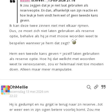
Mabel
schreef:
↑
13-05-2026 21:16
Ik zou zeggen dat je je niet laat gebruiken als
reserveoptie. En dan, afhankelijk van zijn reactie en
hoe leuk je hem vindt hem wel of geen tweede kans
geven.
Ik kan deze twee zinnen niet met elkaar rijmen.
Dus, ze moet zich niet laten gebruiken als reserve
optie, behalve als hij je met mooie woorden weet te
bespelen wanneer je hem dat zegt?
Hem een tweede kans geven = jezelf laten gebruiken
als reserve optie. Hoe hij dat wellicht met woorden
weet te verexcuseren, zou er helemaal niet toe moeten
doen. Alleen maar meer manipulatie.
OhMellie
woensdag 13 mei 2026 om
22:22
Hij is gedumpt en nu grijpt ie terug naar zn reserve...tot
er weer een in zijn ogen betere voorbij komt. Zou me