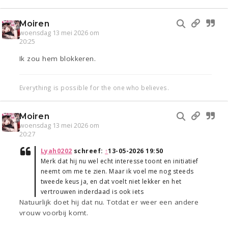
Moiren
woensdag 13 mei 2026 om
20:25
Ik zou hem blokkeren.
Everything is possible for the one who believes.
Moiren
woensdag 13 mei 2026 om
20:27
Lyah0202
schreef:
↑
13-05-2026 19:50
Merk dat hij nu wel echt interesse toont en initiatief
neemt om me te zien. Maar ik voel me nog steeds
tweede keus ja, en dat voelt niet lekker en het
vertrouwen inderdaad is ook iets
Natuurlijk doet hij dat nu. Totdat er weer een andere
vrouw voorbij komt.