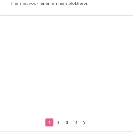
hier niet voor lenen en hem blokkeren.
1
2
3
4