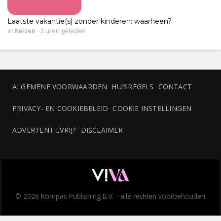
Laatste vakantie(s) zonder kinderen: waarheen?
in
Reizen
-
3 uren geleden
ALGEMENE VOORWAARDEN
HUISREGELS
CONTACT
PRIVACY- EN COOKIEBELEID
COOKIE INSTELLINGEN
ADVERTENTIEVRIJ?
DISCLAIMER
© 2026 Kompas Publishing B.V. - alle rechten voorbehouden