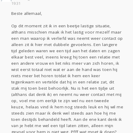
Sport
Contact
Viva zoekt
Aangeboden
19:31
Gevraagd
Horen
Doen
Zien
Beste allemaal,
Lezen
Op dit moment zit ik in een beetje lastige situatie,
althans misschien maak ik het lastig voor mezelf maar
een man waarop ik verliefd was neemt weer contact op
alleen zit ik hier met dubbele gevoelens. Een langere
tijd geleden waren we een tijd aan het daten en zagen
elkaar best veel, ineens kreeg hij toen een relatie met
een andere vrouw en liet niks meer van zich horen, ik
wist eerst totaal niet wat er aan de hand was toen hij
niets meer liet horen totdat ik hem een keer
tegenkwam en vertelde dat hij in een relatie zat, dit
stak mij toen best behoorlijk. Nu is het een tijdje uit
(althans dat denk ik) en neemt nu weer contact met mij
op, voel me om eerlijk te zijn wel nu een tweede
keuze, helaas vind ik hem nog steeds leuk en hij wil me
steeds zien maar ik denk wel steeds aan hoe hij me
toen destijds behandeld heeft. Aan de ene kant denk ik
van je hebt me wel een tijd laten zitten, alleen mijn
gevoel voor hem is niet weg. Pfff wat moet ik doen?