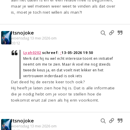
aan het daten is en er een relatie mee is begonnen,
maar je wel meteen weer weet te vinden als dat over
is, moet je toch niet willen als man?!
Itsnojoke
woensdag 13 mei 2026 om
20:12
Lyah0202
schreef:
↑
13-05-2026 19:50
Merk dat hij nu wel echt interesse toont en initiatief
neemt om me te zien. Maar ik voel me nog steeds
tweede keus ja, en dat voelt niet lekker en het
vertrouwen inderdaad is ook iets
Dat deed hij de eerste keer toch ook?
Hij heeft je laten zien hoe hij is. Dat is alle informatie
die je nodig hebt om je voor te stellen hoe de
toekomst eruit zal zien als hij erin voorkomt.
Itsnojoke
woensdag 13 mei 2026 om