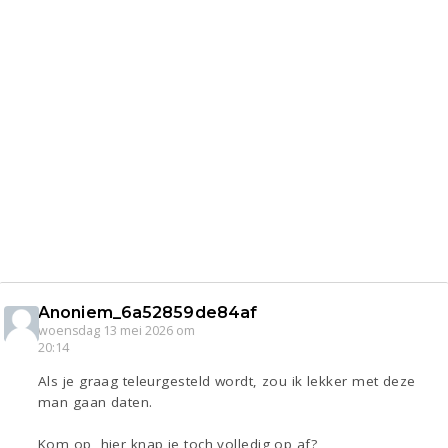
Anoniem_6a52859de84af
woensdag 13 mei 2026 om
20:14
Als je graag teleurgesteld wordt, zou ik lekker met deze
man gaan daten.
Kom op, hier knap je toch volledig op af?