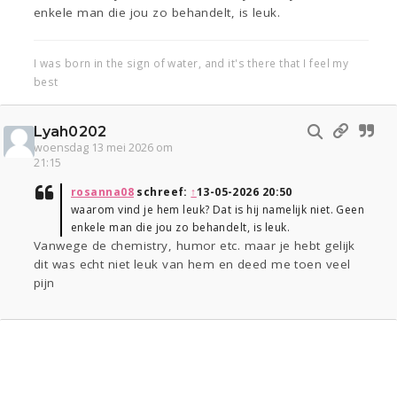
enkele man die jou zo behandelt, is leuk.
I was born in the sign of water, and it's there that I feel my
best
Lyah0202
woensdag 13 mei 2026 om
21:15
rosanna08
schreef:
↑
13-05-2026 20:50
waarom vind je hem leuk? Dat is hij namelijk niet. Geen
enkele man die jou zo behandelt, is leuk.
Vanwege de chemistry, humor etc. maar je hebt gelijk
dit was echt niet leuk van hem en deed me toen veel
pijn