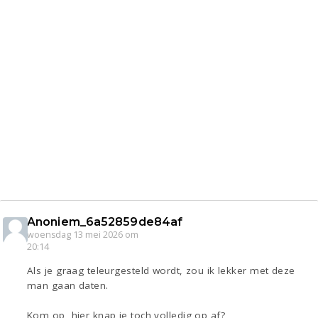
Anoniem_6a52859de84af
woensdag 13 mei 2026 om
20:14
Als je graag teleurgesteld wordt, zou ik lekker met deze
man gaan daten.
Kom op, hier knap je toch volledig op af?