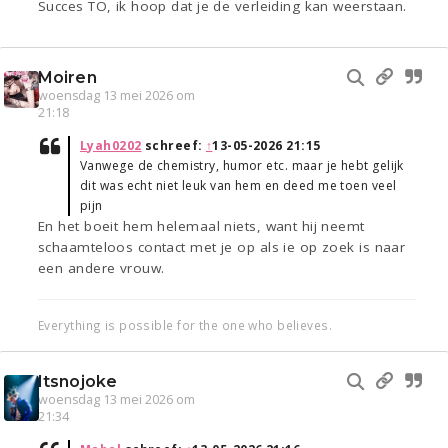
Succes TO, ik hoop dat je de verleiding kan weerstaan.
Moiren
woensdag 13 mei 2026 om
21:18
Lyah0202
schreef:
↑
13-05-2026 21:15
Vanwege de chemistry, humor etc. maar je hebt gelijk
dit was echt niet leuk van hem en deed me toen veel
pijn
En het boeit hem helemaal niets, want hij neemt
schaamteloos contact met je op als ie op zoek is naar
een andere vrouw.
Everything is possible for the one who believes.
Itsnojoke
woensdag 13 mei 2026 om
21:34