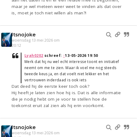
aan het daten is en er een relatie mee is begonnen,
maar je wel meteen weer weet te vinden als dat over
is, moet je toch niet willen als man?!
Itsnojoke
woensdag 13 mei 2026 om
20:12
Lyah0202
schreef:
↑
13-05-2026 19:50
Merk dat hij nu wel echt interesse toont en initiatief
neemt om me te zien. Maar ik voel me nog steeds
tweede keus ja, en dat voelt niet lekker en het
vertrouwen inderdaad is ook iets
Dat deed hij de eerste keer toch ook?
Hij heeft je laten zien hoe hij is. Dat is alle informatie
die je nodig hebt om je voor te stellen hoe de
toekomst eruit zal zien als hij erin voorkomt.
Itsnojoke
woensdag 13 mei 2026 om