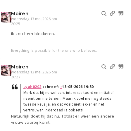
Moiren
woensdag 13 mei 2026 om
20:25
Ik zou hem blokkeren.
Everything is possible for the one who believes.
Moiren
woensdag 13 mei 2026 om
20:27
Lyah0202
schreef:
↑
13-05-2026 19:50
Merk dat hij nu wel echt interesse toont en initiatief
neemt om me te zien. Maar ik voel me nog steeds
tweede keus ja, en dat voelt niet lekker en het
vertrouwen inderdaad is ook iets
Natuurlijk doet hij dat nu. Totdat er weer een andere
vrouw voorbij komt.