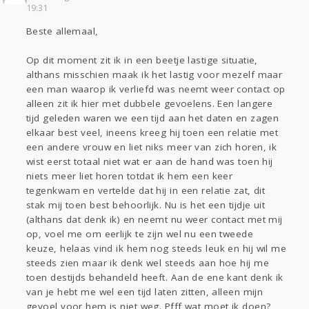
Sport
Contact
Viva zoekt
Aangeboden
19:31
Gevraagd
Horen
Doen
Zien
Beste allemaal,
Lezen
Op dit moment zit ik in een beetje lastige situatie,
althans misschien maak ik het lastig voor mezelf maar
een man waarop ik verliefd was neemt weer contact op
alleen zit ik hier met dubbele gevoelens. Een langere
tijd geleden waren we een tijd aan het daten en zagen
elkaar best veel, ineens kreeg hij toen een relatie met
een andere vrouw en liet niks meer van zich horen, ik
wist eerst totaal niet wat er aan de hand was toen hij
niets meer liet horen totdat ik hem een keer
tegenkwam en vertelde dat hij in een relatie zat, dit
stak mij toen best behoorlijk. Nu is het een tijdje uit
(althans dat denk ik) en neemt nu weer contact met mij
op, voel me om eerlijk te zijn wel nu een tweede
keuze, helaas vind ik hem nog steeds leuk en hij wil me
steeds zien maar ik denk wel steeds aan hoe hij me
toen destijds behandeld heeft. Aan de ene kant denk ik
van je hebt me wel een tijd laten zitten, alleen mijn
gevoel voor hem is niet weg. Pfff wat moet ik doen?