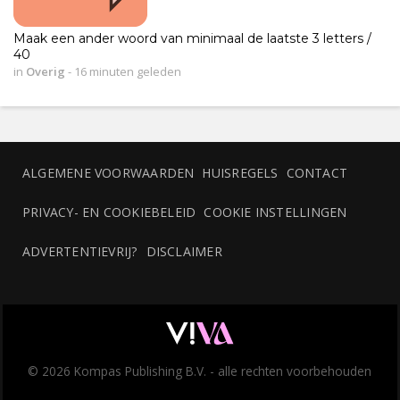
Maak een ander woord van minimaal de laatste 3 letters /
40
in
Overig
-
16 minuten geleden
ALGEMENE VOORWAARDEN
HUISREGELS
CONTACT
PRIVACY- EN COOKIEBELEID
COOKIE INSTELLINGEN
ADVERTENTIEVRIJ?
DISCLAIMER
© 2026 Kompas Publishing B.V. - alle rechten voorbehouden