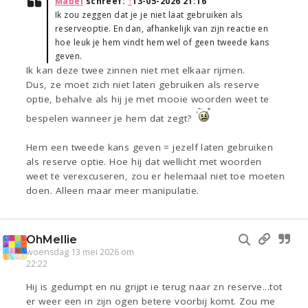
Mabel
schreef:
↑
13-05-2026 21:16
Ik zou zeggen dat je je niet laat gebruiken als
reserveoptie. En dan, afhankelijk van zijn reactie en
hoe leuk je hem vindt hem wel of geen tweede kans
geven.
Ik kan deze twee zinnen niet met elkaar rijmen.
Dus, ze moet zich niet laten gebruiken als reserve
optie, behalve als hij je met mooie woorden weet te
bespelen wanneer je hem dat zegt?
Hem een tweede kans geven = jezelf laten gebruiken
als reserve optie. Hoe hij dat wellicht met woorden
weet te verexcuseren, zou er helemaal niet toe moeten
doen. Alleen maar meer manipulatie.
OhMellie
woensdag 13 mei 2026 om
22:22
Hij is gedumpt en nu grijpt ie terug naar zn reserve...tot
er weer een in zijn ogen betere voorbij komt. Zou me