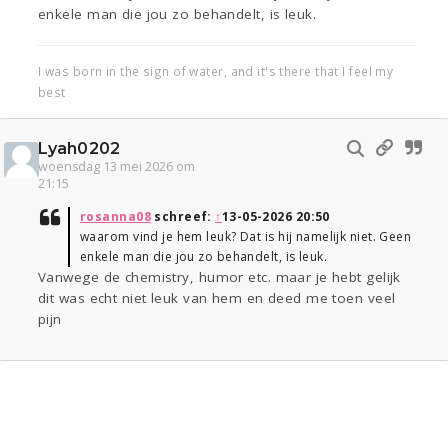
enkele man die jou zo behandelt, is leuk.
I was born in the sign of water, and it's there that I feel my
best
Lyah0202
woensdag 13 mei 2026 om
21:15
rosanna08
schreef:
↑
13-05-2026 20:50
waarom vind je hem leuk? Dat is hij namelijk niet. Geen
enkele man die jou zo behandelt, is leuk.
Vanwege de chemistry, humor etc. maar je hebt gelijk
dit was echt niet leuk van hem en deed me toen veel
pijn