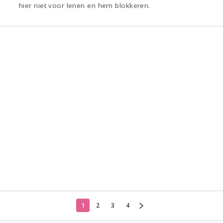
hier niet voor lenen en hem blokkeren.
1
2
3
4