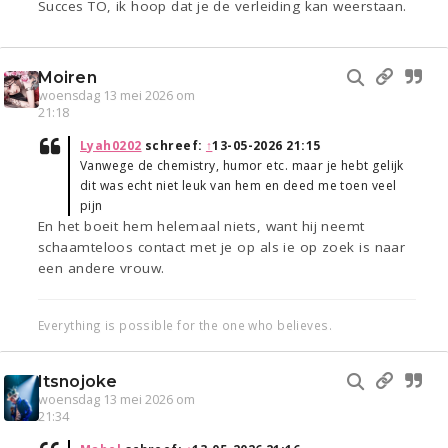
Succes TO, ik hoop dat je de verleiding kan weerstaan.
Moiren
woensdag 13 mei 2026 om
21:18
Lyah0202
schreef:
↑
13-05-2026 21:15
Vanwege de chemistry, humor etc. maar je hebt gelijk
dit was echt niet leuk van hem en deed me toen veel
pijn
En het boeit hem helemaal niets, want hij neemt
schaamteloos contact met je op als ie op zoek is naar
een andere vrouw.
Everything is possible for the one who believes.
Itsnojoke
woensdag 13 mei 2026 om
21:34