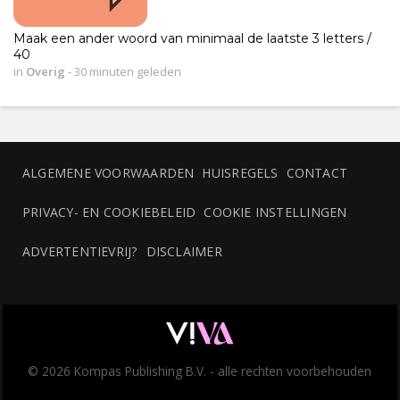
Maak een ander woord van minimaal de laatste 3 letters /
40
in
Overig
-
30 minuten geleden
ALGEMENE VOORWAARDEN
HUISREGELS
CONTACT
PRIVACY- EN COOKIEBELEID
COOKIE INSTELLINGEN
ADVERTENTIEVRIJ?
DISCLAIMER
© 2026 Kompas Publishing B.V. - alle rechten voorbehouden