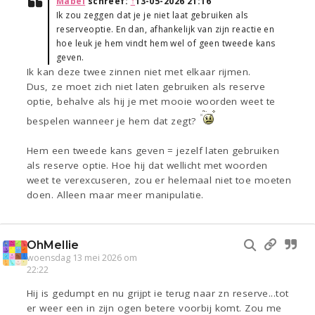
Mabel
schreef:
↑
13-05-2026 21:16
Ik zou zeggen dat je je niet laat gebruiken als
reserveoptie. En dan, afhankelijk van zijn reactie en
hoe leuk je hem vindt hem wel of geen tweede kans
geven.
Ik kan deze twee zinnen niet met elkaar rijmen.
Dus, ze moet zich niet laten gebruiken als reserve
optie, behalve als hij je met mooie woorden weet te
bespelen wanneer je hem dat zegt?
Hem een tweede kans geven = jezelf laten gebruiken
als reserve optie. Hoe hij dat wellicht met woorden
weet te verexcuseren, zou er helemaal niet toe moeten
doen. Alleen maar meer manipulatie.
OhMellie
woensdag 13 mei 2026 om
22:22
Hij is gedumpt en nu grijpt ie terug naar zn reserve...tot
er weer een in zijn ogen betere voorbij komt. Zou me