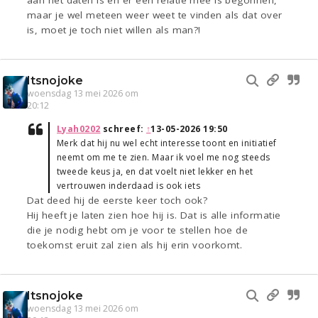
aan het daten is en er een relatie mee is begonnen,
maar je wel meteen weer weet te vinden als dat over
is, moet je toch niet willen als man?!
Itsnojoke
woensdag 13 mei 2026 om
20:12
Lyah0202
schreef:
↑
13-05-2026 19:50
Merk dat hij nu wel echt interesse toont en initiatief
neemt om me te zien. Maar ik voel me nog steeds
tweede keus ja, en dat voelt niet lekker en het
vertrouwen inderdaad is ook iets
Dat deed hij de eerste keer toch ook?
Hij heeft je laten zien hoe hij is. Dat is alle informatie
die je nodig hebt om je voor te stellen hoe de
toekomst eruit zal zien als hij erin voorkomt.
Itsnojoke
woensdag 13 mei 2026 om