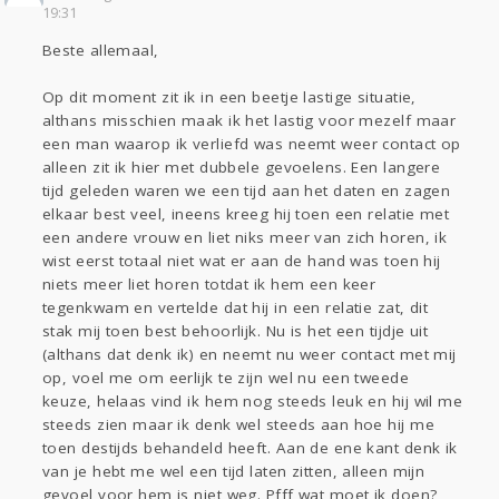
Sport
Contact
Viva zoekt
Aangeboden
19:31
Gevraagd
Horen
Doen
Zien
Beste allemaal,
Lezen
Op dit moment zit ik in een beetje lastige situatie,
althans misschien maak ik het lastig voor mezelf maar
een man waarop ik verliefd was neemt weer contact op
alleen zit ik hier met dubbele gevoelens. Een langere
tijd geleden waren we een tijd aan het daten en zagen
elkaar best veel, ineens kreeg hij toen een relatie met
een andere vrouw en liet niks meer van zich horen, ik
wist eerst totaal niet wat er aan de hand was toen hij
niets meer liet horen totdat ik hem een keer
tegenkwam en vertelde dat hij in een relatie zat, dit
stak mij toen best behoorlijk. Nu is het een tijdje uit
(althans dat denk ik) en neemt nu weer contact met mij
op, voel me om eerlijk te zijn wel nu een tweede
keuze, helaas vind ik hem nog steeds leuk en hij wil me
steeds zien maar ik denk wel steeds aan hoe hij me
toen destijds behandeld heeft. Aan de ene kant denk ik
van je hebt me wel een tijd laten zitten, alleen mijn
gevoel voor hem is niet weg. Pfff wat moet ik doen?