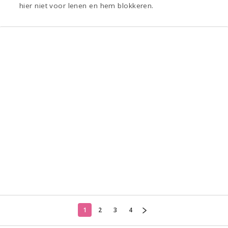
hier niet voor lenen en hem blokkeren.
1
2
3
4