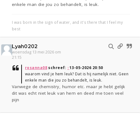
enkele man die jou zo behandelt, is leuk.
I was born in the sign of water, and it's there that I feel my
best
Lyah0202
woensdag 13 mei 2026 om
21:15
rosanna08
schreef:
↑
13-05-2026 20:50
waarom vind je hem leuk? Dat is hij namelijk niet. Geen
enkele man die jou zo behandelt, is leuk.
Vanwege de chemistry, humor etc. maar je hebt gelijk
dit was echt niet leuk van hem en deed me toen veel
pijn