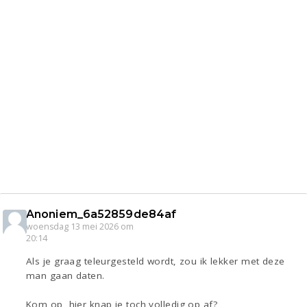
Anoniem_6a52859de84af
woensdag 13 mei 2026 om
20:14
Als je graag teleurgesteld wordt, zou ik lekker met deze
man gaan daten.
Kom op, hier knap je toch volledig op af?