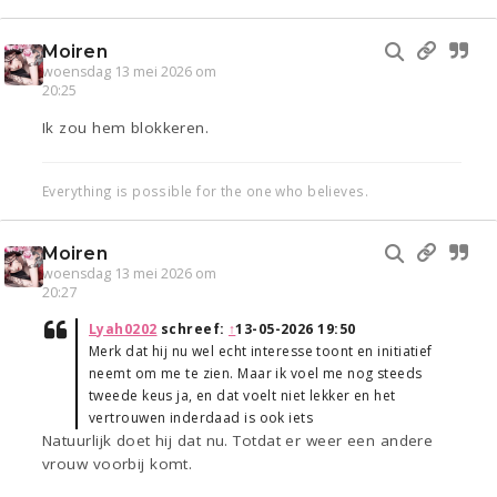
Moiren
woensdag 13 mei 2026 om
20:25
Ik zou hem blokkeren.
Everything is possible for the one who believes.
Moiren
woensdag 13 mei 2026 om
20:27
Lyah0202
schreef:
↑
13-05-2026 19:50
Merk dat hij nu wel echt interesse toont en initiatief
neemt om me te zien. Maar ik voel me nog steeds
tweede keus ja, en dat voelt niet lekker en het
vertrouwen inderdaad is ook iets
Natuurlijk doet hij dat nu. Totdat er weer een andere
vrouw voorbij komt.