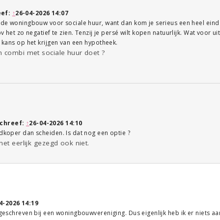
eef:
↑
26-04-2026 14:07
j de woningbouw voor sociale huur, want dan kom je serieus een heel eind
pv het zo negatief te zien. Tenzij je persé wilt kopen natuurlijk. Wat voor ui
r kans op het krijgen van een hypotheek.
n combi met sociale huur doet ?
chreef:
↑
26-04-2026 14:10
edkoper dan scheiden. Is dat nog een optie ?
het eerlijk gezegd ook niet.
4-2026 14:19
ingeschreven bij een woningbouwvereniging. Dus eigenlijk heb ik er niets aa