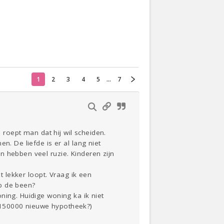
Actueel
Oekraïne
1
2
3
4
5
...
7
Thuis
Klussen
Lezen
e roept man dat hij wil scheiden.
n. De liefde is er al lang niet
n hebben veel ruzie. Kinderen zijn
t lekker loopt. Vraag ik een
op de been?
ning. Huidige woning ka ik niet
 150000 nieuwe hypotheek?)