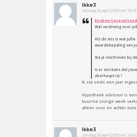
Ikke3
zondag 26 april 2026 om 14:19
Eenbeetjevanditend
Wat verdrietig voor jul
Als dit iets is wat ju
waardebepaling van jull
Sta je inschreven bij
Is er een kans dat jou
überhaupt is) ?
Ik sta sinds een jaar inge
Hypotheek adviseur is ee
buurma (vorige week verkoc
alleen voor en achter tuin)
Ikke3
zondag 26 april 2026 om 14:20