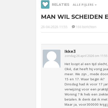
RELATIES
ALLE PIJLERS
MAN WIL SCHEIDEN 
Werk &
Ge
Studie
26-04-2026 11:55
166 berichten
Relaties
Entertainment
Lijf & Lijn
Sport
Contact
Ikke3
zondag 26 april 2026 om 11:55
Het loopt al een tijd slech
Oké, dat heeft hij vorig j
meer. We zijn , mede door 
15 en 17. Waar begin ik?
Dinsdag had ik voor 17 jari
verwijzing voor een prakt
Woning ? Ik heb een ziekte
betalen. Ik denk dat ik m
Maar ja, voor300000 krijg 