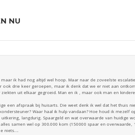
EN NU
ld & Recht
Reizen
Seks
Gezondheid
Coronavirus
Overig
COVID-19
Kinderen
Digi
Eten
Mode &
Zwanger
Psyche
Beauty
Viva zoekt
Aangeboden
Gevraagd
Horen
Doen
Zien
t, maar ik had nog altijd wel hoop. Maar naar de zoveelste escalati
aar ook drie keer geroepen, maar ik denk dat we er niet aan ontkome
ziekten uit elkaar gegroeid. Man en ik , maar ook man en kindere
ge een afspraak bij huisarts. Die weet denk ik wel dat het thuis nie
ijkondersteuner? Waar haal ik hulp vandaan? Hoe houd ik mezelf 
 uitkering, langdurig. Spaargeld en wat overwaarde van huidige wo
et alles samen wel op 300.000 kom (150000 spaar en overwaarde,
je niets….