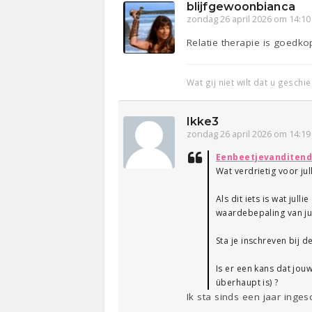
blijfgewoonbianca
zondag 26 april 2026 om 14:10
Relatie therapie is goedko
Wat gij niet wilt dat u geschi
Ikke3
zondag 26 april 2026 om 14:19
Eenbeetjevanditend
Wat verdrietig voor jul
Als dit iets is wat ju
waardebepaling van jull
Sta je inschreven bij
Is er een kans dat jou
überhaupt is) ?
Ik sta sinds een jaar inge