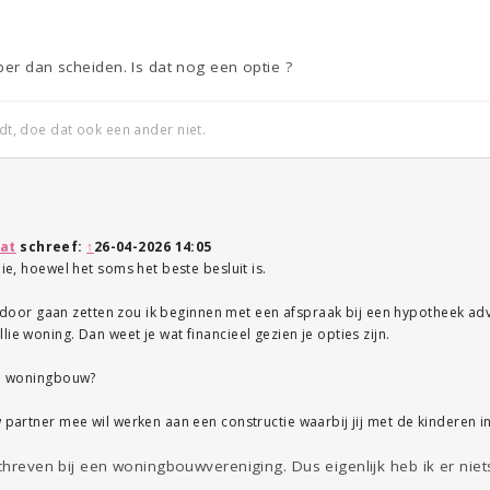
per dan scheiden. Is dat nog een optie ?
edt, doe dat ook een ander niet.
at
schreef:
↑
26-04-2026 14:05
lie, hoewel het soms het beste besluit is.
llie door gaan zetten zou ik beginnen met een afspraak bij een hypotheek a
ie woning. Dan weet je wat financieel gezien je opties zijn.
 de woningbouw?
w partner mee wil werken aan een constructie waarbij jij met de kinderen in
schreven bij een woningbouwvereniging. Dus eigenlijk heb ik er niet