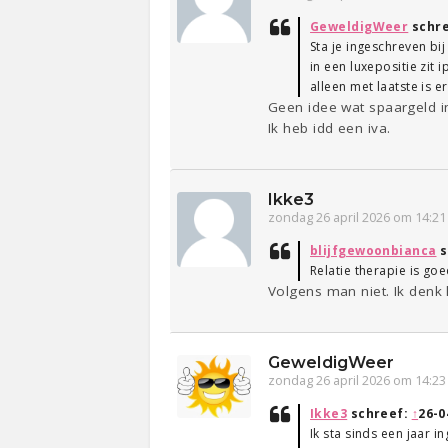
GeweldigWeer
schr
Sta je ingeschreven bi
in een luxepositie zit i
alleen met laatste is e
Geen idee wat spaargeld i
Ik heb idd een iva.
Ikke3
zondag 26 april 2026 om 14:21
blijfgewoonbianca
s
Relatie therapie is go
Volgens man niet. Ik denk 
GeweldigWeer
zondag 26 april 2026 om 14:23
Ikke3
schreef:
↑
26-0
Ik sta sinds een jaar 