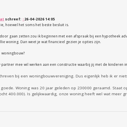
at
schreef:
↑
26-04-2026 14:05
lie, hoewel het soms het beste besluit is.
llie door gaan zetten zou ik beginnen met een afspraak bij een hypotheek a
ie woning. Dan weet je wat financieel gezien je opties zijn.
 de woningbouw?
w partner mee wil werken aan een constructie waarbij jij met de kinderen in
schreven bij een woningbouwvereniging. Dus eigenlijk heb ik er niet
n goede. Woning was 20 jaar geleden op 230000 geraamd. Staat 
ht 400.000). Is gelijkwaardig, onze woning heeft wel wat meer gro