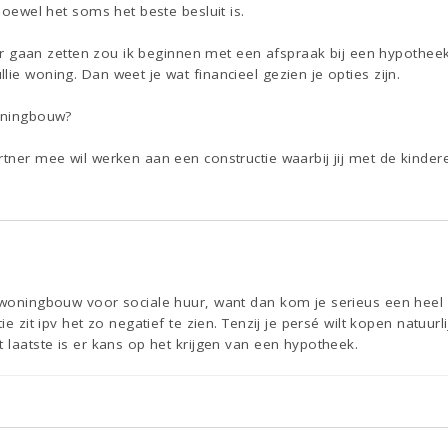
 hoewel het soms het beste besluit is.
 door gaan zetten zou ik beginnen met een afspraak bij een hypoth
lie woning. Dan weet je wat financieel gezien je opties zijn.
woningbouw?
rtner mee wil werken aan een constructie waarbij jij met de kindere
e woningbouw voor sociale huur, want dan kom je serieus een heel
ie zit ipv het zo negatief te zien. Tenzij je persé wilt kopen natuurl
t laatste is er kans op het krijgen van een hypotheek.