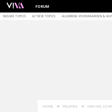
FORUM
NIEUWE TOPICS
ACTIEVE TOPICS
ALGEMENE VOORWAARDEN & HUI
HOME
RELATIES
MAN WIL SCHE