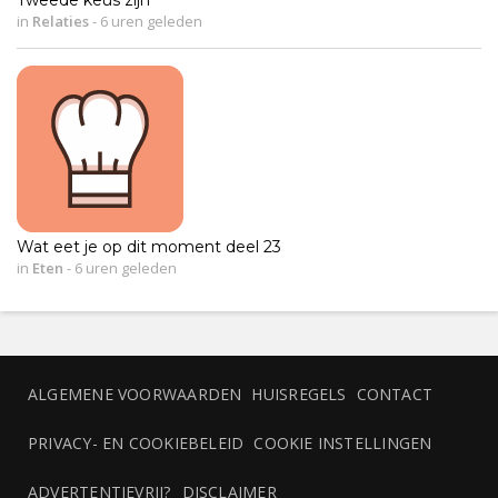
in
Relaties
-
6 uren geleden
Wat eet je op dit moment deel 23
in
Eten
-
6 uren geleden
ALGEMENE VOORWAARDEN
HUISREGELS
CONTACT
PRIVACY- EN COOKIEBELEID
COOKIE INSTELLINGEN
ADVERTENTIEVRIJ?
DISCLAIMER