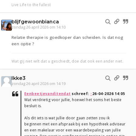
Live Life to the fullest
blijfgewoonbianca
zondag 26 april 2026 om 14:10
Relatie therapie is goedkoper dan scheiden. Is dat nog
een optie ?
Wat gij niet wilt dat u geschiedt, doe dat ook een ander niet.
Ikke3
zondag 26 april 2026 om 14:19
Eenbeetjevanditendat
schreef:
↑
26-04-2026 14:05
Wat verdrietig voor jullie, hoewel het soms het beste
besluit is.
Als dit iets is wat jullie door gaan zetten zou ik
beginnen met een afspraak bij een hypotheek adviseur
en een makelaar voor een waardebepaling van jullie