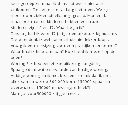
keer geroepen, maar ik denk dat we er niet aan
Gevraagd
Horen
Doen
Zien
ontkomen. De liefde is er al lang niet meer. We zijn ,
Lezen
mede door ziekten uit elkaar gegroeid. Man en ik ,
maar ook man en kinderen hebben veel ruzie.
Kinderen zijn 15 en 17. Waar begin ik?
Dinsdag had ik voor 17 jarige een afspraak bij huisarts.
Die weet denk ik wel dat het thuis niet lekker loopt.
Vraag ik een verwijzing voor een praktijkondersteuner?
Waar haal ik hulp vandaan? Hoe houd ik mezelf op de
been?
Woning ? Ik heb een ziekte uitkering, langdurig.
Spaargeld en wat overwaarde van huidige woning.
Huidige woning ka ik niet betalen. Ik denk dat ik met
alles samen wel op 300.000 kom (150000 spaar en
overwaarde, 150000 nieuwe hypotheek?)
Maar ja, voor300000 krijg je niets….