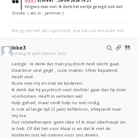
Ikke3
schreef:
↑
26-04-2026 14:21
Volgens man niet. Ik denk het eerlijk gezegd ook niet.
Zonde. ( als in : jammer )
Wat gij niet wilt dat u geschiedt, doe dat ook een ander niet.
Ikke3
zondag 26 april 2026 om 14:32
Lastige : ik denk dat man psychisch heel slecht gaat.
Daardoor veel gegil , ruzie maken. Sfeer bepalend.
Heeft veel
Ruzie met mij en met de kinderen.
Ik denk dat hij psychisch veel slechter gaat dan hij doet
voorkomen. Heeft in verleden wel
Hulp gehad, maar vindt hulp nu niet nodig.
Is ook al lange tijd (2 jaar) liefdeloos, afwijzend naar
mij toe.
Dus relatietherapie: geen idee of ik daar überhaupt zin
in heb. Of dat het voor klaar is en dat ik met de
Kinderen rust wil creëren voor ons drieën.