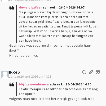
GeweldigWeer
schreef:
↑
26-04-2026 14:07
Sta je ingeschreven bij de woningbouw voor sociale
huur, want dan kom je serieus een heel eind met
zoveel spaargeld. Besef dat je best in een luxepositie
zit ipv het zo negatief te zien. Tenzij je persé wilt kopen
natuurlijk. Wat voor uitkering heb je, een Wia of Iva,
want alleen met laatste is er kans op het krijgen van
een hypotheek.
Geen idee wat spaargeld in combi met sociale huur
doet ?
Ik heb idd een iva.
Ikke3
zondag 26 april 2026 om 14:21
blijfgewoonbianca
schreef:
↑
26-04-2026 14:10
Relatie therapie is goedkoper dan scheiden. Is dat nog
een optie ?
Volgens man niet. Ik denk het eerlijk gezegd ook niet.