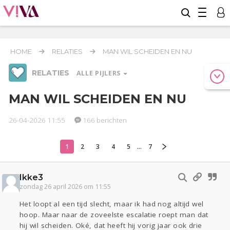
HOME
RELATIES
MAN WIL SCHEIDEN EN NU
RELATIES
ALLE PIJLERS
MAN WIL SCHEIDEN EN NU
26-04-2026 11:55
166 berichten
Werk & Studie
Geld & Recht
Reizen
1
2
3
4
5
...
7
Relaties
Seks
Gezondheid
Coronavirus
Overig
COVID-19
Ikke3
Actueel
Oekraïne
Entertainment
Lijf & Lijn
zondag 26 april 2026 om 11:55
Kinderen
Digi
Eten
Mode & Beauty
Het loopt al een tijd slecht, maar ik had nog altijd wel
Zwanger
Psyche
Thuis
Klussen
hoop. Maar naar de zoveelste escalatie roept man dat
hij wil scheiden. Oké, dat heeft hij vorig jaar ook drie
Sport
Contact
Viva zoekt
Aangeboden