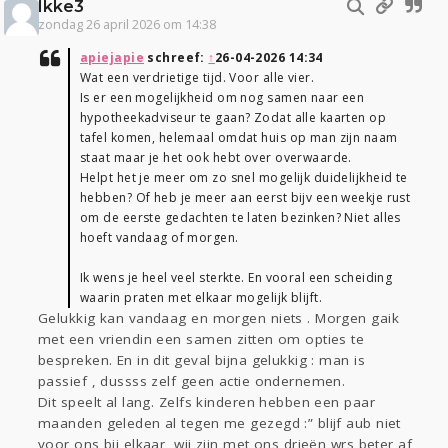
Ikke3
zondag 26 april 2026 om 14:38
apiejapie
schreef:
↑
26-04-2026 14:34
Wat een verdrietige tijd. Voor alle vier.
Is er een mogelijkheid om nog samen naar een
hypotheekadviseur te gaan? Zodat alle kaarten op
tafel komen, helemaal omdat huis op man zijn naam
staat maar je het ook hebt over overwaarde.
Helpt het je meer om zo snel mogelijk duidelijkheid te
hebben? Of heb je meer aan eerst bijv een weekje rust
om de eerste gedachten te laten bezinken? Niet alles
hoeft vandaag of morgen.
Ik wens je heel veel sterkte. En vooral een scheiding
waarin praten met elkaar mogelijk blijft.
Gelukkig kan vandaag en morgen niets . Morgen gaik
met een vriendin een samen zitten om opties te
bespreken. En in dit geval bijna gelukkig : man is
passief , dussss zelf geen actie ondernemen.
Dit speelt al lang. Zelfs kinderen hebben een paar
maanden geleden al tegen me gezegd :” blijf aub niet
voor ons bij elkaar, wij zijn met ons drieën wrs beter af