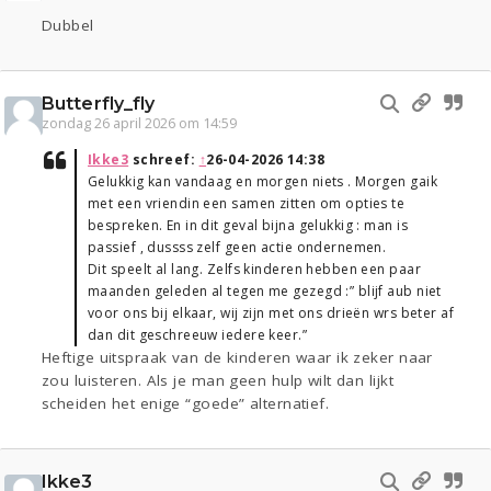
Dubbel
Butterfly_fly
zondag 26 april 2026 om 14:59
Ikke3
schreef:
↑
26-04-2026 14:38
Gelukkig kan vandaag en morgen niets . Morgen gaik
met een vriendin een samen zitten om opties te
bespreken. En in dit geval bijna gelukkig : man is
passief , dussss zelf geen actie ondernemen.
Dit speelt al lang. Zelfs kinderen hebben een paar
maanden geleden al tegen me gezegd :” blijf aub niet
voor ons bij elkaar, wij zijn met ons drieën wrs beter af
dan dit geschreeuw iedere keer.”
Heftige uitspraak van de kinderen waar ik zeker naar
zou luisteren. Als je man geen hulp wilt dan lijkt
scheiden het enige “goede” alternatief.
Ikke3