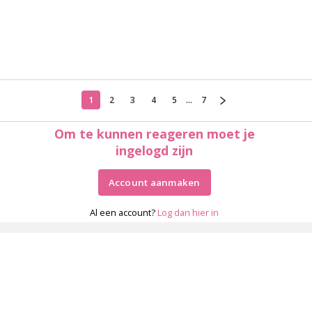
1
2
3
4
5
...
7
Om te kunnen reageren moet je
ingelogd zijn
Account aanmaken
Al een account?
Log dan hier in