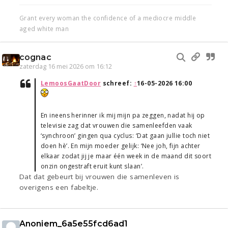
Grant every woman the confidence of a mediocre middle
aged white man
cognac
zaterdag 16 mei 2026 om 16:12
LemoosGaatDoor
schreef:
↑
16-05-2026 16:00
En ineens herinner ik mij mijn pa zeggen, nadat hij op
televisie zag dat vrouwen die samenleefden vaak
‘synchroon’ gingen qua cyclus: ‘Dat gaan jullie toch niet
doen hè’. En mijn moeder gelijk: ‘Nee joh, fijn achter
elkaar zodat jij je maar één week in de maand dit soort
onzin ongestraft eruit kunt slaan’.
Dat dat gebeurt bij vrouwen die samenleven is
overigens een fabeltje.
Anoniem_6a5e55fcd6ad1