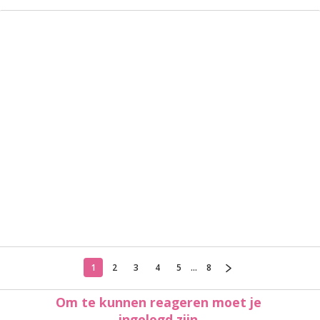
1
2
3
4
5
...
8
Om te kunnen reageren moet je
ingelogd zijn