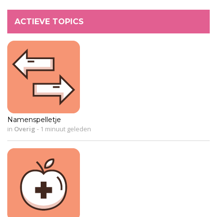
ACTIEVE TOPICS
Namenspelletje
in
Overig
-
1 minuut geleden