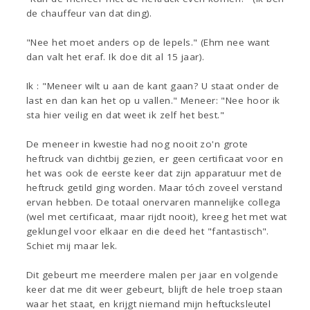
de chauffeur van dat ding).
"Nee het moet anders op de lepels." (Ehm nee want
dan valt het eraf. Ik doe dit al 15 jaar).
Ik : "Meneer wilt u aan de kant gaan? U staat onder de
last en dan kan het op u vallen." Meneer: "Nee hoor ik
sta hier veilig en dat weet ik zelf het best."
De meneer in kwestie had nog nooit zo'n grote
heftruck van dichtbij gezien, er geen certificaat voor en
het was ook de eerste keer dat zijn apparatuur met de
heftruck getild ging worden. Maar tóch zoveel verstand
ervan hebben. De totaal onervaren mannelijke collega
(wel met certificaat, maar rijdt nooit), kreeg het met wat
geklungel voor elkaar en die deed het "fantastisch".
Schiet mij maar lek.
Dit gebeurt me meerdere malen per jaar en volgende
keer dat me dit weer gebeurt, blijft de hele troep staan
waar het staat, en krijgt niemand mijn heftucksleutel