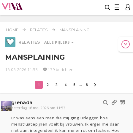
HOME
RELATIES
MANSPLAINING
RELATIES
ALLE PIJLERS
MANSPLAINING
16-05-2026 11:53
179 berichten
Werk & Studie
Geld & Recht
Reizen
1
2
3
4
5
...
8
Relaties
Seks
Gezondheid
Coronavirus
Overig
COVID-19
grenada
Actueel
Oekraïne
Entertainment
Lijf & Lijn
zaterdag 16 mei 2026 om 11:53
Kinderen
Digi
Eten
Mode & Beauty
Er was eens een man die mij ging uitleggen hoe
Zwanger
Psyche
Thuis
Klussen
menstruatiepijnen voelt bij vrouwen. Ik erger me daar
niet aan, integendeel ik kan me er rot om lachen. Hoe
Sport
Contact
Viva zoekt
Aangeboden