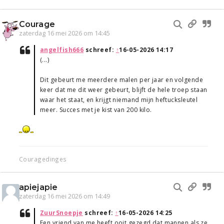
Courage
zaterdag 16 mei 2026 om 14:45
angelfish666
schreef:
↑
16-05-2026 14:17
(...)
Dit gebeurt me meerdere malen per jaar en volgende
keer dat me dit weer gebeurt, blijft de hele troep staan
waar het staat, en krijgt niemand mijn heftucksleutel
meer. Succes met je kist van 200 kilo.
Couragedinges
apiejapie
zaterdag 16 mei 2026 om 14:49
ZuurSnoepje
schreef:
↑
16-05-2026 14:25
Een vriend van me heeft ooit gezegd dat mannen als ze