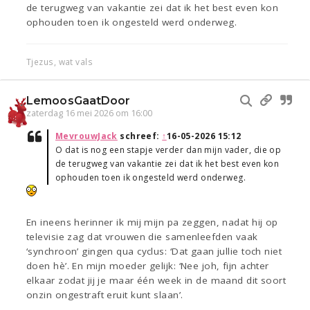
de terugweg van vakantie zei dat ik het best even kon
ophouden toen ik ongesteld werd onderweg.
Tjezus, wat vals
LemoosGaatDoor
zaterdag 16 mei 2026 om 16:00
MevrouwJack
schreef:
↑
16-05-2026 15:12
O dat is nog een stapje verder dan mijn vader, die op
de terugweg van vakantie zei dat ik het best even kon
ophouden toen ik ongesteld werd onderweg.
En ineens herinner ik mij mijn pa zeggen, nadat hij op
televisie zag dat vrouwen die samenleefden vaak
‘synchroon’ gingen qua cyclus: ‘Dat gaan jullie toch niet
doen hè’. En mijn moeder gelijk: ‘Nee joh, fijn achter
elkaar zodat jij je maar één week in de maand dit soort
onzin ongestraft eruit kunt slaan’.