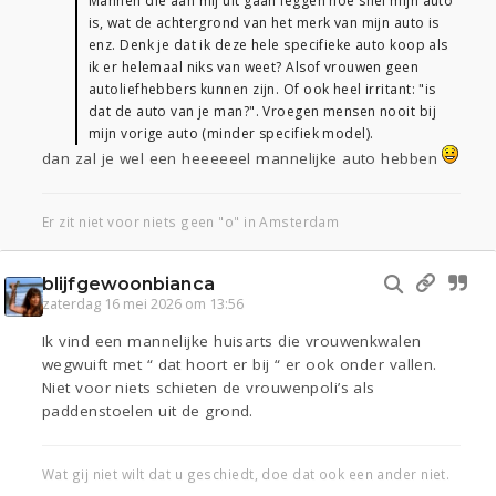
Mannen die aan mij uit gaan leggen hoe snel mijn auto
is, wat de achtergrond van het merk van mijn auto is
enz. Denk je dat ik deze hele specifieke auto koop als
ik er helemaal niks van weet? Alsof vrouwen geen
autoliefhebbers kunnen zijn. Of ook heel irritant: "is
dat de auto van je man?". Vroegen mensen nooit bij
mijn vorige auto (minder specifiek model).
dan zal je wel een heeeeeel mannelijke auto hebben
Er zit niet voor niets geen "o" in Amsterdam
blijfgewoonbianca
zaterdag 16 mei 2026 om 13:56
Ik vind een mannelijke huisarts die vrouwenkwalen
wegwuift met “ dat hoort er bij “ er ook onder vallen.
Niet voor niets schieten de vrouwenpoli’s als
paddenstoelen uit de grond.
Wat gij niet wilt dat u geschiedt, doe dat ook een ander niet.