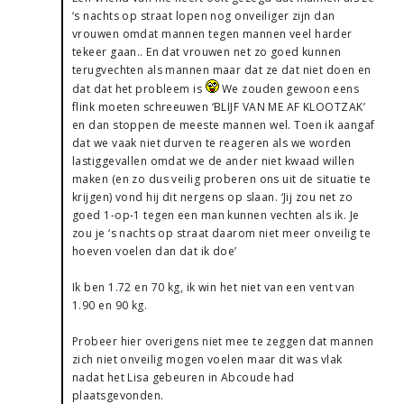
‘s nachts op straat lopen nog onveiliger zijn dan
vrouwen omdat mannen tegen mannen veel harder
tekeer gaan.. En dat vrouwen net zo goed kunnen
terugvechten als mannen maar dat ze dat niet doen en
dat dat het probleem is
We zouden gewoon eens
flink moeten schreeuwen ‘BLIJF VAN ME AF KLOOTZAK’
en dan stoppen de meeste mannen wel. Toen ik aangaf
dat we vaak niet durven te reageren als we worden
lastiggevallen omdat we de ander niet kwaad willen
maken (en zo dus veilig proberen ons uit de situatie te
krijgen) vond hij dit nergens op slaan. ‘Jij zou net zo
goed 1-op-1 tegen een man kunnen vechten als ik. Je
zou je ‘s nachts op straat daarom niet meer onveilig te
hoeven voelen dan dat ik doe’
Ik ben 1.72 en 70 kg, ik win het niet van een vent van
1.90 en 90 kg.
Probeer hier overigens niet mee te zeggen dat mannen
zich niet onveilig mogen voelen maar dit was vlak
nadat het Lisa gebeuren in Abcoude had
plaatsgevonden.