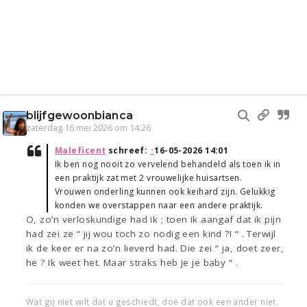
blijfgewoonbianca
zaterdag 16 mei 2026 om 14:26
Maleficent
schreef:
↑
16-05-2026 14:01
Ik ben nog nooit zo vervelend behandeld als toen ik in
een praktijk zat met 2 vrouwelijke huisartsen.
Vrouwen onderling kunnen ook keihard zijn. Gelukkig
konden we overstappen naar een andere praktijk.
O, zo’n verloskundige had ik ; toen ik aangaf dat ik pijn
had zei ze “ jij wou toch zo nodig een kind ?! “ . Terwijl
ik de keer er na zo’n lieverd had. Die zei “ ja, doet zeer,
he ? Ik weet het. Maar straks heb je je baby “ .
Wat gij niet wilt dat u geschiedt, doe dat ook een ander niet.