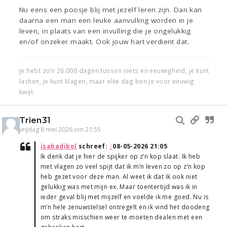
Nu eens een poosje blij met jezelf leren zijn. Dan kan
daarna een man een leuke aanvulling worden in je
leven, in plaats van een invulling die je ongelukkig
en/of onzeker maakt. Ook jouw hart verdient dat.
Je hebt zo’n 26.000 dagen tussen níets en eeuwigheid, je kunt
lachen, je kunt klagen, maar elke dag ben je voor eeuwig
kwijt.
Trien31
vrijdag 8 mei 2026 om 21:55
isabadibol
schreef:
↑
08-05-2026 21:05
Ik denk dat je hier de spijker op z’n kop slaat. Ik heb
met vlagen zo veel spijt dat ik m’n leven zo op z’n kop
heb gezet voor deze man. Al weet ik dat ik ook niet
gelukkig was met mijn ex. Maar toentertijd was ik in
ieder geval blij met mijzelf en voelde ik me goed. Nu is
m’n hele zenuwstelsel ontregelt en ik vind het doodeng
om straks misschien weer te moeten dealen met een