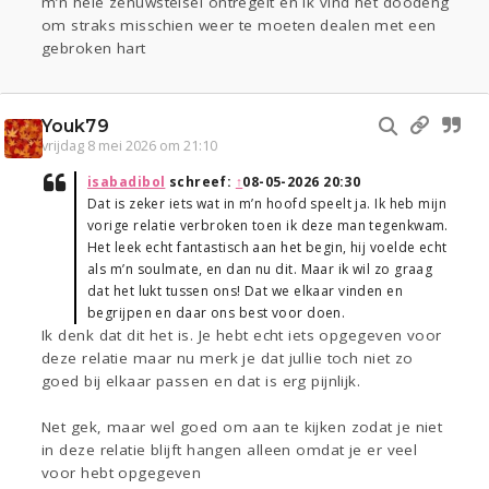
m’n hele zenuwstelsel ontregelt en ik vind het doodeng
om straks misschien weer te moeten dealen met een
gebroken hart
Youk79
vrijdag 8 mei 2026 om 21:10
isabadibol
schreef:
↑
08-05-2026 20:30
Dat is zeker iets wat in m’n hoofd speelt ja. Ik heb mijn
vorige relatie verbroken toen ik deze man tegenkwam.
Het leek echt fantastisch aan het begin, hij voelde echt
als m’n soulmate, en dan nu dit. Maar ik wil zo graag
dat het lukt tussen ons! Dat we elkaar vinden en
begrijpen en daar ons best voor doen.
Ik denk dat dit het is. Je hebt echt iets opgegeven voor
deze relatie maar nu merk je dat jullie toch niet zo
goed bij elkaar passen en dat is erg pijnlijk.
Net gek, maar wel goed om aan te kijken zodat je niet
in deze relatie blijft hangen alleen omdat je er veel
voor hebt opgegeven