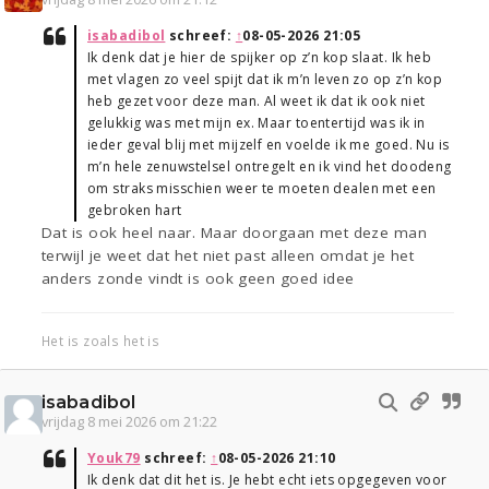
isabadibol
schreef:
↑
08-05-2026 21:05
Ik denk dat je hier de spijker op z’n kop slaat. Ik heb
met vlagen zo veel spijt dat ik m’n leven zo op z’n kop
heb gezet voor deze man. Al weet ik dat ik ook niet
gelukkig was met mijn ex. Maar toentertijd was ik in
ieder geval blij met mijzelf en voelde ik me goed. Nu is
m’n hele zenuwstelsel ontregelt en ik vind het doodeng
om straks misschien weer te moeten dealen met een
gebroken hart
Dat is ook heel naar. Maar doorgaan met deze man
terwijl je weet dat het niet past alleen omdat je het
anders zonde vindt is ook geen goed idee
Het is zoals het is
isabadibol
vrijdag 8 mei 2026 om 21:22
Youk79
schreef:
↑
08-05-2026 21:10
Ik denk dat dit het is. Je hebt echt iets opgegeven voor