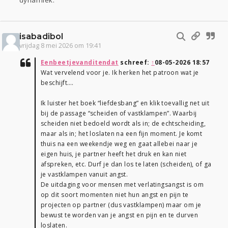
dynamiek.
isabadibol
vrijdag 8 mei 2026 om 19:41
Eenbeetjevanditendat
schreef:
↑
08-05-2026 18:57
Wat vervelend voor je. Ik herken het patroon wat je
beschijft….
Ik luister het boek “liefdesbang” en klik toevallig net uit
bij de passage “scheiden of vastklampen”. Waarbij
scheiden niet bedoeld wordt als in; de echtscheiding,
maar als in; het loslaten na een fijn moment. Je komt
thuis na een weekendje weg en gaat allebei naar je
eigen huis, je partner heeft het druk en kan niet
afspreken, etc. Durf je dan los te laten (scheiden), of ga
je vastklampen vanuit angst.
De uitdaging voor mensen met verlatingsangst is om
op dit soort momenten niet hun angst en pijn te
projecten op partner (dus vastklampen) maar om je
bewust te worden van je angst en pijn en te durven
loslaten.