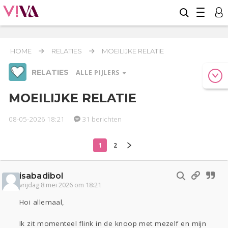
HOME
RELATIES
MOEILIJKE RELATIE
RELATIES
ALLE PIJLERS
MOEILIJKE RELATIE
08-05-2026 18:21
31 berichten
Werk & Studie
Geld & Recht
Reizen
1
2
Relaties
Seks
Gezondheid
Coronavirus
Overig
COVID-19
isabadibol
Actueel
Oekraïne
Entertainment
Lijf & Lijn
vrijdag 8 mei 2026 om 18:21
Kinderen
Digi
Eten
Mode & Beauty
Hoi allemaal,
Zwanger
Psyche
Thuis
Klussen
Ik zit momenteel flink in de knoop met mezelf en mijn
Sport
Contact
Viva zoekt
Aangeboden