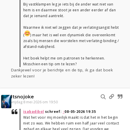
Bij vastklampen leg je iets bij de ander wat niet van
hem is en daarmee stoot je een ander eerder af dan
dat je iemand aantrekt.
Waarmee ik niet wil zeggen dat je verlatingsangst hebt
(
) maar het is wel een dynamiek die overeenkomt
zoals bij mensen die worstelen met verlating-binding /
afstand-nabijheid.
Het boek helpt me om patronen te herkennen.
Misschien een tip om te lezen?
Dankjewel voor je berichtje en de tip, ik ga dat boek
zeker lezen!
Itsnojoke
vrijdag 8 mei 2026 om 19:50
isabadibol
schreef:
↑
08-05-2026 19:35
Wat het voor mij moeilijk maakt is dat het in het begin
niet zo was. We hebben ruim een half jaar veel contact
gehad en elkaar heel veel gezien. Dat vonden we