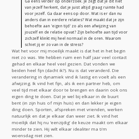
Ga eens verder op onderzoek. Je zegt dat je dit niet
van jezelf herkent, dat je juist altijd graag ruimte had
voor jezelf. Ga daar eens op door. Wat is er dan nu
anders dan in eerdere relaties? Wat maakt dat je zijn
behoefte aan 'eigen tijd' zo als een afwijzing van
jouzelf en de relatie opvat? Zijn behoefte aan tijd voor
zichzelf klinkt mij heel normaal in de oren. Waarom
schiet jij er zo van in de stress?
Wat het voor mij moeilijk maakt is dat het in het begin
niet zo was. We hebben ruim een half jaar veel contact
gehad en elkaar heel veel gezien. Dat vonden we
beiden heel fijn (dacht ik?). Nu is dat veranderd. Die
verandering in dynamiek vind ik lastig en voelt als een
afwijzing. Ik vind het fijn, als ik een partner heb, om
veel tijd met elkaar door te brengen en daarin ook ons
eigen ding te doen. Dat je wel bij elkaar in de buurt
bent (in zijn huis of mijn huis) en dan lekker je eigen
ding doen. Sporten, afspreken met vrienden, werken
natuurlijk en dat je elkaar dan weer ziet. Ik vind het
moeilijk dat hij nu ‘eenzijdig’ de keuze maakt om elkaar
minder te zien. Hij wilt elkaar idealiter ma t/m
woensdag niet zien.