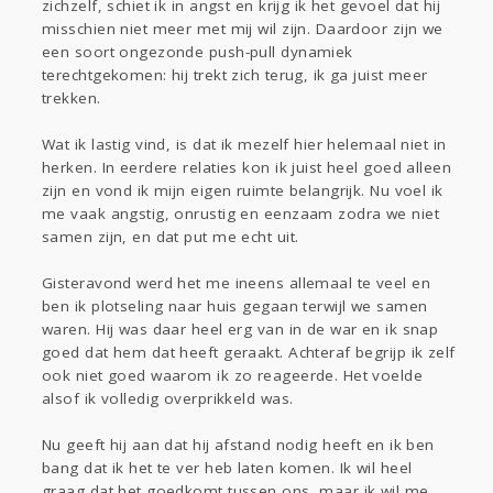
zichzelf, schiet ik in angst en krijg ik het gevoel dat hij
misschien niet meer met mij wil zijn. Daardoor zijn we
een soort ongezonde push-pull dynamiek
terechtgekomen: hij trekt zich terug, ik ga juist meer
trekken.
Wat ik lastig vind, is dat ik mezelf hier helemaal niet in
herken. In eerdere relaties kon ik juist heel goed alleen
zijn en vond ik mijn eigen ruimte belangrijk. Nu voel ik
me vaak angstig, onrustig en eenzaam zodra we niet
samen zijn, en dat put me echt uit.
Gisteravond werd het me ineens allemaal te veel en
ben ik plotseling naar huis gegaan terwijl we samen
waren. Hij was daar heel erg van in de war en ik snap
goed dat hem dat heeft geraakt. Achteraf begrijp ik zelf
ook niet goed waarom ik zo reageerde. Het voelde
alsof ik volledig overprikkeld was.
Nu geeft hij aan dat hij afstand nodig heeft en ik ben
bang dat ik het te ver heb laten komen. Ik wil heel
graag dat het goedkomt tussen ons, maar ik wil me