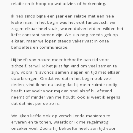
relatie en ik hoop op wat advies of herkenning.
Gevraagd
Horen
Doen
Zien
Lezen
Ik heb sinds bijna een jaar een relatie met een hele
leuke man. In het begin was het echt fantastisch: we
zagen elkaar heel vaak, waren dolverliefd en wilden het
liefst constant samen zijn. We zijn nog steeds gek op
elkaar, maar we lopen steeds vaker vast in onze
behoeftes en communicatie.
Hij heeft van nature meer behoefte aan tijd voor
zichzelf, terwijl ik het juist fijn vind om veel samen te
zijn, vooral ’s avonds samen slapen en tijd met elkaar
doorbrengen. Omdat we dat in het begin ook veel
deden, vind ik het nu lastig dat hij meer ruimte nodig
heeft. Het voelt voor mij dan snel alsof hij afstand
neemt of minder van me houdt, ook al weet ik ergens
dat dat niet per se zo is.
We lijken liefde ook op verschillende manieren te
ervaren en te tonen, waardoor ik me regelmatig
onzeker voel. Zodra hij behoefte heeft aan tijd voor