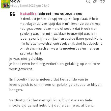
feow
vrijdag 8 mei 2026 om 21:40
isabadibol
schreef:
↑
08-05-2026 21:05
Ik denk dat je hier de spijker op z’n kop slaat. Ik heb
met vlagen zo veel spijt dat ik m’n leven zo op z’n kop
heb gezet voor deze man. Al weet ik dat ik ook niet
gelukkig was met mijn ex. Maar toentertijd was ik in
ieder geval blij met mijzelf en voelde ik me goed. Nu is
m’n hele zenuwstelsel ontregelt en ik vind het doodeng
om straks misschien weer te moeten dealen met een
gebroken hart
Je was niet gelukkig.
Je bent even heel erg verliefd en gelukkig op een roze
wolk geweest.
En hopelijk heb je geleerd dat het zonde van je
levensgeluk is om in een ongelukkige situatie te blijven
hangen.
Verdrietig dat het niet gelukt is, blij datje een hele
mooie tijd gehad hebt, blij dat je van je ex af bent.