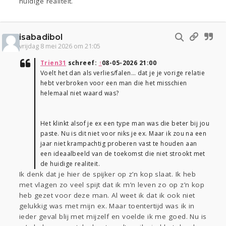
huidige realiteit.
isabadibol
vrijdag 8 mei 2026 om 21:05
Trien31
schreef:
↑
08-05-2026 21:00
Voelt het dan als verlies/falen… dat je je vorige relatie
hebt verbroken voor een man die het misschien
helemaal niet waard was?
Het klinkt alsof je ex een type man was die beter bij jou
paste. Nu is dit niet voor niks je ex. Maar ik zou na een
jaar niet krampachtig proberen vast te houden aan
een ideaalbeeld van de toekomst die niet strookt met
de huidige realiteit.
Ik denk dat je hier de spijker op z’n kop slaat. Ik heb
met vlagen zo veel spijt dat ik m’n leven zo op z’n kop
heb gezet voor deze man. Al weet ik dat ik ook niet
gelukkig was met mijn ex. Maar toentertijd was ik in
ieder geval blij met mijzelf en voelde ik me goed. Nu is